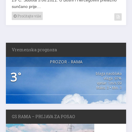
sunčano prije…
Pročitajte više
Vremenska prognoza
PROZOR - RAMA
3
°
blaga naoblaka
vlaga: 97%
vjetar: 1m/s SSI
Maks. 3 • Min. 3
GS RAMA – PRIJAVA ZA POSAO