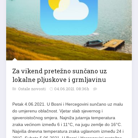
Za vikend pretežno sunčano uz
lokalne pljuskove i grmljavinu
Ostale novosti
04.06.2021. 08:36h
Petak 4.06.2021. U Bosni i Hercegovini sunčano uz malu
do umjerenu oblačnost. Vjetar slab sjevernog i
sjeveroistočnog smjera. Najniža jutarnja temperatura
zraka većinom između 6 i 11°C, na jugu zemlje do 16°C.
Najviša dnevna temperatura zraka uglavnom između 24 i
29°C. Subota 5.06.2021. U Bosni i Hercegovini pretežno