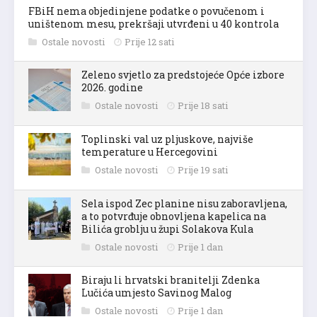
FBiH nema objedinjene podatke o povučenom i
uništenom mesu, prekršaji utvrđeni u 40 kontrola
Ostale novosti
Prije 12 sati
Zeleno svjetlo za predstojeće Opće izbore
2026. godine
Ostale novosti
Prije 18 sati
Toplinski val uz pljuskove, najviše
temperature u Hercegovini
Ostale novosti
Prije 19 sati
Sela ispod Zec planine nisu zaboravljena,
a to potvrđuje obnovljena kapelica na
Bilića groblju u župi Solakova Kula
Ostale novosti
Prije 1 dan
Biraju li hrvatski branitelji Zdenka
Lučića umjesto Savinog Malog
Ostale novosti
Prije 1 dan