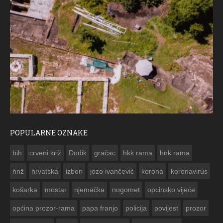
POPULARNE OZNAKE
ČESTITKA RAMSKOG 
bih
crveni križ
Dodik
gračac
hkk rama
hnk rama


hnž
hrvatska
izbori
jozo ivančević
korona
koronavirus
košarka
mostar
njemačka
nogomet
opcinsko vijeće
općina prozor-rama
papa franjo
policija
povijest
prozor