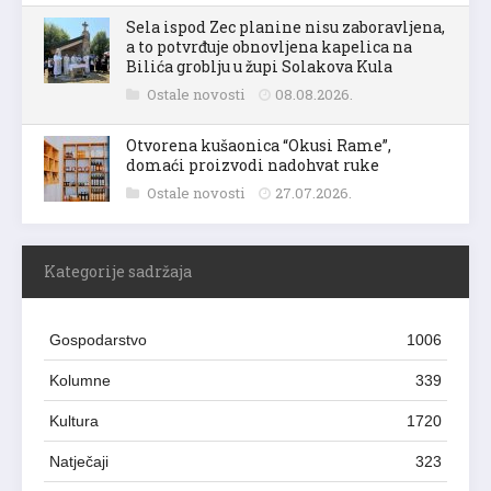
Sela ispod Zec planine nisu zaboravljena,
a to potvrđuje obnovljena kapelica na
Bilića groblju u župi Solakova Kula
Ostale novosti
08.08.2026.
Otvorena kušaonica “Okusi Rame”,
domaći proizvodi nadohvat ruke
Ostale novosti
27.07.2026.
Kategorije sadržaja
Gospodarstvo
1006
Kolumne
339
Kultura
1720
Natječaji
323