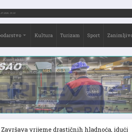
73.-2026.)
31.07.2026. 19:10
odarstvo
Kultura
Turizam
Sport
Zanimljivo
Završava vrijeme drastičnih hladnoća, idući