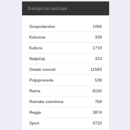
Kategorije sadržaja
Gospodarstvo
1006
Kolumne
339
Kultura
1719
Natječaji
323
Ostale novosti
11583
Poljoprivreda
538
Rama
8150
Ramske osmrtnice
769
Regija
3874
Sport
3720