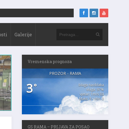
sti
Galerije
Vremenska prognoza
PROZOR - RAMA
3
°
blaga naoblaka
vlaga: 97%
vjetar: 1m/s SSI
Maks. 3 • Min. 3
GS RAMA – PRIJAVA ZA POSAO