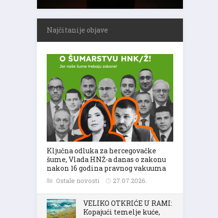
Najčitanije objave
Ključna odluka za hercegovačke
šume, Vlada HNŽ-a danas o zakonu
nakon 16 godina pravnog vakuuma
Ostale novosti
27.07.2026.
VELIKO OTKRIĆE U RAMI:
Kopajući temelje kuće,