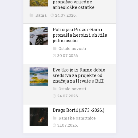
pronašao vrijedne
arheološke ostatke
Rama
24.07.2026.
Policija u Prozor-Rami
pronašla heroin i uhitila
jednu osobu
Ostale novosti
30.07.2026.
Evo tko je iz Rame dobio
sredstva za projekte od
značaja za Hrvate u BiH
Ostale novosti
24.07.2026.
Drago Borić (1973.-2026.)
Ramske osmrtnice
31.07.2026.