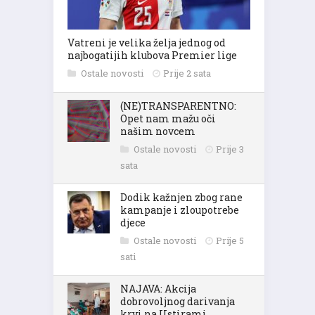
Vatreni je velika želja jednog od
najbogatijih klubova Premier lige
Ostale novosti
Prije 2 sata
(NE)TRANSPARENTNO:
Opet nam mažu oči
našim novcem
Ostale novosti
Prije 3
sata
Dodik kažnjen zbog rane
kampanje i zloupotrebe
djece
Ostale novosti
Prije 5
sati
NAJAVA: Akcija
dobrovoljnog darivanja
krvi na Ustirami