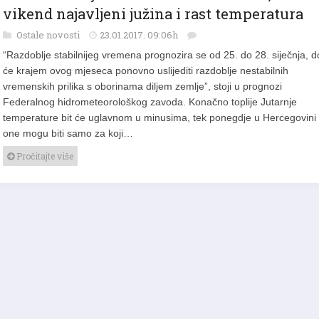
vikend najavljeni južina i rast temperatura
Ostale novosti
23.01.2017. 09:06h
“Razdoblje stabilnijeg vremena prognozira se od 25. do 28. siječnja, d
će krajem ovog mjeseca ponovno uslijediti razdoblje nestabilnih
vremenskih prilika s oborinama diljem zemlje”, stoji u prognozi
Federalnog hidrometeorološkog zavoda. Konačno toplije Jutarnje
temperature bit će uglavnom u minusima, tek ponegdje u Hercegovini
one mogu biti samo za koji…
Pročitajte više