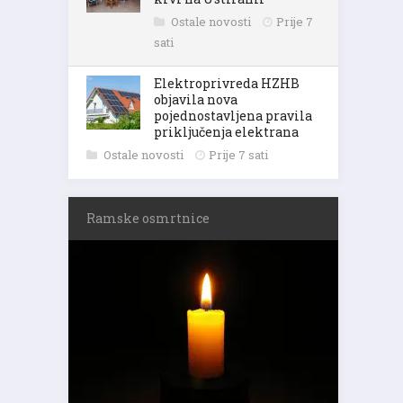
Ostale novosti
Prije 7
sati
Elektroprivreda HZHB
objavila nova
pojednostavljena pravila
priključenja elektrana
Ostale novosti
Prije 7 sati
Ramske osmrtnice