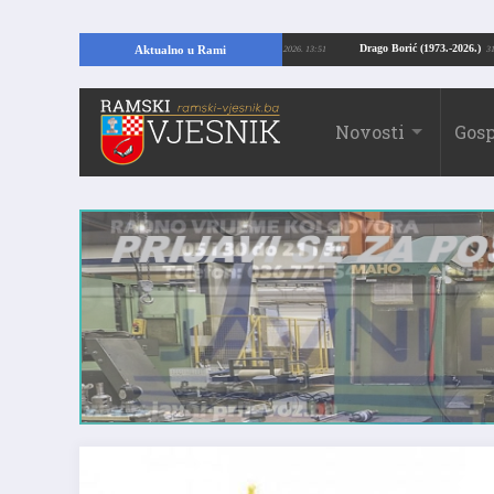
Kopajući temelje kuće, pronašao vrijedne arheološke ostatke
Drago Borić (19
Aktualno u Rami
24.07.2026. 13:51
Novosti
Gosp