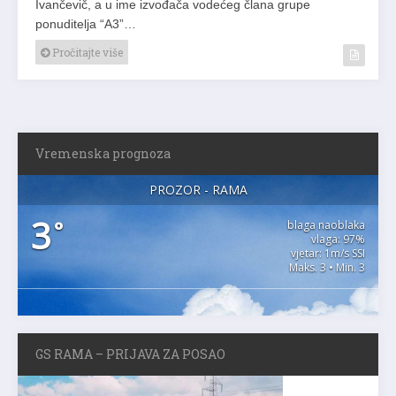
Ivančevič, a u ime izvođača vodećeg člana grupe
ponuditelja “A3”…
Pročitajte više
Vremenska prognoza
PROZOR - RAMA
3
°
blaga naoblaka
vlaga: 97%
vjetar: 1m/s SSI
Maks. 3 • Min. 3
GS RAMA – PRIJAVA ZA POSAO