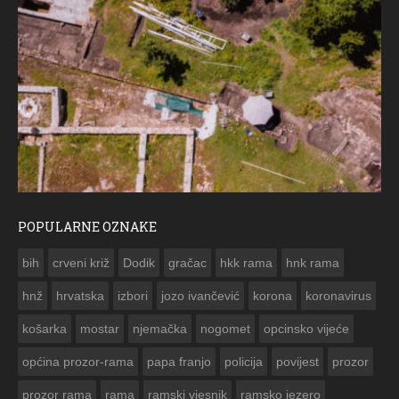
POPULARNE OZNAKE
ČESTITKA 
bih
crveni križ
Dodik
gračac
hkk rama
hnk rama


hnž
hrvatska
izbori
jozo ivančević
korona
koronavirus
košarka
mostar
njemačka
nogomet
opcinsko vijeće
općina prozor-rama
papa franjo
policija
povijest
prozor
prozor rama
rama
ramski vjesnik
ramsko jezero