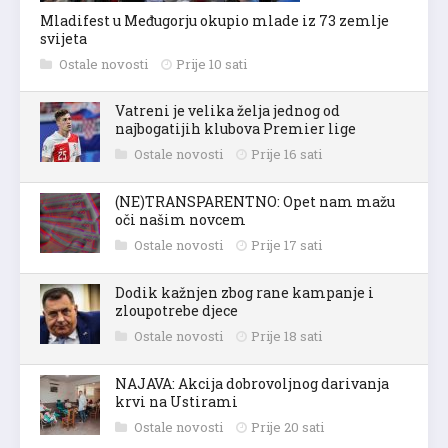
Mladifest u Međugorju okupio mlade iz 73 zemlje
svijeta
Ostale novosti
Prije 10 sati
Vatreni je velika želja jednog od
najbogatijih klubova Premier lige
Ostale novosti
Prije 16 sati
(NE)TRANSPARENTNO: Opet nam mažu
oči našim novcem
Ostale novosti
Prije 17 sati
Dodik kažnjen zbog rane kampanje i
zloupotrebe djece
Ostale novosti
Prije 18 sati
NAJAVA: Akcija dobrovoljnog darivanja
krvi na Ustirami
Ostale novosti
Prije 20 sati