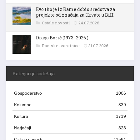
Evo tko je iz Rame dobio sredstva za
projekte od značaja za Hrvate u BiH
Ostale novosti
24.07.2026.
Drago Borić (1973.-2026.)
Ramske osmrtnice
31.07.2026.
Kategorije sadržaja
Gospodarstvo
1006
Kolumne
339
Kultura
1719
Natječaji
323
Ostale novosti
11584