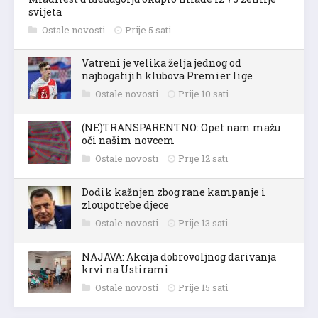
svijeta
Ostale novosti
Prije 5 sati
Vatreni je velika želja jednog od
najbogatijih klubova Premier lige
Ostale novosti
Prije 10 sati
(NE)TRANSPARENTNO: Opet nam mažu
oči našim novcem
Ostale novosti
Prije 12 sati
Dodik kažnjen zbog rane kampanje i
zloupotrebe djece
Ostale novosti
Prije 13 sati
NAJAVA: Akcija dobrovoljnog darivanja
krvi na Ustirami
Ostale novosti
Prije 15 sati