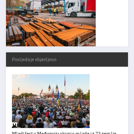
Posljednje objavljeno
Mladifest u Međugorju okupio mlade iz 73 zemlje