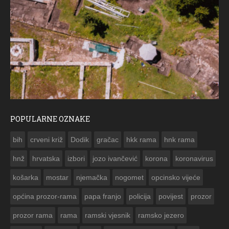
POPULARNE OZNAKE
ČES
bih
crveni križ
Dodik
gračac
hkk rama
hnk rama


hnž
hrvatska
izbori
jozo ivančević
korona
koronavirus
košarka
mostar
njemačka
nogomet
opcinsko vijeće
općina prozor-rama
papa franjo
policija
povijest
prozor
prozor rama
rama
ramski vjesnik
ramsko jezero