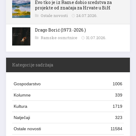
Evo tko je iz Rame dobio sredstva za
projekte od značaja za Hrvate u BiH
Ostale novosti
24.07.2026.
Drago Borić (1973.-2026.)
Ramske osmrtnice
31.07.2026.
Kategorije sadržaja
Gospodarstvo
1006
Kolumne
339
Kultura
1719
Natječaji
323
Ostale novosti
11584