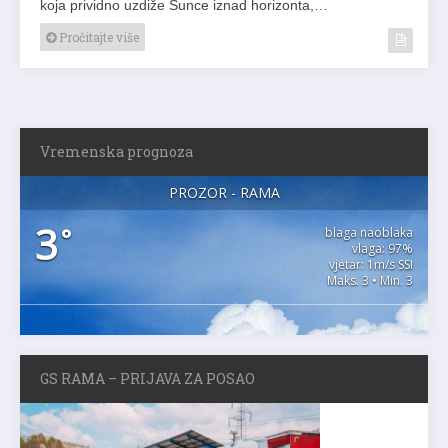
koja prividno uzdiže Sunce iznad horizonta,…
Pročitajte više
Vremenska prognoza
PROZOR - RAMA
3
°
blaga naoblaka
vlaga: 97%
vjetar: 1m/s SSI
Maks. 3 • Min. 3
GS RAMA – PRIJAVA ZA POSAO