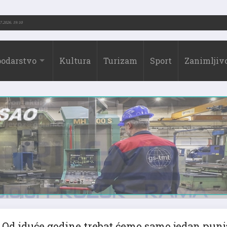
3.-2026.)
31.07.2026. 19:10
odarstvo
Kultura
Turizam
Sport
Zanimljivo