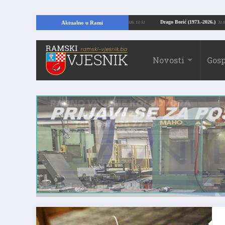
opajući temelje kuće, pronašao vrijedne arheološke ostatke
Drago Borić (197
Aktualno u Rami
24.07.2026. 13:51
Novosti
Gosp