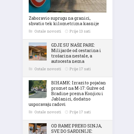
Zaboravio suprugu na granici,
shvatio tek kilometrima kasnije
Ostale novosti
Prije 13 sati
GDJE SU NAŠE PARE:
Milijarde od cestarina i
trošarina nestale, a
autocesta nema
Ostale novosti
Prije 17 sati
BIHAMK: Izrazito pojačan
promet na M-17: Gužve od
Bradine prema Konjicu i
Jablanici, dodatno
usporavaju radovi
Ostale novosti
Prije 17 sati
OD RAME PREKO SINJA,
SVE DO SARDINIJE: