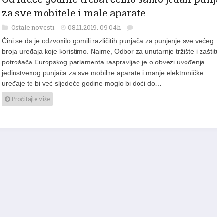
Od iduće godine trebat ćemo samo jedan punj
za sve mobitele i male aparate
Ostale novosti
08.11.2019. 09:04h
Čini se da je odzvonilo gomili različitih punjača za punjenje sve većeg
broja uređaja koje koristimo. Naime, Odbor za unutarnje tržište i zaštit
potrošača Europskog parlamenta raspravljao je o obvezi uvođenja
jedinstvenog punjača za sve mobilne aparate i manje elektroničke
uređaje te bi već sljedeće godine moglo bi doći do…
Pročitajte više