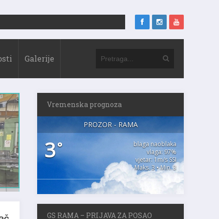
sti
Galerije
Vremenska prognoza
PROZOR - RAMA
3
°
blaga naoblaka
vlaga: 97%
vjetar: 1m/s SSI
Maks. 3 • Min. 3
GS RAMA – PRIJAVA ZA POSAO