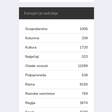
Kategorije sadržaja
Gospodarstvo
1006
Kolumne
339
Kultura
1720
Natječaji
323
Ostale novosti
11589
Poljoprivreda
538
Rama
8150
Ramske osmrtnice
769
Regija
3874