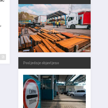
ač
u
Posljednje objavljeno