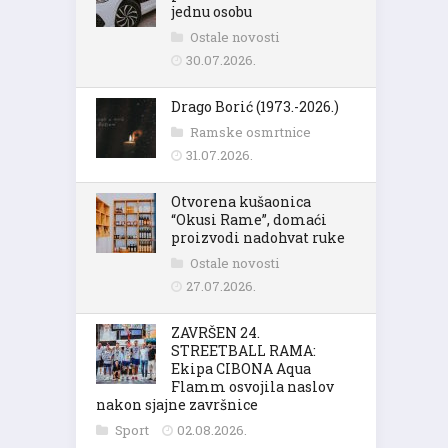
jednu osobu
Ostale novosti
30.07.2026.
Drago Borić (1973.-2026.)
Ramske osmrtnice
31.07.2026.
Otvorena kušaonica
“Okusi Rame”, domaći
proizvodi nadohvat ruke
Ostale novosti
27.07.2026.
ZAVRŠEN 24.
STREETBALL RAMA:
Ekipa CIBONA Aqua
Flamm osvojila naslov
nakon sjajne završnice
Sport
02.08.2026.