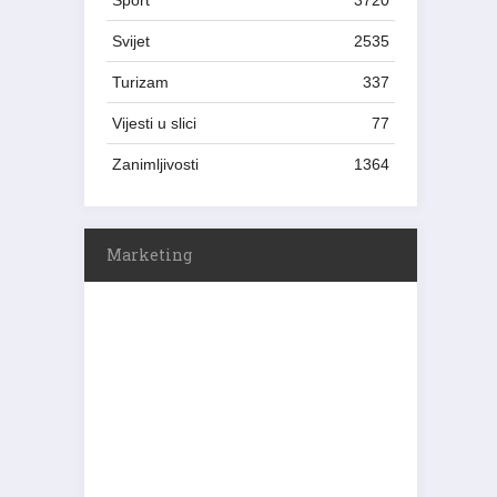
Sport
3720
Svijet
2535
Turizam
337
Vijesti u slici
77
Zanimljivosti
1364
Marketing