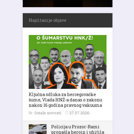
Najčitanije objave
Ključna odluka za hercegovačke
šume, Vlada HNŽ-a danas o zakonu
nakon 16 godina pravnog vakuuma
Ostale novosti
27.07.2026.
Policija u Prozor-Rami
pronašla heroin i uhitila