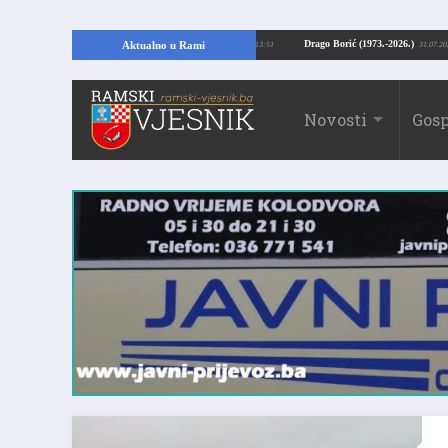
ajući temelje kuće, pronašao vrijedne arheološke ostatke
Drago Borić (1973.-
Aktualno u Rami
24.07.2026. 13:51
Novosti
Gosp