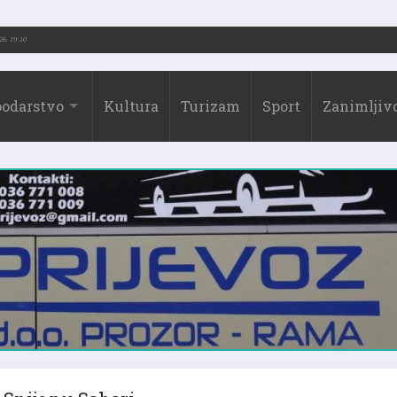
2026.)
31.07.2026. 19:10
odarstvo
Kultura
Turizam
Sport
Zanimljivo
Snijeg u Sahari