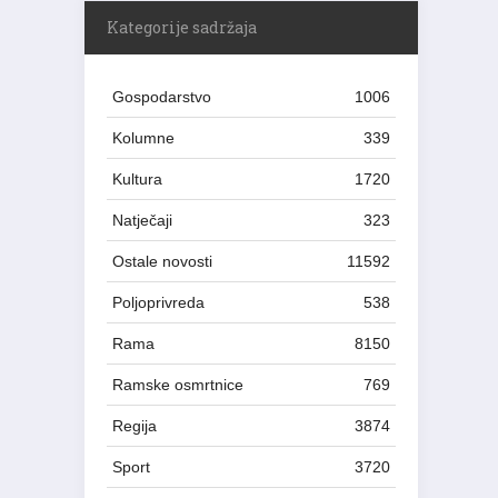
Kategorije sadržaja
Gospodarstvo
1006
Kolumne
339
Kultura
1720
Natječaji
323
Ostale novosti
11592
Poljoprivreda
538
Rama
8150
Ramske osmrtnice
769
Regija
3874
Sport
3720