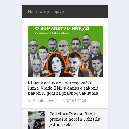
Najčitanije objave
Ključna odluka za hercegovačke
šume, Vlada HNŽ-a danas o zakonu
nakon 16 godina pravnog vakuuma
Ostale novosti
27.07.2026.
Policija u Prozor-Rami
pronašla heroin i uhitila
jednu osobu