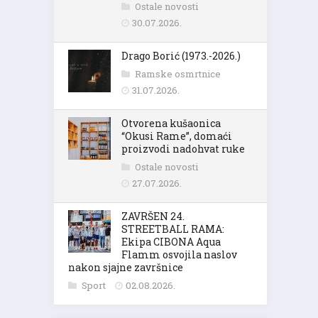
Ostale novosti
30.07.2026.
Drago Borić (1973.-2026.)
Ramske osmrtnice
31.07.2026.
Otvorena kušaonica
“Okusi Rame”, domaći
proizvodi nadohvat ruke
Ostale novosti
27.07.2026.
ZAVRŠEN 24.
STREETBALL RAMA:
Ekipa CIBONA Aqua
Flamm osvojila naslov
nakon sjajne završnice
Sport
02.08.2026.