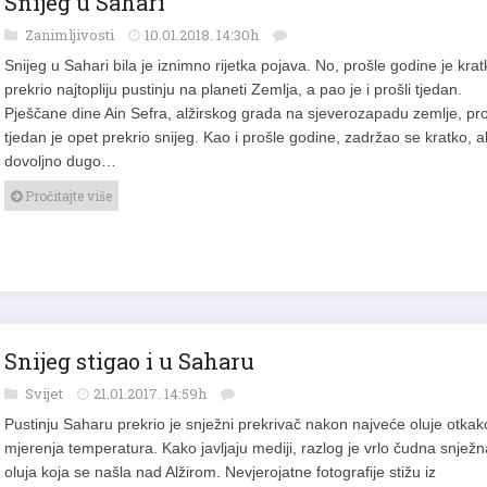
Zanimljivosti
10.01.2018. 14:30h
Snijeg u Sahari bila je iznimno rijetka pojava. No, prošle godine je krat
prekrio najtopliju pustinju na planeti Zemlja, a pao je i prošli tjedan.
Pješčane dine Ain Sefra, alžirskog grada na sjeverozapadu zemlje, pro
tjedan je opet prekrio snijeg. Kao i prošle godine, zadržao se kratko, al
dovoljno dugo…
Pročitajte više
Snijeg stigao i u Saharu
Svijet
21.01.2017. 14:59h
Pustinju Saharu prekrio je snježni prekrivač nakon najveće oluje otkak
mjerenja temperatura. Kako javljaju mediji, razlog je vrlo čudna snježn
oluja koja se našla nad Alžirom. Nevjerojatne fotografije stižu iz
pustinjskog grada Ain Sefra, poznatog kao “pustinjska kapija”, u kojem 