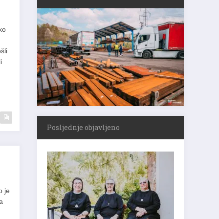
ko
šli
i
Posljednje objavljeno
o je
a
je,