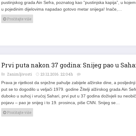
u pojedinim dijelovima napadao gotovo metar snijega! Inače,…
Pročitajte više
Prvi puta nakon 37 godina: Snijeg pao u Sahar
Zanimljivosti
23.12.2016. 22:04h
Prava je rijetkost da snježne pahulje zabijele alžirske dine, a posljednji
put se to dogodilo u veljači 1979. godine Žitelji alžirskog grada Ain Sef
duboko u suhoj i vrućoj Sahari, prvi put u 37 godina doživjeli su neobi
pojavu – pao je snijeg i to 19. prosinca, piše CNN. Snijeg se…
Pročitajte više