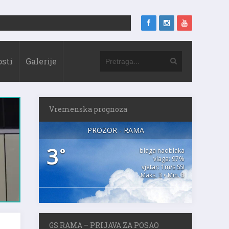
sti
Galerije
Vremenska prognoza
PROZOR - RAMA
3
°
blaga naoblaka
vlaga: 97%
vjetar: 1m/s SSI
Maks. 3 • Min. 3
GS RAMA – PRIJAVA ZA POSAO