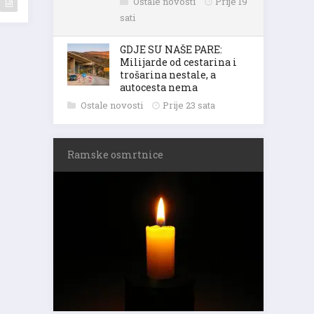
Ostale novosti
Prije 19
sati
GDJE SU NAŠE PARE:
Milijarde od cestarina i
trošarina nestale, a
autocesta nema
Ostale novosti
Prije 23 sata
Ramske osmrtnice