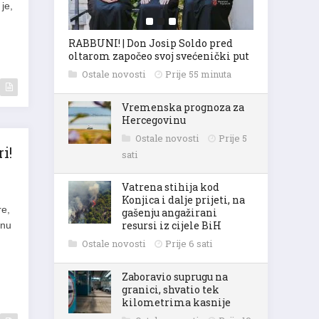
RABBUNI! | Don Josip Soldo pred
oltarom započeo svoj svećenički put
Ostale novosti
Prije 55 minuta
Vremenska prognoza za
Hercegovinu
Ostale novosti
Prije 5
i!
sati
Vatrena stihija kod
Konjica i dalje prijeti, na
re,
gašenju angažirani
čnu
resursi iz cijele BiH
Ostale novosti
Prije 6 sati
Zaboravio suprugu na
granici, shvatio tek
kilometrima kasnije