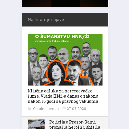
Najčitanije objave
Ključna odluka za hercegovačke
šume, Vlada HNŽ-a danas o zakonu
nakon 16 godina pravnog vakuuma
Ostale novosti
27.07.2026.
Policija u Prozor-Rami
pronašla heroin i uhitila