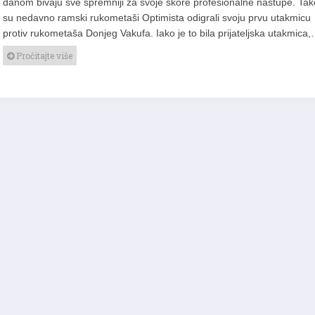
danom bivaju sve spremniji za svoje skore profesionalne nastupe. Tak
su nedavno ramski rukometaši Optimista odigrali svoju prvu utakmicu
protiv rukometaša Donjeg Vakufa. Iako je to bila prijateljska utakmica
Pročitajte više