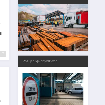
u
z
đim
Posljednje objavljeno
m