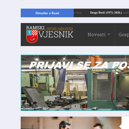
pajući temelje kuće, pronašao vrijedne arheološke ostatke
Drago Borić (1973
Aktualno u Rami
24.07.2026. 13:51
Novosti
Gosp