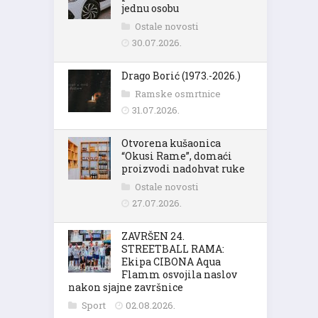
jednu osobu
Ostale novosti
30.07.2026.
Drago Borić (1973.-2026.)
Ramske osmrtnice
31.07.2026.
Otvorena kušaonica
“Okusi Rame”, domaći
proizvodi nadohvat ruke
Ostale novosti
27.07.2026.
ZAVRŠEN 24.
STREETBALL RAMA:
Ekipa CIBONA Aqua
Flamm osvojila naslov
nakon sjajne završnice
Sport
02.08.2026.