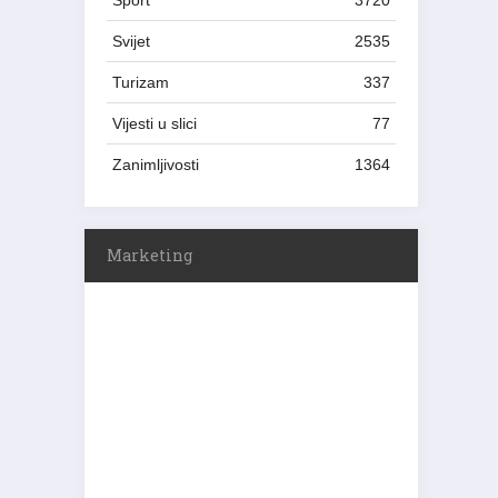
Sport
3720
Svijet
2535
Turizam
337
Vijesti u slici
77
Zanimljivosti
1364
Marketing