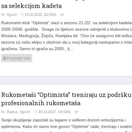
Ramski rukometaši u nedjelju ulaze u sezon
sa selekcijom kadeta
Sport
13.10.2021. 20:06h
Rukometni klub “Optimist” ulazi u sezonu 21./22. sa selekcijom kadeta
2005./2006. godište. Snage će tijekom sezone odmjeriti s klubovima i
Mostara, Međugorja, Žepča, Kiseljaka itd. “Ovo će zasigurno biti teška
sezona za našu ekipu s obzirom da u ovoj kategoriji nastupamo s mla
igračima. Samo tri igrača su 2005., tj…
Pročitajte više
Rukometaši “Optimista” treniraju uz podršku
profesionalnih rukometaša
Rama
,
Sport
30.12.2017. 09:08h
Svoje okupljanje započeli su lagano s velikom dozom entuzijazma i
optimizma. Kako im samo ime govori “Optimist” rade, treniraju i svaki