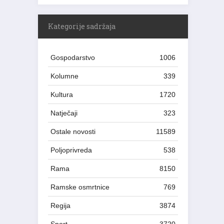
Kategorije sadržaja
Gospodarstvo
1006
Kolumne
339
Kultura
1720
Natječaji
323
Ostale novosti
11589
Poljoprivreda
538
Rama
8150
Ramske osmrtnice
769
Regija
3874