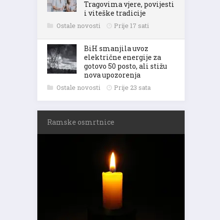
Tragovima vjere, povijesti
i viteške tradicije
Ostale novosti
Prije 17 sati
BiH smanjila uvoz
električne energije za
gotovo 50 posto, ali stižu
nova upozorenja
Ostale novosti
Prije 23 sata
Ramske osmrtnice