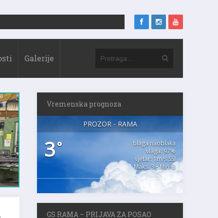
sti
Galerije
Vremenska prognoza
PROZOR - RAMA
3
°
blaga naoblaka
vlaga: 97%
vjetar: 1m/s SSI
Maks. 3 • Min. 3
GS RAMA – PRIJAVA ZA POSAO