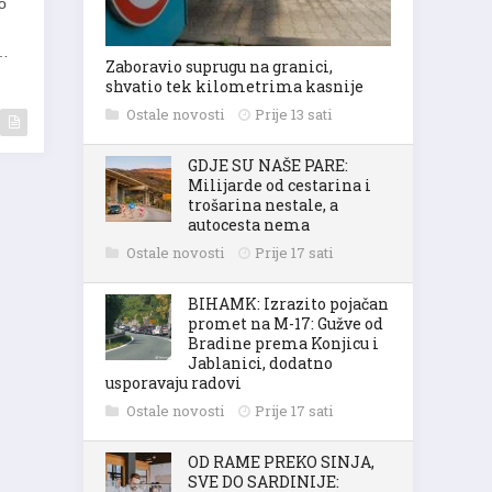
o
,…
Zaboravio suprugu na granici,
shvatio tek kilometrima kasnije
Ostale novosti
Prije 13 sati
GDJE SU NAŠE PARE:
Milijarde od cestarina i
trošarina nestale, a
autocesta nema
Ostale novosti
Prije 17 sati
BIHAMK: Izrazito pojačan
promet na M-17: Gužve od
Bradine prema Konjicu i
Jablanici, dodatno
usporavaju radovi
Ostale novosti
Prije 17 sati
OD RAME PREKO SINJA,
SVE DO SARDINIJE: