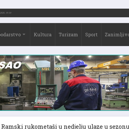
.-2026.)
31.07.2026. 19:10
odarstvo
Kultura
Turizam
Sport
Zanimljivo