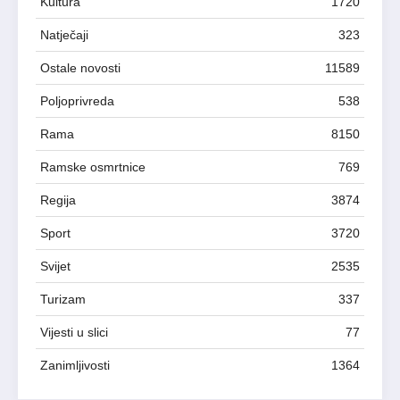
Kultura
1720
Natječaji
323
Ostale novosti
11589
Poljoprivreda
538
Rama
8150
Ramske osmrtnice
769
Regija
3874
Sport
3720
Svijet
2535
Turizam
337
Vijesti u slici
77
Zanimljivosti
1364