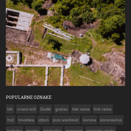
POPULARNE OZNAKE
ČE
bih
crveni križ
Dodik
gračac
hkk rama
hnk rama


hnž
hrvatska
izbori
jozo ivančević
korona
koronavirus