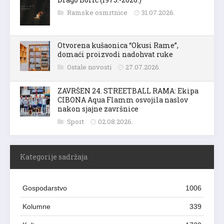
Drago Borić (1973.-2026.)
Ramske osmrtnice
31.07.2026.
Otvorena kušaonica “Okusi Rame”,
domaći proizvodi nadohvat ruke
Ostale novosti
27.07.2026.
ZAVRŠEN 24. STREETBALL RAMA: Ekipa
CIBONA Aqua Flamm osvojila naslov
nakon sjajne završnice
Sport
02.08.2026.
Kategorije sadržaja
Gospodarstvo
1006
Kolumne
339