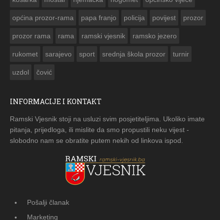
košarka
mostar
njemačka
nogomet
opcinsko vijeće
općina prozor-rama
papa franjo
policija
povijest
prozor
prozor rama
rama
ramski vjesnik
ramsko jezero
rukomet
sarajevo
sport
srednja škola prozor
turnir
uzdol
čović
INFORMACIJE I KONTAKT
Ramski Vjesnik stoji na usluzi svim posjetiteljima. Ukoliko imate
pitanja, prijedloga, ili mislite da smo propustili neku vijest -
slobodno nam se obratite putem nekih od linkova ispod.
Pošalji članak
Marketing