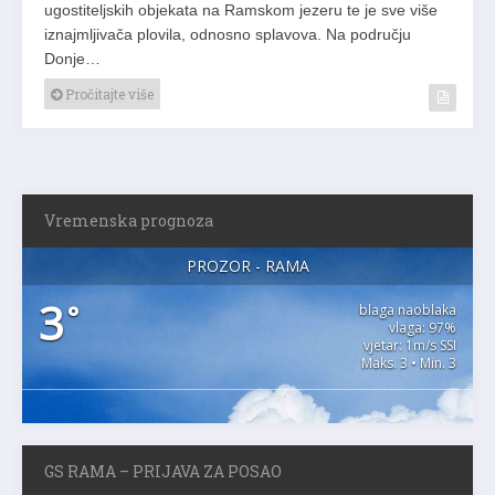
ugostiteljskih objekata na Ramskom jezeru te je sve više
iznajmljivača plovila, odnosno splavova. Na području
Donje…
Pročitajte više
Vremenska prognoza
PROZOR - RAMA
3
°
blaga naoblaka
vlaga: 97%
vjetar: 1m/s SSI
Maks. 3 • Min. 3
GS RAMA – PRIJAVA ZA POSAO