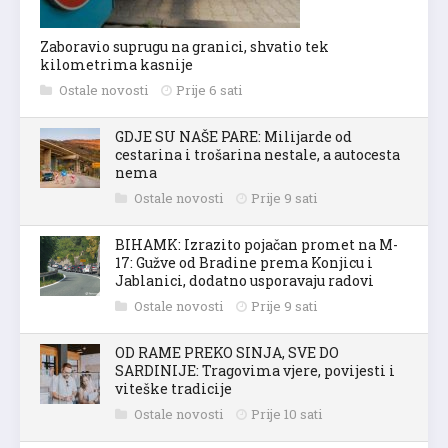
Zaboravio suprugu na granici, shvatio tek
kilometrima kasnije
Ostale novosti
Prije 6 sati
GDJE SU NAŠE PARE: Milijarde od
cestarina i trošarina nestale, a autocesta
nema
Ostale novosti
Prije 9 sati
BIHAMK: Izrazito pojačan promet na M-
17: Gužve od Bradine prema Konjicu i
Jablanici, dodatno usporavaju radovi
Ostale novosti
Prije 9 sati
OD RAME PREKO SINJA, SVE DO
SARDINIJE: Tragovima vjere, povijesti i
viteške tradicije
Ostale novosti
Prije 10 sati