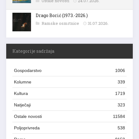
Ostale novosti
24.07.2026.
Drago Borić (1973.-2026.)
Ramske osmrtnice
31.07.2026.
Kategorije sadržaja
Gospodarstvo
1006
Kolumne
339
Kultura
1719
Natječaji
323
Ostale novosti
11584
Poljoprivreda
538