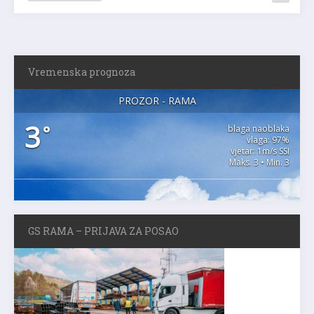
Vremenska prognoza
PROZOR - RAMA
3
°
blaga naoblaka
vlaga: 97%
vjetar: 1m/s SSI
Maks. 3 • Min. 3
GS RAMA – PRIJAVA ZA POSAO