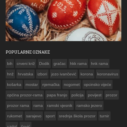
POPULARNE OZNAKE
ČESTITKA RAMSKOG VJESNIKA ZA USKRS 2023. GODINE
bih
crveni križ
Dodik
gračac
hkk rama
hnk rama


hnž
hrvatska
izbori
jozo ivančević
korona
koronavirus
košarka
mostar
njemačka
nogomet
opcinsko vijeće
općina prozor-rama
papa franjo
policija
povijest
prozor
prozor rama
rama
ramski vjesnik
ramsko jezero
rukomet
sarajevo
sport
srednja škola prozor
turnir
uzdol
čović