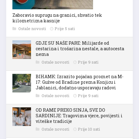
Zaboravio suprugu na granici, shvatio tek
kilometrima kasnije
Ostale novosti
Prije 5 sati
GDJE SU NAŠE PARE: Milijarde od
cestarina i trošarina nestale, a autocesta
nema
Ostale novosti
Prije 9 sati
BIHAMK: Izrazito pojačan promet na M-
17: Gužve od Bradine prema Konjicu i
Jablanici, dodatno usporavaju radovi
Ostale novosti
Prije 9 sati
OD RAME PREKO SINJA, SVE DO
SARDINIJE: Tragovima vjere, povijesti i
viteške tradicije
Ostale novosti
Prije 10 sati