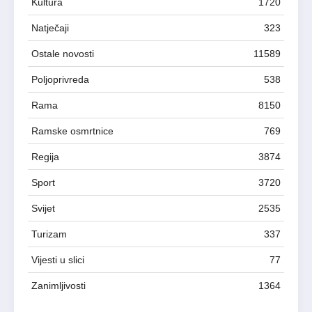
Kultura
1720
Natječaji
323
Ostale novosti
11589
Poljoprivreda
538
Rama
8150
Ramske osmrtnice
769
Regija
3874
Sport
3720
Svijet
2535
Turizam
337
Vijesti u slici
77
Zanimljivosti
1364