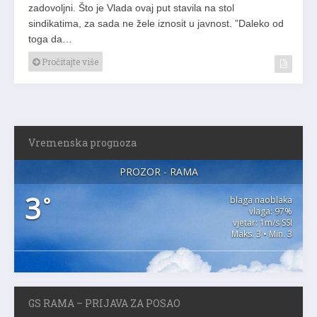
zadovoljni. Što je Vlada ovaj put stavila na stol
sindikatima, za sada ne žele iznosit u javnost. ”Daleko od
toga da…
Pročitajte više
Vremenska prognoza
PROZOR - RAMA
3
°
blaga naoblaka
vlaga: 97%
vjetar: 1m/s SSI
Maks. 3 • Min. 3
GS RAMA – PRIJAVA ZA POSAO