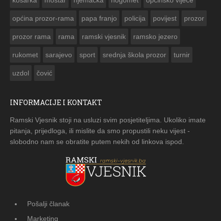
košarka
mostar
njemačka
nogomet
opcinsko vijeće
općina prozor-rama
papa franjo
policija
povijest
prozor
prozor rama
rama
ramski vjesnik
ramsko jezero
rukomet
sarajevo
sport
srednja škola prozor
turnir
uzdol
čović
INFORMACIJE I KONTAKT
Ramski Vjesnik stoji na usluzi svim posjetiteljima. Ukoliko imate
pitanja, prijedloga, ili mislite da smo propustili neku vijest -
slobodno nam se obratite putem nekih od linkova ispod.
Pošalji članak
Marketing