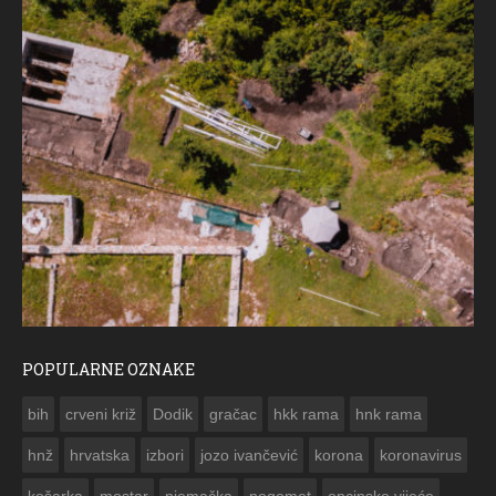
POPULARNE OZNAKE
ČESTITKA RAMSKOG VJESNIKA
bih
crveni križ
Dodik
gračac
hkk rama
hnk rama


hnž
hrvatska
izbori
jozo ivančević
korona
koronavirus