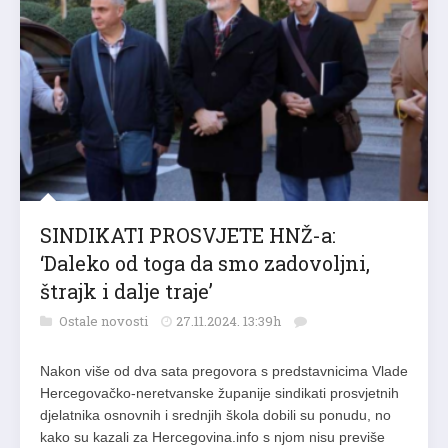
SINDIKATI PROSVJETE HNŽ-a:
‘Daleko od toga da smo zadovoljni,
štrajk i dalje traje’
Ostale novosti
27.11.2024. 13:39h
Nakon više od dva sata pregovora s predstavnicima Vlade
Hercegovačko-neretvanske županije sindikati prosvjetnih
djelatnika osnovnih i srednjih škola dobili su ponudu, no
kako su kazali za Hercegovina.info s njom nisu previše