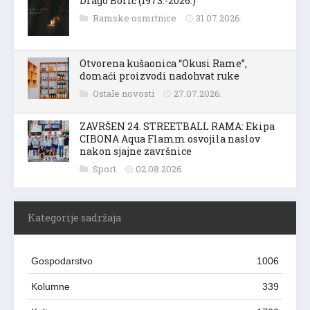
Drago Borić (1973.-2026.)
Ramske osmrtnice
31.07.2026.
Otvorena kušaonica “Okusi Rame”,
domaći proizvodi nadohvat ruke
Ostale novosti
27.07.2026.
ZAVRŠEN 24. STREETBALL RAMA: Ekipa
CIBONA Aqua Flamm osvojila naslov
nakon sjajne završnice
Sport
02.08.2026.
Kategorije sadržaja
Gospodarstvo
1006
Kolumne
339