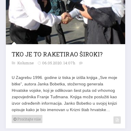
TKO JE TO RAKETIRAO ŠIROKI?
Kolumne
06.05.2020. 14:07h
U Zagrebu 1996. godine iz tiska je izišla knjiga „Sve moje
bitke“, autora Janka Bobetka, stožernog generala
Hrvatske vojske, koji je odlikovan šest puta od vrhovnog
zapovjednika Franje Tuđmana. Knjiga može poslužiti kao
izvor određenih informacija. Janko Bobetko u svojoj knjizi
opisuje kako je bio imenovan u Krizni štab hrvatske…
Pročitajte više