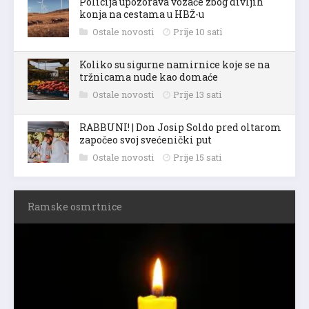
Policija upozorava vozače zbog divljih
konja na cestama u HBŽ-u
Ostale novosti
Prije 10 sati
Koliko su sigurne namirnice koje se na
tržnicama nude kao domaće
Ostale novosti
Prije 13 sati
RABBUNI! | Don Josip Soldo pred oltarom
započeo svoj svećenički put
Ostale novosti
Prije 15 sati
Ramske osmrtnice