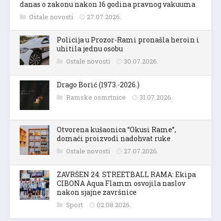
danas o zakonu nakon 16 godina pravnog vakuuma
Ostale novosti
27.07.2026.
Policija u Prozor-Rami pronašla heroin i
uhitila jednu osobu
Ostale novosti
30.07.2026.
Drago Borić (1973.-2026.)
Ramske osmrtnice
31.07.2026.
Otvorena kušaonica “Okusi Rame”,
domaći proizvodi nadohvat ruke
Ostale novosti
27.07.2026.
ZAVRŠEN 24. STREETBALL RAMA: Ekipa
CIBONA Aqua Flamm osvojila naslov
nakon sjajne završnice
Sport
02.08.2026.