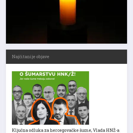
Najčitanije objave
Ključna odluka za hercegovačke šume, Vlada HNŽ-a