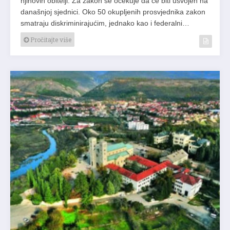
njihovih obitelji. Za zakon se očekuje da će biti usvojen na
današnjoj sjednici. Oko 50 okupljenih prosvjednika zakon
smatraju diskriminirajućim, jednako kao i federalni…
Pročitajte više