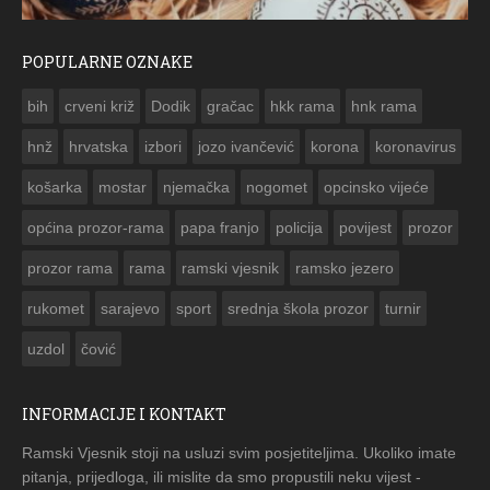
POPULARNE OZNAKE
ČESTITKA RAMSKOG VJESNIKA ZA USKRS 2023. GODINE
bih
crveni križ
Dodik
gračac
hkk rama
hnk rama


hnž
hrvatska
izbori
jozo ivančević
korona
koronavirus
košarka
mostar
njemačka
nogomet
opcinsko vijeće
općina prozor-rama
papa franjo
policija
povijest
prozor
prozor rama
rama
ramski vjesnik
ramsko jezero
rukomet
sarajevo
sport
srednja škola prozor
turnir
uzdol
čović
INFORMACIJE I KONTAKT
Ramski Vjesnik stoji na usluzi svim posjetiteljima. Ukoliko imate
pitanja, prijedloga, ili mislite da smo propustili neku vijest -