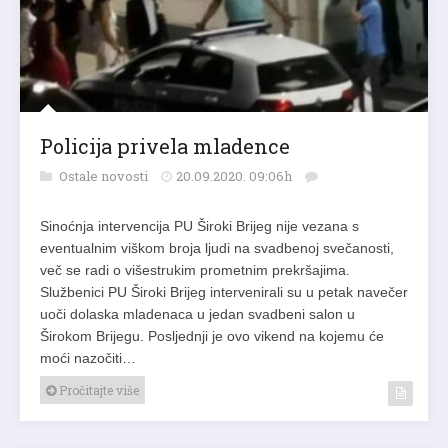
Policija privela mladence
Ostale novosti
20.09.2020. 09:06h
Sinoćnja intervencija PU Široki Brijeg nije vezana s
eventualnim viškom broja ljudi na svadbenoj svečanosti,
več se radi o višestrukim prometnim prekršajima.
Službenici PU Široki Brijeg intervenirali su u petak navečer
uoči dolaska mladenaca u jedan svadbeni salon u
Širokom Brijegu. Posljednji je ovo vikend na kojemu će
moći nazočiti…
Pročitajte više