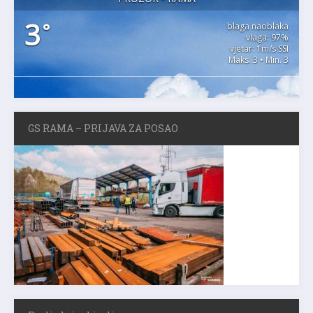
3
°
blaga naoblaka
vlaga: 97%
vjetar: 1m/s SSI
Maks. 3 • Min. 3
GS RAMA – PRIJAVA ZA POSAO