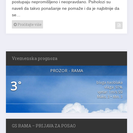
postupaju nepromišljeno i neopravdano. Psiholozi su
naveli da takvo ponašanje ne pomaže i da je najbitnije da
se…
Pročitajte više
Vremenska prognoza
PROZOR - RAMA
3
°
blaga naoblaka
vlaga: 97%
vjetar: 1m/s SSI
Maks. 3 • Min. 3
GS RAMA – PRIJAVA ZA POSAO