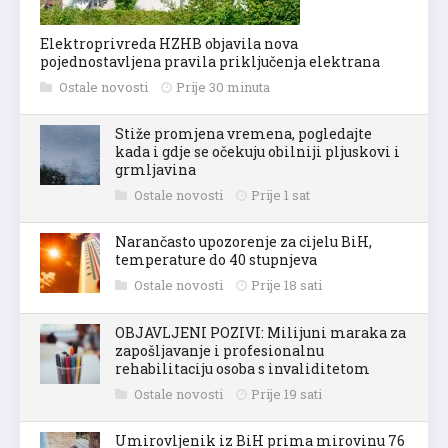
Elektroprivreda HZHB objavila nova
pojednostavljena pravila priključenja elektrana
Ostale novosti
Prije 30 minuta
Stiže promjena vremena, pogledajte
kada i gdje se očekuju obilniji pljuskovi i
grmljavina
Ostale novosti
Prije 1 sat
Narančasto upozorenje za cijelu BiH,
temperature do 40 stupnjeva
Ostale novosti
Prije 18 sati
OBJAVLJENI POZIVI: Milijuni maraka za
zapošljavanje i profesionalnu
rehabilitaciju osoba s invaliditetom
Ostale novosti
Prije 19 sati
Umirovljenik iz BiH prima mirovinu 76