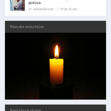
godina
Zanimljivosti
Prije 21 sat
Ramske osmrtnice
Najčitanije objave