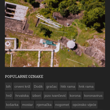
POPULARNE OZNAKE
ČE
bih
crveni križ
Dodik
gračac
hkk rama
hnk rama


hnž
hrvatska
izbori
jozo ivančević
korona
koronavirus
košarka
mostar
njemačka
nogomet
opcinsko vijeće