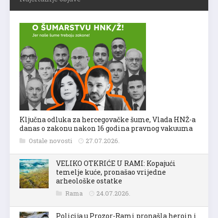
Ključna odluka za hercegovačke šume, Vlada HNŽ-a
danas o zakonu nakon 16 godina pravnog vakuuma
Ostale novosti
27.07.2026.
VELIKO OTKRIĆE U RAMI: Kopajući
temelje kuće, pronašao vrijedne
arheološke ostatke
Rama
24.07.2026.
Policija u Prozor-Rami pronašla heroin i