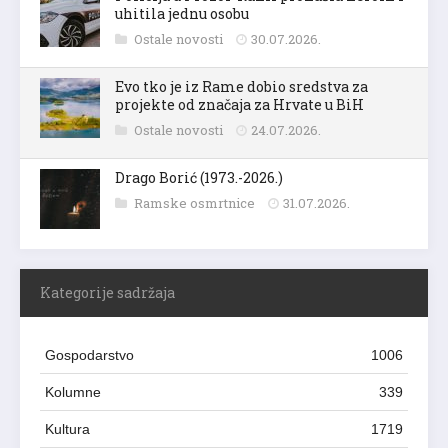
uhitila jednu osobu
Ostale novosti
30.07.2026.
Evo tko je iz Rame dobio sredstva za
projekte od značaja za Hrvate u BiH
Ostale novosti
24.07.2026.
Drago Borić (1973.-2026.)
Ramske osmrtnice
31.07.2026.
Kategorije sadržaja
Gospodarstvo
1006
Kolumne
339
Kultura
1719