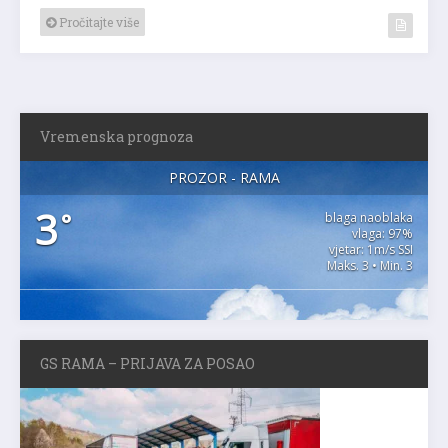
Pročitajte više
Vremenska prognoza
PROZOR - RAMA
3
°
blaga naoblaka
vlaga: 97%
vjetar: 1m/s SSI
Maks. 3 • Min. 3
GS RAMA – PRIJAVA ZA POSAO