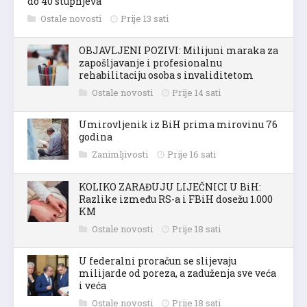
do 40 stupnjeva
Ostale novosti
Prije 13 sati
OBJAVLJENI POZIVI: Milijuni maraka za
zapošljavanje i profesionalnu
rehabilitaciju osoba s invaliditetom
Ostale novosti
Prije 14 sati
Umirovljenik iz BiH prima mirovinu 76
godina
Zanimljivosti
Prije 16 sati
KOLIKO ZARAĐUJU LIJEČNICI U BiH:
Razlike između RS-a i FBiH dosežu 1.000
KM
Ostale novosti
Prije 18 sati
U federalni proračun se slijevaju
milijarde od poreza, a zaduženja sve veća
i veća
Ostale novosti
Prije 18 sati