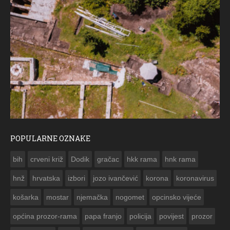
POPULARNE OZNAKE
ČESTITKA RAMSKOG VJESNIKA ZA USKRS 2023. GODINE
bih
crveni križ
Dodik
gračac
hkk rama
hnk rama


hnž
hrvatska
izbori
jozo ivančević
korona
koronavirus
košarka
mostar
njemačka
nogomet
opcinsko vijeće
općina prozor-rama
papa franjo
policija
povijest
prozor