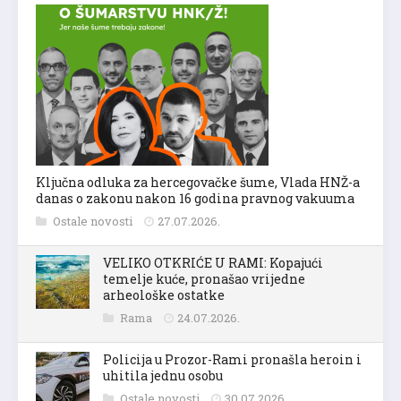
Ključna odluka za hercegovačke šume, Vlada HNŽ-a
danas o zakonu nakon 16 godina pravnog vakuuma
Ostale novosti
27.07.2026.
VELIKO OTKRIĆE U RAMI: Kopajući
temelje kuće, pronašao vrijedne
arheološke ostatke
Rama
24.07.2026.
Policija u Prozor-Rami pronašla heroin i
uhitila jednu osobu
Ostale novosti
30.07.2026.