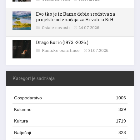
Evo tko je iz Rame dobio sredstva za
projekte od značaja za Hrvate u BiH
Ostale novosti
24.07.2026.
Drago Borić (1973.-2026.)
Ramske osmrtnice
31.07.2026.
Kategorije sadržaja
Gospodarstvo
1006
Kolumne
339
Kultura
1719
Natječaji
323