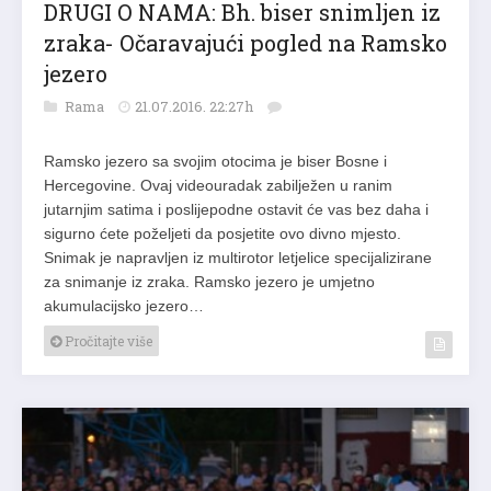
DRUGI O NAMA: Bh. biser snimljen iz
zraka- Očaravajući pogled na Ramsko
jezero
Rama
21.07.2016. 22:27h
Ramsko jezero sa svojim otocima je biser Bosne i
Hercegovine. Ovaj videouradak zabilježen u ranim
jutarnjim satima i poslijepodne ostavit će vas bez daha i
sigurno ćete poželjeti da posjetite ovo divno mjesto.
Snimak je napravljen iz multirotor letjelice specijalizirane
za snimanje iz zraka. Ramsko jezero je umjetno
akumulacijsko jezero…
Pročitajte više