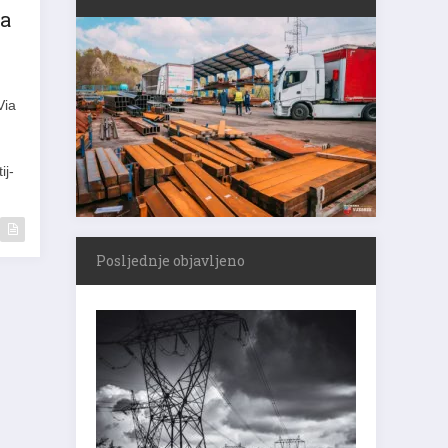
na
Via
ij-
Posljednje objavljeno