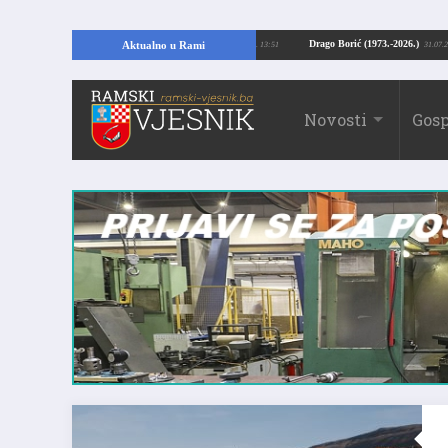
ajući temelje kuće, pronašao vrijedne arheološke ostatke
Drago Borić (1973.-
Aktualno u Rami
24.07.2026. 13:51
Novosti
Gosp