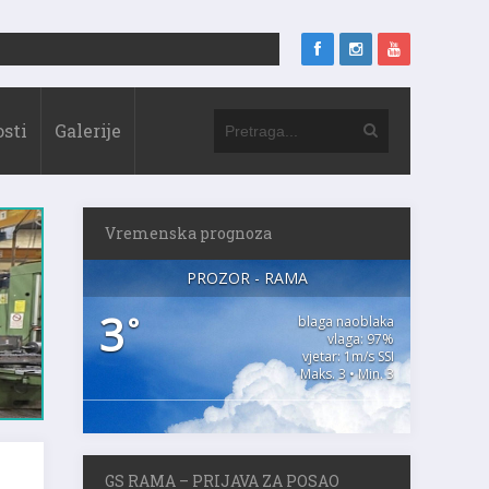
sti
Galerije
Vremenska prognoza
PROZOR - RAMA
3
°
blaga naoblaka
vlaga: 97%
vjetar: 1m/s SSI
Maks. 3 • Min. 3
GS RAMA – PRIJAVA ZA POSAO