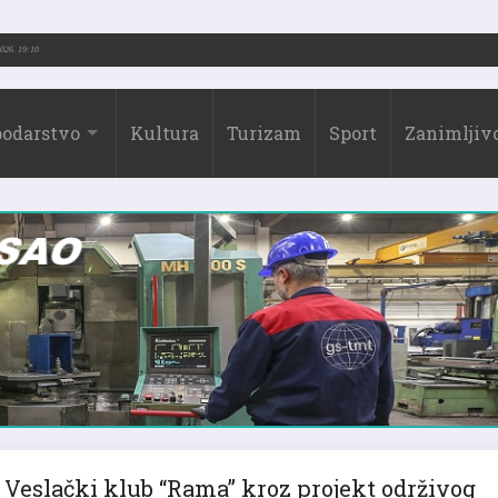
2026.)
31.07.2026. 19:10
odarstvo
Kultura
Turizam
Sport
Zanimljivo