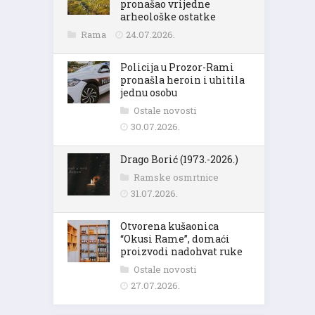
pronašao vrijedne
arheološke ostatke
Rama
24.07.2026.
Policija u Prozor-Rami
pronašla heroin i uhitila
jednu osobu
Ostale novosti
30.07.2026.
Drago Borić (1973.-2026.)
Ramske osmrtnice
31.07.2026.
Otvorena kušaonica
“Okusi Rame”, domaći
proizvodi nadohvat ruke
Ostale novosti
27.07.2026.