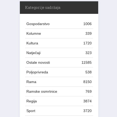
Kategorije sadržaja
Gospodarstvo
1006
Kolumne
339
Kultura
1720
Natječaji
323
Ostale novosti
11585
Poljoprivreda
538
Rama
8150
Ramske osmrtnice
769
Regija
3874
Sport
3720