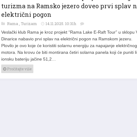
Veslački klub “Rama” kroz projekt održivog
turizma na Ramsko jezero doveo prvi splav 
električni pogon
Rama
,
Turizam
14.11.2025. 10:31h
Veslački klub Rama je kroz projekt “Rama Lake E-Raft Tour” u sklopu 
Dinarice nabavio prvi splav na električni pogon na Ramskom jezeru.
Plovilo je ovo koje će koristiti solarnu energiju za napajanje električnog
motora. Na krovu će biti montirana četiri solarna panela koji će puniti lit
ionsku bateriju jačine 51,2…
Pročitajte više