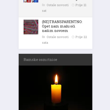
Ostale novosti
Prije 21
sat
(NE)TRANSPARENTNO:
Opet nam mažu oči
našim novcem
Ostale novosti
Prije 22
sata
Ramske osmrtnice