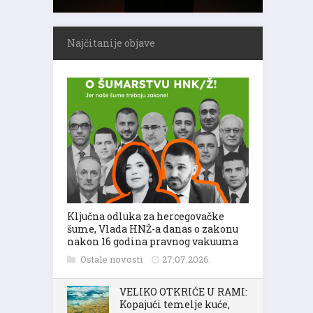
Najčitanije objave
Ključna odluka za hercegovačke
šume, Vlada HNŽ-a danas o zakonu
nakon 16 godina pravnog vakuuma
Ostale novosti
27.07.2026.
VELIKO OTKRIĆE U RAMI:
Kopajući temelje kuće,