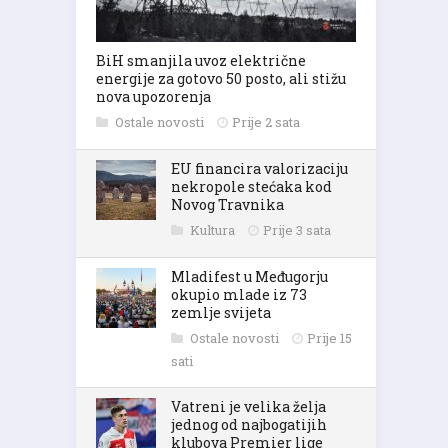
BiH smanjila uvoz električne
energije za gotovo 50 posto, ali stižu
nova upozorenja
Ostale novosti
Prije 2 sata
EU financira valorizaciju
nekropole stećaka kod
Novog Travnika
Kultura
Prije 3 sata
Mladifest u Međugorju
okupio mlade iz 73
zemlje svijeta
Ostale novosti
Prije 15
sati
Vatreni je velika želja
jednog od najbogatijih
klubova Premier lige