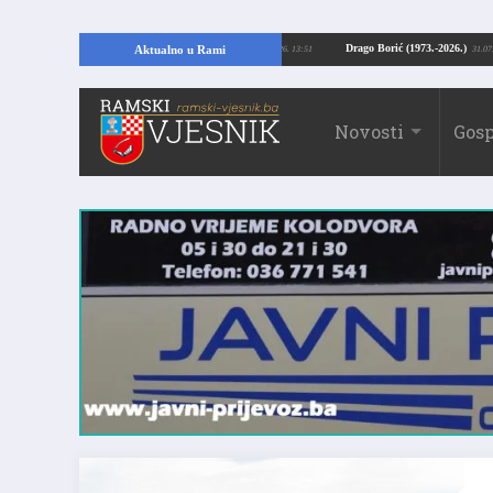
ajući temelje kuće, pronašao vrijedne arheološke ostatke
Drago Borić (1973.
Aktualno u Rami
24.07.2026. 13:51
Novosti
Gosp