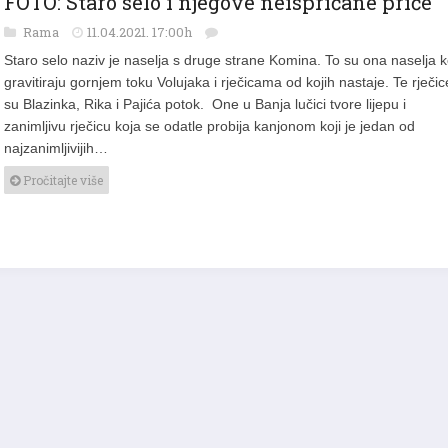
Rama
11.04.2021. 17:00h
Staro selo naziv je naselja s druge strane Komina. To su ona naselja k
gravitiraju gornjem toku Volujaka i rječicama od kojih nastaje. Te rječic
su Blazinka, Rika i Pajića potok. One u Banja lučici tvore lijepu i
zanimljivu rječicu koja se odatle probija kanjonom koji je jedan od
najzanimljivijih…
Pročitajte više