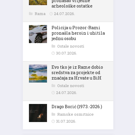
pronašao vrijedne
arheološke ostatke
Rama
24.07.2026.
Policija u Prozor-Rami
pronašla heroin i uhitila
jednu osobu
Ostale novosti
30.07.2026.
Evo tko je iz Rame dobio
sredstva za projekte od
značaja za Hrvate u BiH
Ostale novosti
24.07.2026.
Drago Borić (1973.-2026.)
Ramske osmrtnice
31.07.2026.