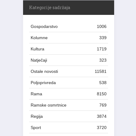
Kategorije sadržaja
Gospodarstvo
1006
Kolumne
339
Kultura
1719
Natječaji
323
Ostale novosti
11581
Poljoprivreda
538
Rama
8150
Ramske osmrtnice
769
Regija
3874
Sport
3720