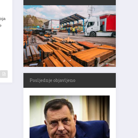
oja
e
Posljednje objavljeno