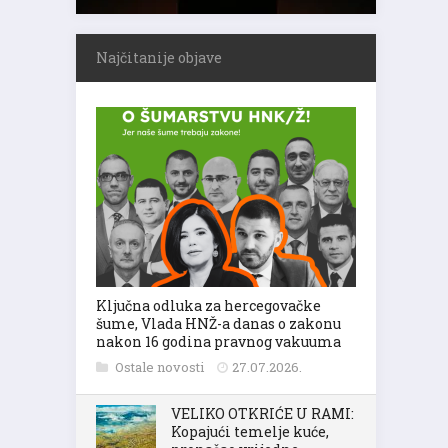
Najčitanije objave
Ključna odluka za hercegovačke
šume, Vlada HNŽ-a danas o zakonu
nakon 16 godina pravnog vakuuma
Ostale novosti
27.07.2026.
VELIKO OTKRIĆE U RAMI:
Kopajući temelje kuće,