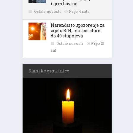
i grmljavina
Ostale novosti
Prije 4 sata
Narančasto upozorenje za
cijelu BiH, temperature
do 40 stupnjeva
Ostale novosti
Prije 21
sat
Ramske osmrtnice