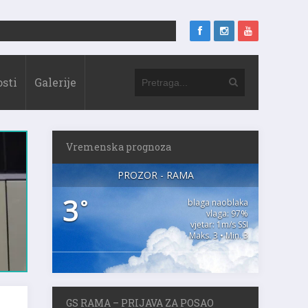
sti
Galerije
Vremenska prognoza
PROZOR - RAMA
3
°
blaga naoblaka
vlaga: 97%
vjetar: 1m/s SSI
Maks. 3 • Min. 3
GS RAMA – PRIJAVA ZA POSAO