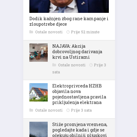
Dodik kažnjen zbog rane kampanje i
zloupotrebe djece
Ostale novosti
Prije 52 minute
NAJAVA: Akcija
dobrovoljnog darivanja
krvi na Ustirami
Ostale novosti
Prije 3
sata
Elektroprivreda HZHB
objavila nova
pojednostavljena pravila
priključenja elektrana
Ostale novosti
Prije 3 sata
Stiže promjena vremena,
pogledajte kada i gdje se
očekuju obilniji pljuskovi