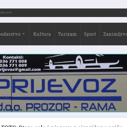
-2026.)
31.07.2026. 19:10
odarstvo
Kultura
Turizam
Sport
Zanimljivo
FOTO: Staro selo i njegove neispričane priče