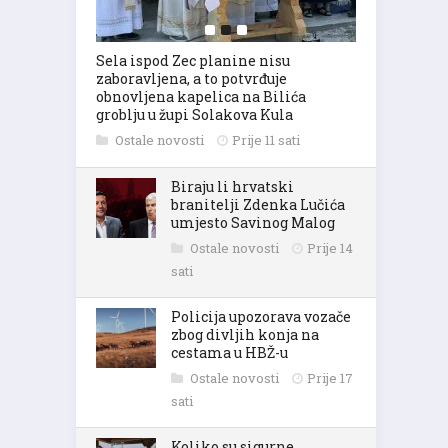
Sela ispod Zec planine nisu
zaboravljena, a to potvrđuje
obnovljena kapelica na Bilića
groblju u župi Solakova Kula
Ostale novosti
Prije 11 sati
Biraju li hrvatski
branitelji Zdenka Lučića
umjesto Savinog Malog
Ostale novosti
Prije 14
sati
Policija upozorava vozače
zbog divljih konja na
cestama u HBŽ-u
Ostale novosti
Prije 17
sati
Koliko su sigurne