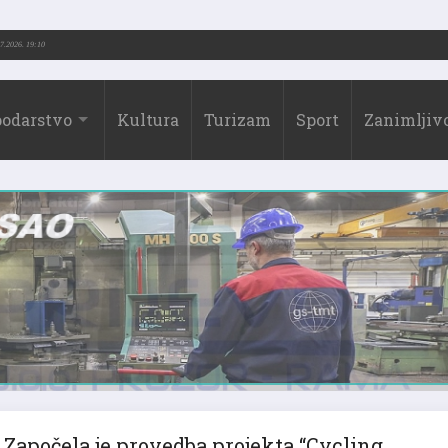
3.-2026.)
31.07.2026. 19:10
odarstvo
Kultura
Turizam
Sport
Zanimljivo