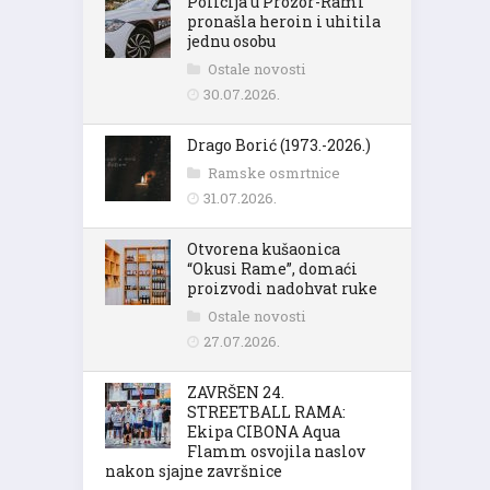
Policija u Prozor-Rami
pronašla heroin i uhitila
jednu osobu
Ostale novosti
30.07.2026.
Drago Borić (1973.-2026.)
Ramske osmrtnice
31.07.2026.
Otvorena kušaonica
“Okusi Rame”, domaći
proizvodi nadohvat ruke
Ostale novosti
27.07.2026.
ZAVRŠEN 24.
STREETBALL RAMA:
Ekipa CIBONA Aqua
Flamm osvojila naslov
nakon sjajne završnice