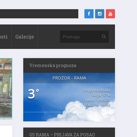
sti
Galerije
Vremenska prognoza
PROZOR - RAMA
3
°
blaga naoblaka
vlaga: 97%
vjetar: 1m/s SSI
Maks. 3 • Min. 3
GS RAMA – PRIJAVA ZA POSAO