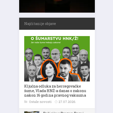
Najčitanije objave
Ključna odluka za hercegovačke
šume, Vlada HNŽ-a danas o zakonu
nakon 16 godina pravnog vakuuma
Ostale novosti
27.07.2026.