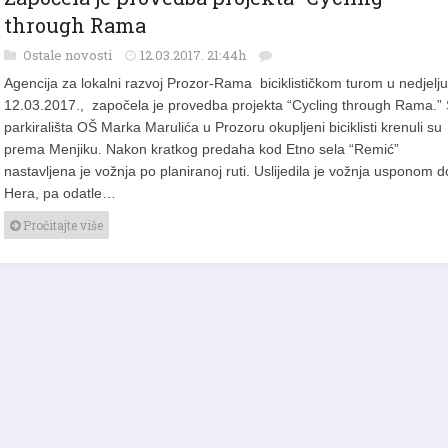
Započela je provedba projekta “Cycling
through Rama
Ostale novosti
12.03.2017. 21:44h
Agencija za lokalni razvoj Prozor-Rama biciklističkom turom u nedjelju
12.03.2017., započela je provedba projekta “Cycling through Rama.”
parkirališta OŠ Marka Marulića u Prozoru okupljeni biciklisti krenuli su
prema Menjiku. Nakon kratkog predaha kod Etno sela “Remić”
nastavljena je vožnja po planiranoj ruti. Uslijedila je vožnja usponom d
Hera, pa odatle…
Pročitajte više