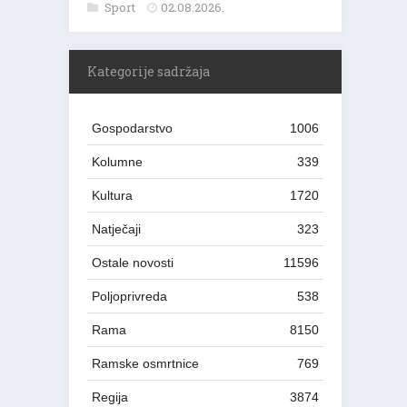
Sport
02.08.2026.
Kategorije sadržaja
Gospodarstvo
1006
Kolumne
339
Kultura
1720
Natječaji
323
Ostale novosti
11596
Poljoprivreda
538
Rama
8150
Ramske osmrtnice
769
Regija
3874