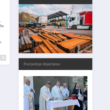
,
 Sa
o
Posljednje objavljeno