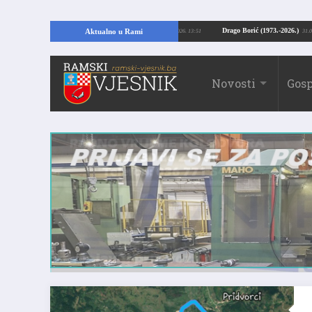
opajući temelje kuće, pronašao vrijedne arheološke ostatke
Drago Borić (197
Aktualno u Rami
24.07.2026. 13:51
Novosti
Gosp