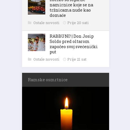
namirnice koje se na
tržnicama nude kao
domaće
Ostale novosti
Prije 20 sati
RABBUNI! | Don Josip
Soldo pred oltarom
započeo svoj svećenički
put
Ostale novosti
Prije 21 sat
Ramske osmrtnice