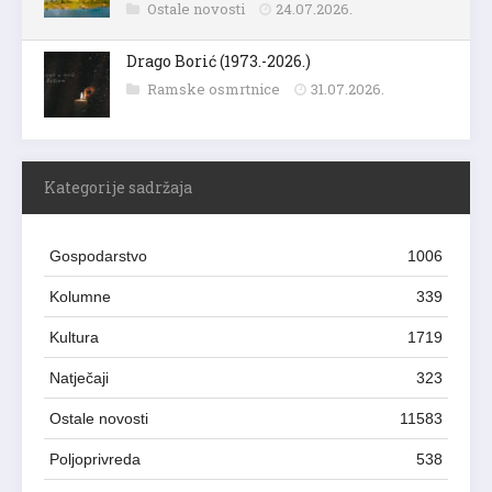
Ostale novosti
24.07.2026.
Drago Borić (1973.-2026.)
Ramske osmrtnice
31.07.2026.
Kategorije sadržaja
Gospodarstvo
1006
Kolumne
339
Kultura
1719
Natječaji
323
Ostale novosti
11583
Poljoprivreda
538