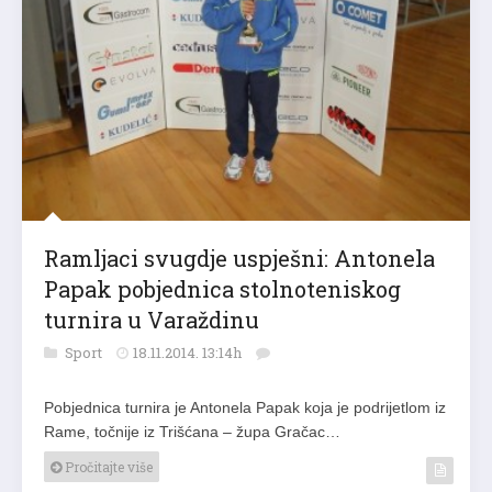
Ramljaci svugdje uspješni: Antonela
Papak pobjednica stolnoteniskog
turnira u Varaždinu
Sport
18.11.2014. 13:14h
Pobjednica turnira je Antonela Papak koja je podrijetlom iz
Rame, točnije iz Trišćana – župa Gračac…
Pročitajte više