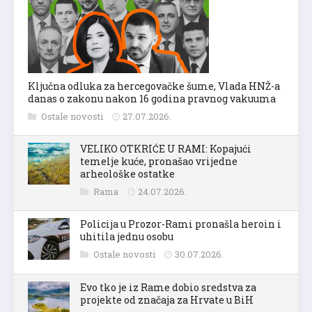
Ključna odluka za hercegovačke šume, Vlada HNŽ-a
danas o zakonu nakon 16 godina pravnog vakuuma
Ostale novosti
27.07.2026.
VELIKO OTKRIĆE U RAMI: Kopajući
temelje kuće, pronašao vrijedne
arheološke ostatke
Rama
24.07.2026.
Policija u Prozor-Rami pronašla heroin i
uhitila jednu osobu
Ostale novosti
30.07.2026.
Evo tko je iz Rame dobio sredstva za
projekte od značaja za Hrvate u BiH