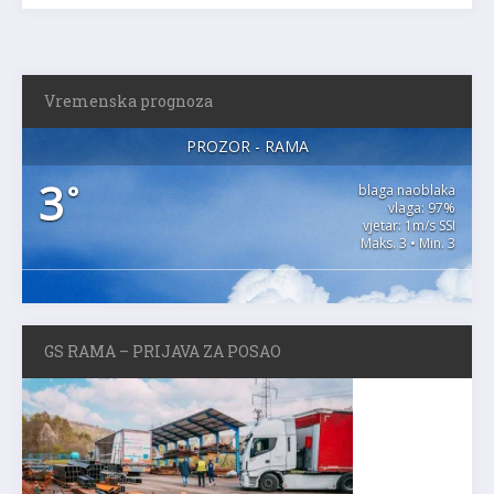
Vremenska prognoza
PROZOR - RAMA
3
°
blaga naoblaka
vlaga: 97%
vjetar: 1m/s SSI
Maks. 3 • Min. 3
GS RAMA – PRIJAVA ZA POSAO