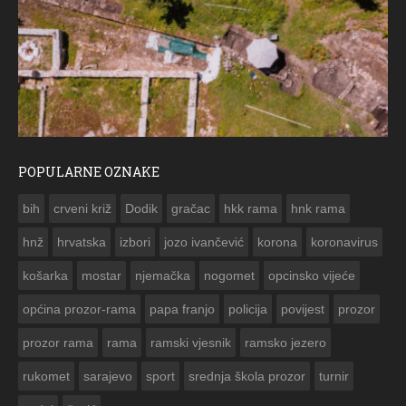
POPULARNE OZNAKE
ČESTITKA RAMSKOG VJESNIKA ZA USKRS 2023. GODI
bih
crveni križ
Dodik
gračac
hkk rama
hnk rama


hnž
hrvatska
izbori
jozo ivančević
korona
koronavirus
košarka
mostar
njemačka
nogomet
opcinsko vijeće
općina prozor-rama
papa franjo
policija
povijest
prozor
prozor rama
rama
ramski vjesnik
ramsko jezero
rukomet
sarajevo
sport
srednja škola prozor
turnir