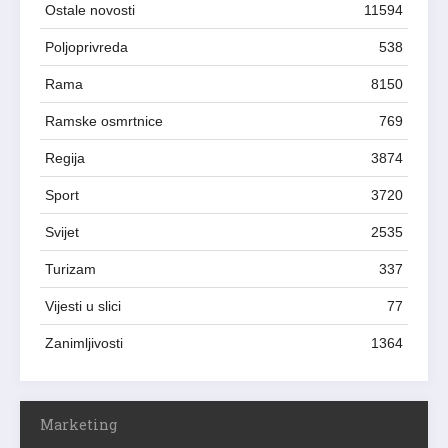
Ostale novosti
11594
Poljoprivreda
538
Rama
8150
Ramske osmrtnice
769
Regija
3874
Sport
3720
Svijet
2535
Turizam
337
Vijesti u slici
77
Zanimljivosti
1364
Marketing