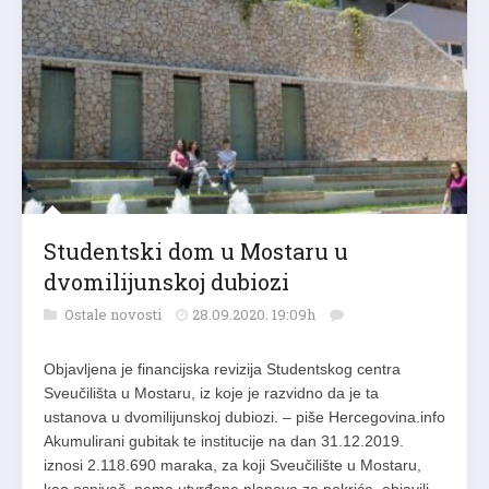
Studentski dom u Mostaru u
dvomilijunskoj dubiozi
Ostale novosti
28.09.2020. 19:09h
Objavljena je financijska revizija Studentskog centra
Sveučilišta u Mostaru, iz koje je razvidno da je ta
ustanova u dvomilijunskoj dubiozi. – piše Hercegovina.info
Akumulirani gubitak te institucije na dan 31.12.2019.
iznosi 2.118.690 maraka, za koji Sveučilište u Mostaru,
kao osnivač, nema utvrđene planove za pokriće, objavili