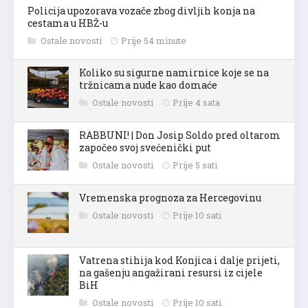
Policija upozorava vozače zbog divljih konja na
cestama u HBŽ-u
Ostale novosti
Prije 54 minute
Koliko su sigurne namirnice koje se na
tržnicama nude kao domaće
Ostale novosti
Prije 4 sata
RABBUNI! | Don Josip Soldo pred oltarom
započeo svoj svećenički put
Ostale novosti
Prije 5 sati
Vremenska prognoza za Hercegovinu
Ostale novosti
Prije 10 sati
Vatrena stihija kod Konjica i dalje prijeti,
na gašenju angažirani resursi iz cijele
BiH
Ostale novosti
Prije 10 sati