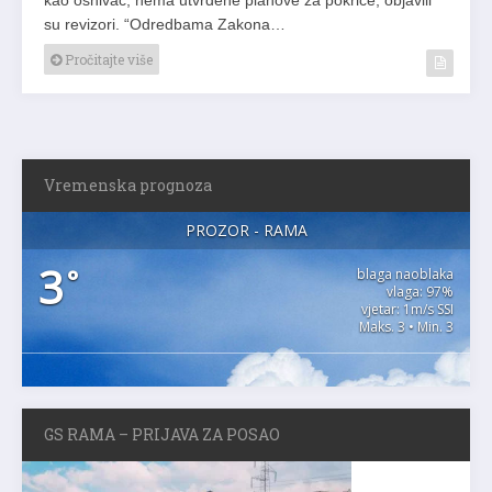
su revizori. “Odredbama Zakona…
Pročitajte više
Vremenska prognoza
PROZOR - RAMA
3
°
blaga naoblaka
vlaga: 97%
vjetar: 1m/s SSI
Maks. 3 • Min. 3
GS RAMA – PRIJAVA ZA POSAO