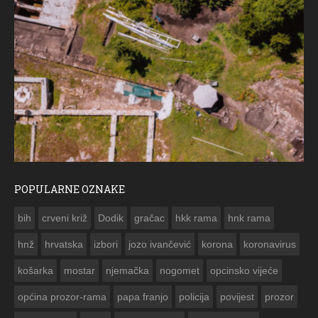
POPULARNE OZNAKE
ČEST
bih
crveni križ
Dodik
gračac
hkk rama
hnk rama


hnž
hrvatska
izbori
jozo ivančević
korona
koronavirus
košarka
mostar
njemačka
nogomet
opcinsko vijeće
općina prozor-rama
papa franjo
policija
povijest
prozor