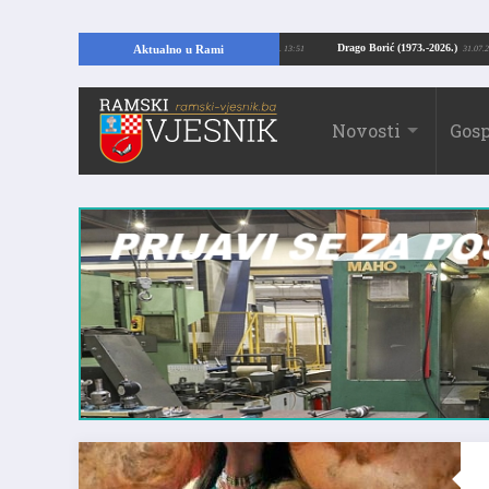
ajući temelje kuće, pronašao vrijedne arheološke ostatke
Drago Borić (1973.-
Aktualno u Rami
24.07.2026. 13:51
Novosti
Gosp