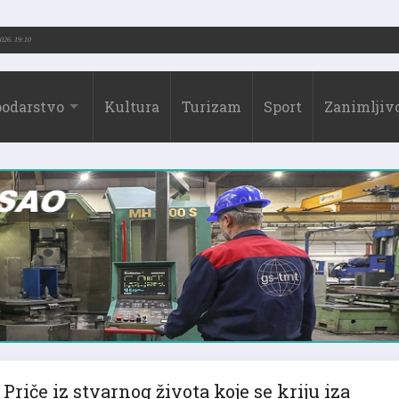
2026.)
31.07.2026. 19:10
odarstvo
Kultura
Turizam
Sport
Zanimljivo