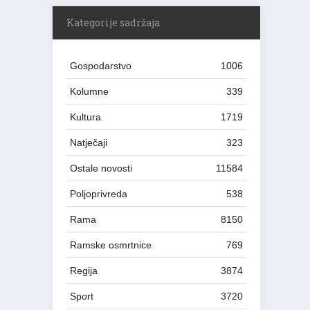
Kategorije sadržaja
Gospodarstvo
1006
Kolumne
339
Kultura
1719
Natječaji
323
Ostale novosti
11584
Poljoprivreda
538
Rama
8150
Ramske osmrtnice
769
Regija
3874
Sport
3720