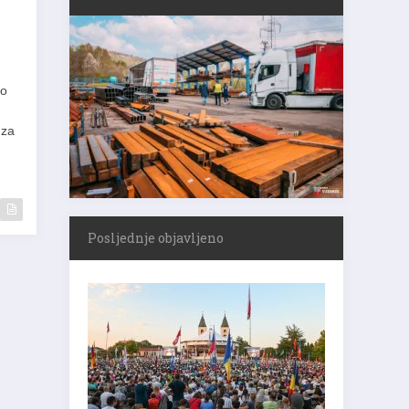
ko
 za
Posljednje objavljeno