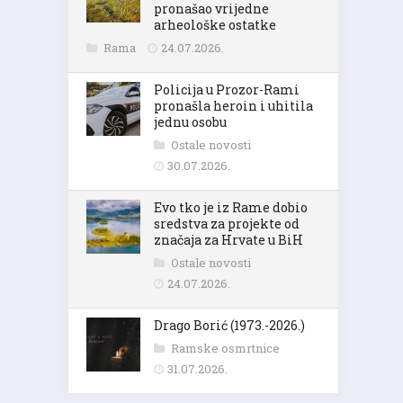
pronašao vrijedne
arheološke ostatke
Rama
24.07.2026.
Policija u Prozor-Rami
pronašla heroin i uhitila
jednu osobu
Ostale novosti
30.07.2026.
Evo tko je iz Rame dobio
sredstva za projekte od
značaja za Hrvate u BiH
Ostale novosti
24.07.2026.
Drago Borić (1973.-2026.)
Ramske osmrtnice
31.07.2026.