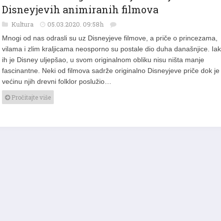
Priče iz stvarnog života koje se kriju iza
Disneyjevih animiranih filmova
Kultura
05.03.2020. 09:58h
Mnogi od nas odrasli su uz Disneyjeve filmove, a priče o princezama,
vilama i zlim kraljicama neosporno su postale dio duha današnjice. Ia
ih je Disney uljepšao, u svom originalnom obliku nisu ništa manje
fascinantne. Neki od filmova sadrže originalno Disneyjeve priče dok je
većinu njih drevni folklor poslužio…
Pročitajte više