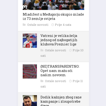
Mladifest u Međugorju okupio mlade
iz 73 zemlje svijeta
Ostale novosti
Prije 4 sata
Vatreni je velika želja
jednog od najbogatijih
klubova Premier lige
Ostale novosti
Prije 10
sati
(NE)TRANSPARENTNO:
Opet nam mažu oči
našim novcem
Ostale novosti
Prije 11
sati
Dodik kažnjen zbog rane
kampanje i zloupotrebe
djece