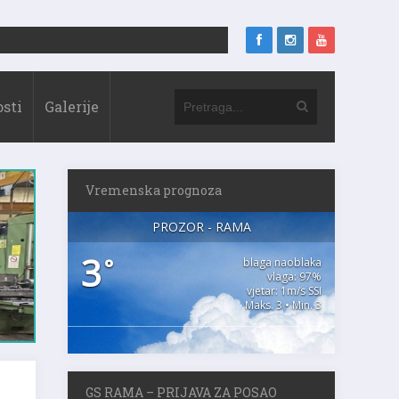
sti
Galerije
Vremenska prognoza
PROZOR - RAMA
3
°
blaga naoblaka
vlaga: 97%
vjetar: 1m/s SSI
Maks. 3 • Min. 3
GS RAMA – PRIJAVA ZA POSAO