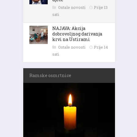
Ostale novosti
Prije 13
sati
NAJAVA: Akcija
dobrovoljnog darivanja
krvi na Ustirami
Ostale novosti
Prije 14
sati
Ramske osmrtnice