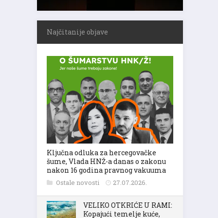
Najčitanije objave
Ključna odluka za hercegovačke
šume, Vlada HNŽ-a danas o zakonu
nakon 16 godina pravnog vakuuma
Ostale novosti
27.07.2026.
VELIKO OTKRIĆE U RAMI:
Kopajući temelje kuće,