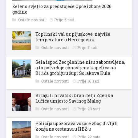
Zeleno svjetlo za predstojeće Opće izbore 2026.
godine
Ostale novosti
Prije 5 sati
Toplinski val uz pljuskove, najviše
temperature u Hercegovini
Ostale novosti
Prije 5 sati
Sela ispod Zec planine nisu zaboravljena,
a to potvrđuje obnovljena kapelica na
Bilića groblju u župi Solakova Kula
Ostale novosti
Prije 16 sati
Biraju li hrvatski branitelji Zdenka
Lučića umjesto Savinog Malog
Ostale novosti
Prije 20 sati
Policija upozorava vozače zbog divljih
konja na cestama u HBŽ-u
Ostale novosti
Prije 22 sata