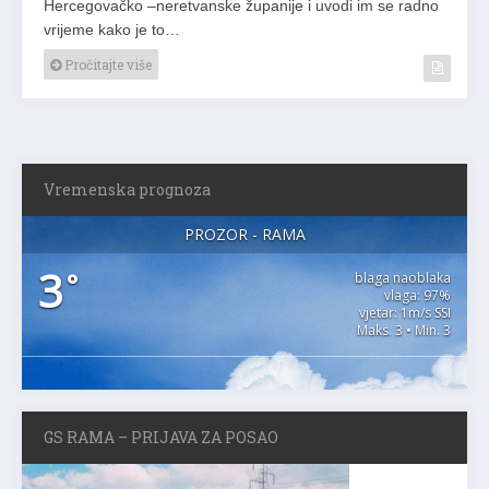
Hercegovačko –neretvanske županije i uvodi im se radno
vrijeme kako je to…
Pročitajte više
Vremenska prognoza
PROZOR - RAMA
3
°
blaga naoblaka
vlaga: 97%
vjetar: 1m/s SSI
Maks. 3 • Min. 3
GS RAMA – PRIJAVA ZA POSAO