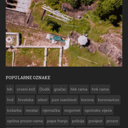
POPULARNE OZNAKE
ČESTITKA 
bih
crveni križ
Dodik
gračac
hkk rama
hnk rama


hnž
hrvatska
izbori
jozo ivančević
korona
koronavirus
košarka
mostar
njemačka
nogomet
opcinsko vijeće
općina prozor-rama
papa franjo
policija
povijest
prozor