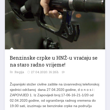
Benzinske crpke u HNŽ-u vraćaju se
na staro radno vrijeme!
Regija
27.04.2020. 16:26h
Županijski stožer civilne zaštite na izvanrednoj telefonskoj
sjednici održanoj dana 27.04.2020.godine, d o n o s i :
ZAPOVIJED 1. Iz Zapovijedi broj:17-06-16-21-1/20 od
02.04.2020.godine, od ograničenja radnog vremena do
19.00 sati, izuzimaju se benzinske crpke na području