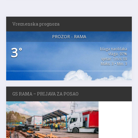
Vremenska prognoza
PROZOR - RAMA
3
°
blaga naoblaka
vlaga: 97%
vjetar: 1m/s SSI
Maks. 3 • Min. 3
GS RAMA – PRIJAVA ZA POSAO