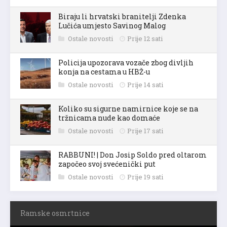
Biraju li hrvatski branitelji Zdenka
Lučića umjesto Savinog Malog
Ostale novosti
Prije 12 sati
Policija upozorava vozače zbog divljih
konja na cestama u HBŽ-u
Ostale novosti
Prije 14 sati
Koliko su sigurne namirnice koje se na
tržnicama nude kao domaće
Ostale novosti
Prije 17 sati
RABBUNI! | Don Josip Soldo pred oltarom
započeo svoj svećenički put
Ostale novosti
Prije 19 sati
Ramske osmrtnice