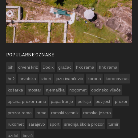
POPULARNE OZNAKE
ČESTITKA RAMSKOG VJESNIKA ZA USKRS 2023. GODINE
bih
crveni križ
Dodik
gračac
hkk rama
hnk rama


hnž
hrvatska
izbori
jozo ivančević
korona
koronavirus
košarka
mostar
njemačka
nogomet
opcinsko vijeće
općina prozor-rama
papa franjo
policija
povijest
prozor
prozor rama
rama
ramski vjesnik
ramsko jezero
rukomet
sarajevo
sport
srednja škola prozor
turnir
uzdol
čović