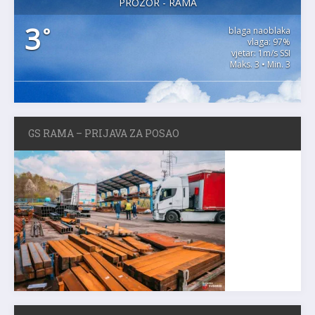
PROZOR - RAMA
3
°
blaga naoblaka
vlaga: 97%
vjetar: 1m/s SSI
Maks. 3 • Min. 3
GS RAMA – PRIJAVA ZA POSAO