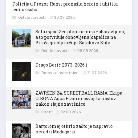
Policija u Prozor-Rami pronašla heroin i uhitila
jednu osobu
Ostale novosti
30.07.2026.
Sela ispod Zec planine nisu zaboravljena,
a to potvrđuje obnovljena kapelica na
Bilića groblju u župi Solakova Kula
Ostale novosti
08.08.2026.
Drago Borić (1973.-2026.)
Ramske osmrtnice
31.07.2026.
ZAVRŠEN 24. STREETBALL RAMA: Ekipa
CIBONA Aqua Flamm osvojila naslov
nakon sjajne završnice
Sport
02.08.2026.
Bartolomej otkrio zašto je napravio
nered u Međugorju