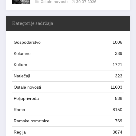
Ostale novosti
30.07.2026.
Kategorije sadržaja
Gospodarstvo
1006
Kolumne
339
Kultura
1721
Natječaji
323
Ostale novosti
11603
Poljoprivreda
538
Rama
8150
Ramske osmrtnice
769
Regija
3874