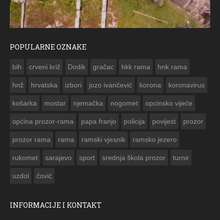
POPULARNE OZNAKE
ČESTITKA RAMSKOG VJESNIKA ZA US
bih
crveni križ
Dodik
gračac
hkk rama
hnk rama


hnž
hrvatska
izbori
jozo ivančević
korona
koronavirus
košarka
mostar
njemačka
nogomet
opcinsko vijeće
općina prozor-rama
papa franjo
policija
povijest
prozor
prozor rama
rama
ramski vjesnik
ramsko jezero
rukomet
sarajevo
sport
srednja škola prozor
turnir
uzdol
čović
INFORMACIJE I KONTAKT