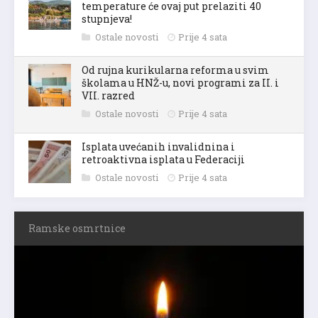
temperature će ovaj put prelaziti 40
stupnjeva!
Ostale novosti
Prije 4 sata
Od rujna kurikularna reforma u svim
školama u HNŽ-u, novi programi za II. i
VII. razred
Ostale novosti
Prije 4 sata
Isplata uvećanih invalidnina i
retroaktivna isplata u Federaciji
Ostale novosti
Prije 4 sata
Ramske osmrtnice