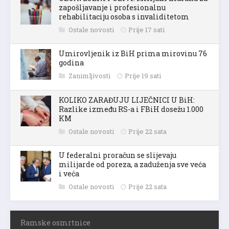
zapošljavanje i profesionalnu
rehabilitaciju osoba s invaliditetom
Ostale novosti
Prije 17 sati
Umirovljenik iz BiH prima mirovinu 76
godina
Zanimljivosti
Prije 19 sati
KOLIKO ZARAĐUJU LIJEČNICI U BiH:
Razlike između RS-a i FBiH dosežu 1.000
KM
Ostale novosti
Prije 22 sata
U federalni proračun se slijevaju
milijarde od poreza, a zaduženja sve veća
i veća
Ostale novosti
Prije 22 sata
Ramske osmrtnice