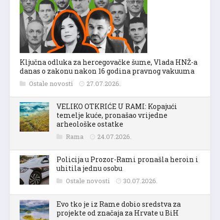
Ključna odluka za hercegovačke šume, Vlada HNŽ-a
danas o zakonu nakon 16 godina pravnog vakuuma
Ostale novosti
27.07.2026.
VELIKO OTKRIĆE U RAMI: Kopajući
temelje kuće, pronašao vrijedne
arheološke ostatke
Rama
24.07.2026.
Policija u Prozor-Rami pronašla heroin i
uhitila jednu osobu
Ostale novosti
30.07.2026.
Evo tko je iz Rame dobio sredstva za
projekte od značaja za Hrvate u BiH