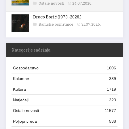
Ostale novosti
24.07.2026.
Drago Borić (1973.-2026.)
Ramske osmrtnice
31.07.2026.
Kategorije sadržaja
Gospodarstvo
1006
Kolumne
339
Kultura
1719
Natječaji
323
Ostale novosti
11577
Poljoprivreda
538