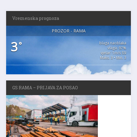
Vremenska prognoza
PROZOR - RAMA
3
°
blaga naoblaka
vlaga: 97%
vjetar: 1m/s SSI
Maks. 3 • Min. 3
GS RAMA – PRIJAVA ZA POSAO