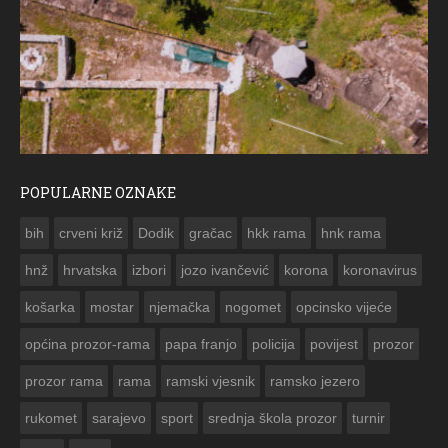
POPULARNE OZNAKE
ČESTITKA RAMSKOG VJESNIKA ZA USKRS 2023. GODINE
bih
crveni križ
Dodik
gračac
hkk rama
hnk rama


hnž
hrvatska
izbori
jozo ivančević
korona
koronavirus
košarka
mostar
njemačka
nogomet
opcinsko vijeće
općina prozor-rama
papa franjo
policija
povijest
prozor
prozor rama
rama
ramski vjesnik
ramsko jezero
rukomet
sarajevo
sport
srednja škola prozor
turnir