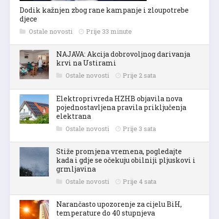
Dodik kažnjen zbog rane kampanje i zloupotrebe
djece
Ostale novosti
Prije 33 minute
NAJAVA: Akcija dobrovoljnog darivanja
krvi na Ustirami
Ostale novosti
Prije 2 sata
Elektroprivreda HZHB objavila nova
pojednostavljena pravila priključenja
elektrana
Ostale novosti
Prije 3 sata
Stiže promjena vremena, pogledajte
kada i gdje se očekuju obilniji pljuskovi i
grmljavina
Ostale novosti
Prije 4 sata
Narančasto upozorenje za cijelu BiH,
temperature do 40 stupnjeva