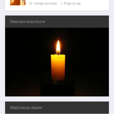
Ostale novosti
Prije 21 sat
Ramske osmrtnice
Najčitanije objave