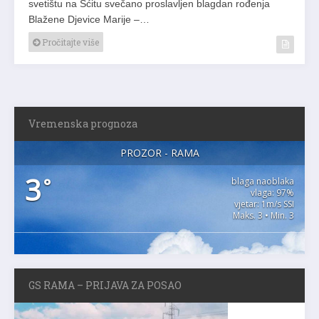
svetištu na Šćitu svečano proslavljen blagdan rođenja
Blažene Djevice Marije –…
Pročitajte više
Vremenska prognoza
PROZOR - RAMA
3
°
blaga naoblaka
vlaga: 97%
vjetar: 1m/s SSI
Maks. 3 • Min. 3
GS RAMA – PRIJAVA ZA POSAO