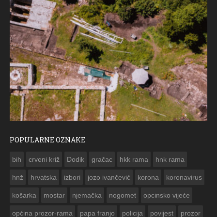
POPULARNE OZNAKE
ČESTITKA RAMSKOG VJESNIKA
bih
crveni križ
Dodik
gračac
hkk rama
hnk rama


hnž
hrvatska
izbori
jozo ivančević
korona
koronavirus
košarka
mostar
njemačka
nogomet
opcinsko vijeće
općina prozor-rama
papa franjo
policija
povijest
prozor