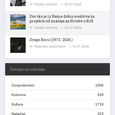
Ostale novosti
30.07.2026.
Evo tko je iz Rame dobio sredstva za
projekte od značaja za Hrvate u BiH
Ostale novosti
24.07.2026.
Drago Borić (1973.-2026.)
Ramske osmrtnice
31.07.2026.
Kategorije sadržaja
Gospodarstvo
1006
Kolumne
339
Kultura
1719
Natječaji
323