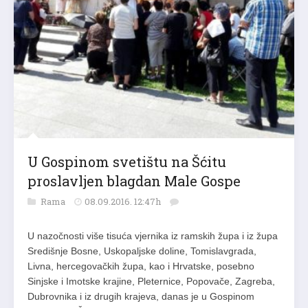
U Gospinom svetištu na Šćitu
proslavljen blagdan Male Gospe
Rama
08.09.2016. 12:47h
U nazočnosti više tisuća vjernika iz ramskih župa i iz župa
Središnje Bosne, Uskopaljske doline, Tomislavgrada,
Livna, hercegovačkih župa, kao i Hrvatske, posebno
Sinjske i Imotske krajine, Pleternice, Popovače, Zagreba,
Dubrovnika i iz drugih krajeva, danas je u Gospinom