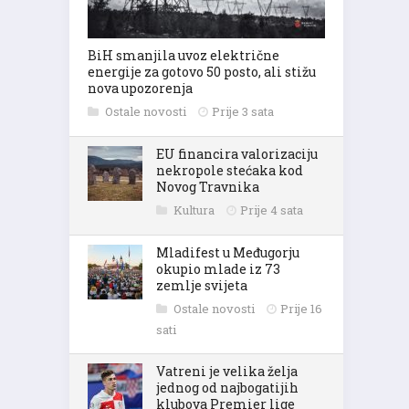
BiH smanjila uvoz električne
energije za gotovo 50 posto, ali stižu
nova upozorenja
Ostale novosti
Prije 3 sata
EU financira valorizaciju
nekropole stećaka kod
Novog Travnika
Kultura
Prije 4 sata
Mladifest u Međugorju
okupio mlade iz 73
zemlje svijeta
Ostale novosti
Prije 16
sati
Vatreni je velika želja
jednog od najbogatijih
klubova Premier lige