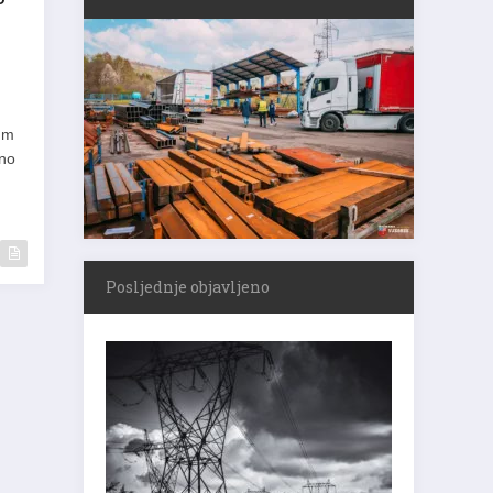
ium
eno
Posljednje objavljeno