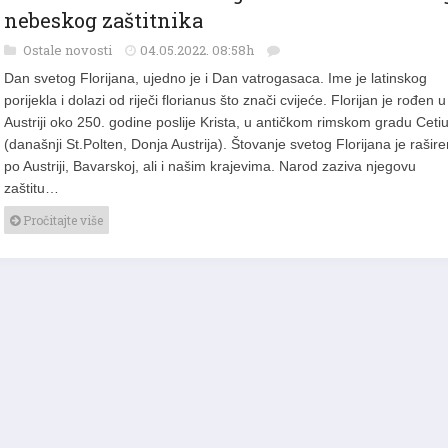
nebeskog zaštitnika
Ostale novosti
04.05.2022. 08:58h
Dan svetog Florijana, ujedno je i Dan vatrogasaca. Ime je latinskog
porijekla i dolazi od riječi florianus što znači cvijeće. Florijan je rođen u
Austriji oko 250. godine poslije Krista, u antičkom rimskom gradu Cet
(današnji St.Polten, Donja Austrija). Štovanje svetog Florijana je rašir
po Austriji, Bavarskoj, ali i našim krajevima. Narod zaziva njegovu
zaštitu…
Pročitajte više