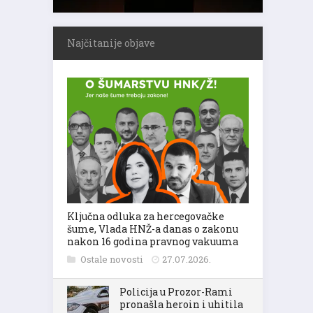
Najčitanije objave
Ključna odluka za hercegovačke
šume, Vlada HNŽ-a danas o zakonu
nakon 16 godina pravnog vakuuma
Ostale novosti
27.07.2026.
Policija u Prozor-Rami
pronašla heroin i uhitila