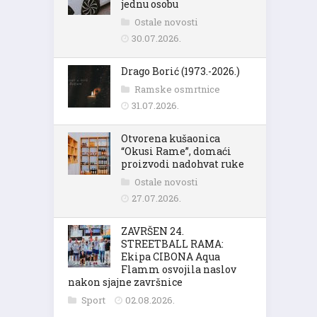
jednu osobu
Ostale novosti
30.07.2026.
Drago Borić (1973.-2026.)
Ramske osmrtnice
31.07.2026.
Otvorena kušaonica
“Okusi Rame”, domaći
proizvodi nadohvat ruke
Ostale novosti
27.07.2026.
ZAVRŠEN 24.
STREETBALL RAMA:
Ekipa CIBONA Aqua
Flamm osvojila naslov
nakon sjajne završnice
Sport
02.08.2026.