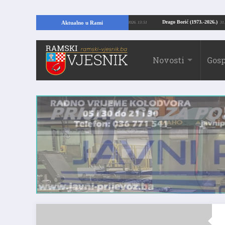
opajući temelje kuće, pronašao vrijedne arheološke ostatke
Drago Borić (197
Aktualno u Rami
24.07.2026. 13:51
Novosti
Gosp