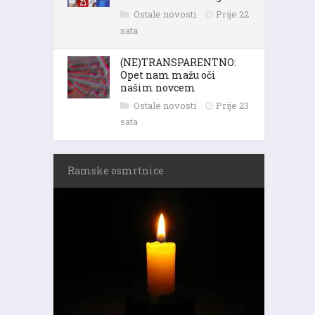
Ostale novosti
Prije 22
sata
(NE)TRANSPARENTNO:
Opet nam mažu oči
našim novcem
Ostale novosti
Prije 23
sata
Ramske osmrtnice