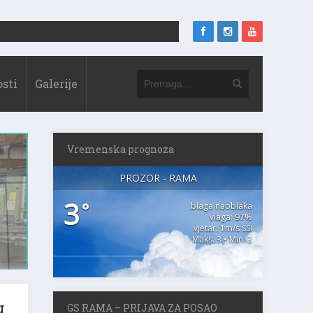
sti
Galerije
Vremenska prognoza
PROZOR - RAMA
3
°
blaga naoblaka
vlaga: 97%
vjetar: 1m/s SSI
Maks. 3 • Min. 3
g
GS RAMA – PRIJAVA ZA POSAO