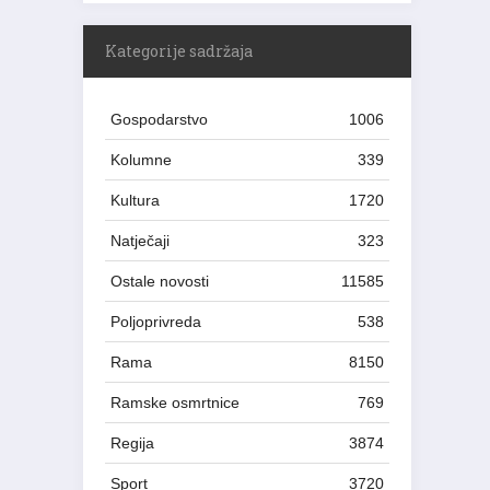
Kategorije sadržaja
Gospodarstvo
1006
Kolumne
339
Kultura
1720
Natječaji
323
Ostale novosti
11585
Poljoprivreda
538
Rama
8150
Ramske osmrtnice
769
Regija
3874
Sport
3720