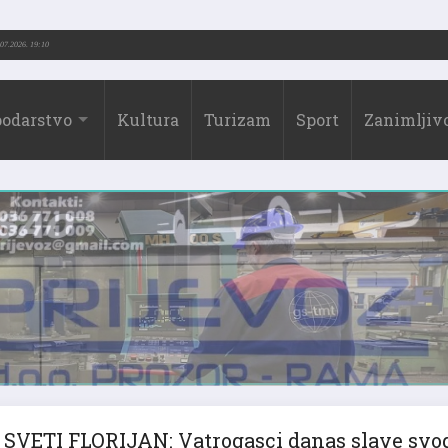
3.-2026.)
31.07.2026. 19:10
odarstvo
Kultura
Turizam
Sport
Zanimljivo
SVETI FLORIJAN: Vatrogasci danas slave svo