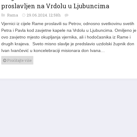
proslavljen na Vrdolu u Ljubuncima
Rama
29.06.2024. 12:58h
Vjernici iz cijele Rame proslavili su Petrov, odnosno svetkovinu svetih
Petra i Pavla kod zavjetne kapele na Vrdolu u Ljubuncima. Omiljeno je
ovo zavjetno mjesto okupljanja vjernika, ali i hodočasnika iz Rame i
drugih krajeva. Sveto misno slavlje je predslavio uzdolski župnik don
Ivan Ivančević u koncelebraciji misionara don Ivana…
Pročitajte više