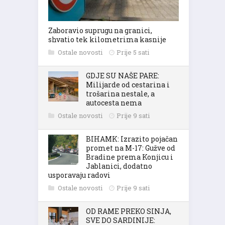
Zaboravio suprugu na granici,
shvatio tek kilometrima kasnije
Ostale novosti
Prije 5 sati
GDJE SU NAŠE PARE:
Milijarde od cestarina i
trošarina nestale, a
autocesta nema
Ostale novosti
Prije 9 sati
BIHAMK: Izrazito pojačan
promet na M-17: Gužve od
Bradine prema Konjicu i
Jablanici, dodatno
usporavaju radovi
Ostale novosti
Prije 9 sati
OD RAME PREKO SINJA,
SVE DO SARDINIJE: