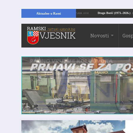
 Kopajući temelje kuće, pronašao vrijedne arheološke ostatke
Drago Borić (1
Aktualno u Rami
24.07.2026. 13:51
Novosti
Gosp