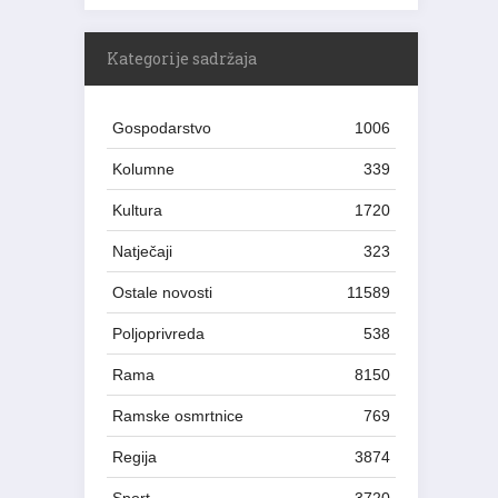
Kategorije sadržaja
Gospodarstvo
1006
Kolumne
339
Kultura
1720
Natječaji
323
Ostale novosti
11589
Poljoprivreda
538
Rama
8150
Ramske osmrtnice
769
Regija
3874