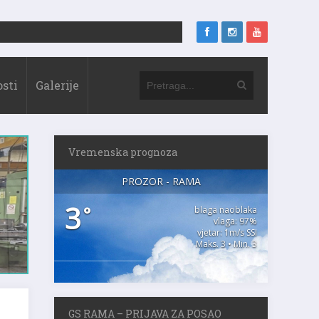
sti
Galerije
Vremenska prognoza
PROZOR - RAMA
3
°
blaga naoblaka
vlaga: 97%
vjetar: 1m/s SSI
Maks. 3 • Min. 3
GS RAMA – PRIJAVA ZA POSAO