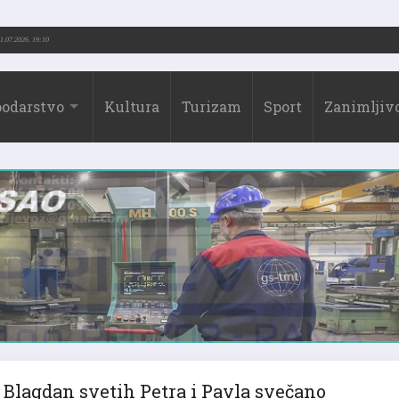
973.-2026.)
31.07.2026. 19:10
odarstvo
Kultura
Turizam
Sport
Zanimljivo
Blagdan svetih Petra i Pavla svečano