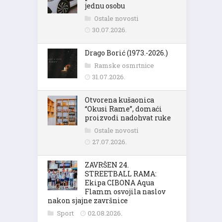
jednu osobu
Ostale novosti
30.07.2026.
Drago Borić (1973.-2026.)
Ramske osmrtnice
31.07.2026.
Otvorena kušaonica
“Okusi Rame”, domaći
proizvodi nadohvat ruke
Ostale novosti
27.07.2026.
ZAVRŠEN 24.
STREETBALL RAMA:
Ekipa CIBONA Aqua
Flamm osvojila naslov
nakon sjajne završnice
Sport
02.08.2026.