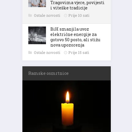
Tragovima vjere, povijesti
i viteške tradicije
Ostale novosti
Prije 10 sati
BiH smanjila uvoz
električne energije za
gotovo 50 posto, ali stižu
nova upozorenja
Ostale novosti
Prije 15 sati
Ramske osmrtnice