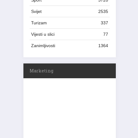
Sport
3720
Svijet
2535
Turizam
337
Vijesti u slici
77
Zanimljivosti
1364
Marketing