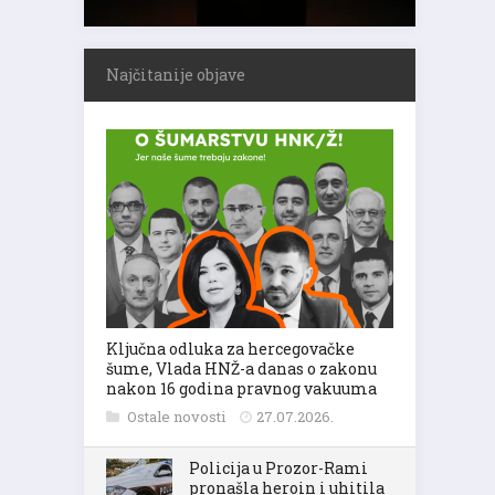
Najčitanije objave
Ključna odluka za hercegovačke
šume, Vlada HNŽ-a danas o zakonu
nakon 16 godina pravnog vakuuma
Ostale novosti
27.07.2026.
Policija u Prozor-Rami
pronašla heroin i uhitila