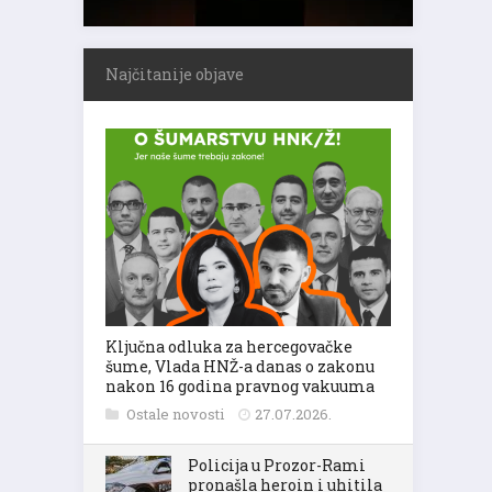
Najčitanije objave
Ključna odluka za hercegovačke
šume, Vlada HNŽ-a danas o zakonu
nakon 16 godina pravnog vakuuma
Ostale novosti
27.07.2026.
Policija u Prozor-Rami
pronašla heroin i uhitila