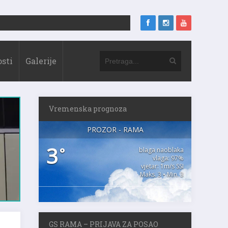
sti
Galerije
Vremenska prognoza
PROZOR - RAMA
3
°
blaga naoblaka
vlaga: 97%
vjetar: 1m/s SSI
Maks. 3 • Min. 3
GS RAMA – PRIJAVA ZA POSAO