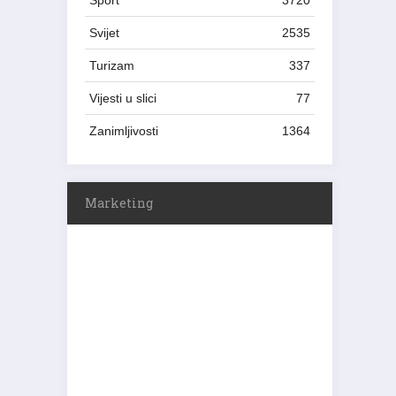
Sport
3720
Svijet
2535
Turizam
337
Vijesti u slici
77
Zanimljivosti
1364
Marketing