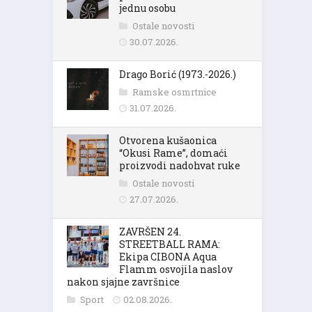
jednu osobu
Ostale novosti
30.07.2026.
Drago Borić (1973.-2026.)
Ramske osmrtnice
31.07.2026.
Otvorena kušaonica
“Okusi Rame”, domaći
proizvodi nadohvat ruke
Ostale novosti
27.07.2026.
ZAVRŠEN 24.
STREETBALL RAMA:
Ekipa CIBONA Aqua
Flamm osvojila naslov
nakon sjajne završnice
Sport
02.08.2026.