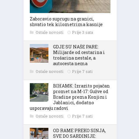
Zaboravio suprugu na granici,
shvatio tek kilometrima kasnije
Ostale novosti
Prije 3 sata
GDJE SU NAŠE PARE:
Milijarde od cestarina i
trošarina nestale, a
autocesta nema
Ostale novosti
Prije 7 sati
BIHAMK: Izrazito pojačan
promet na M-17: Gužve od
Bradine prema Konjicu i
Jablanici, dodatno
usporavaju radovi
Ostale novosti
Prije 7 sati
OD RAME PREKO SINJA,
SVE DO SARDINIJE: