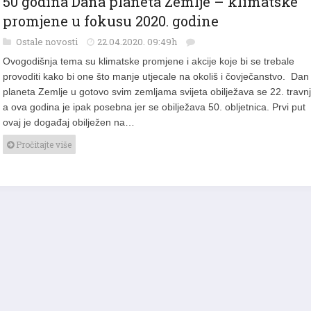
promjene u fokusu 2020. godine
Ostale novosti
22.04.2020. 09:49h
Ovogodišnja tema su klimatske promjene i akcije koje bi se trebale
provoditi kako bi one što manje utjecale na okoliš i čovječanstvo. Dan
planeta Zemlje u gotovo svim zemljama svijeta obilježava se 22. travnj
a ova godina je ipak posebna jer se obilježava 50. obljetnica. Prvi put
ovaj je događaj obilježen na…
Pročitajte više