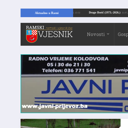
ajući temelje kuće, pronašao vrijedne arheološke ostatke
Drago Borić (1973.-
Aktualno u Rami
24.07.2026. 13:51
Novosti
Gosp