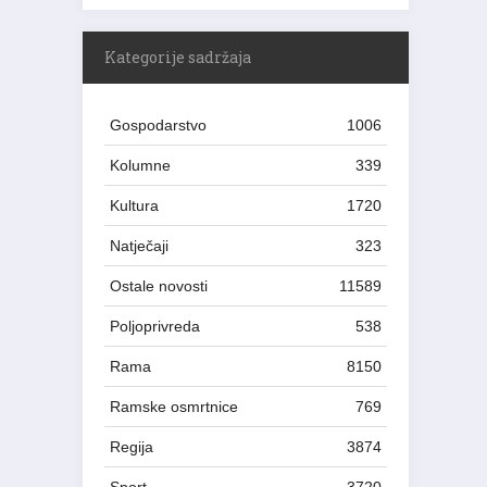
Kategorije sadržaja
Gospodarstvo
1006
Kolumne
339
Kultura
1720
Natječaji
323
Ostale novosti
11589
Poljoprivreda
538
Rama
8150
Ramske osmrtnice
769
Regija
3874