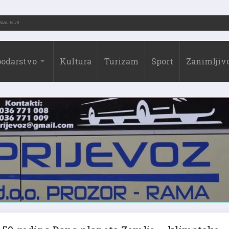
2026.)
31.07.2026. 19:10
odarstvo
Kultura
Turizam
Sport
Zanimljivo
50 godina Dana planeta Zemlje – klimatske