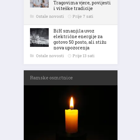
Tragovima vjere, povijesti
i viteške tradicije
Ostale novosti
Prije 7 sati
BiH smanjila uvoz
električne energije za
gotovo 50 posto, ali stižu
nova upozorenja
Ostale novosti
Prije 13 sati
Ramske osmrtnice