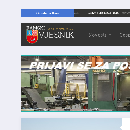
jući temelje kuće, pronašao vrijedne arheološke ostatke
Drago Borić (1973.-2
Aktualno u Rami
24.07.2026. 13:51
Novosti
Gosp