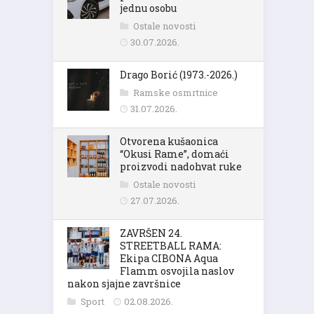
jednu osobu
Ostale novosti
30.07.2026.
Drago Borić (1973.-2026.)
Ramske osmrtnice
31.07.2026.
Otvorena kušaonica
“Okusi Rame”, domaći
proizvodi nadohvat ruke
Ostale novosti
27.07.2026.
ZAVRŠEN 24.
STREETBALL RAMA:
Ekipa CIBONA Aqua
Flamm osvojila naslov
nakon sjajne završnice
Sport
02.08.2026.