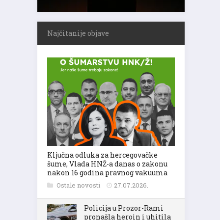
Najčitanije objave
Ključna odluka za hercegovačke
šume, Vlada HNŽ-a danas o zakonu
nakon 16 godina pravnog vakuuma
Ostale novosti
27.07.2026.
Policija u Prozor-Rami
pronašla heroin i uhitila