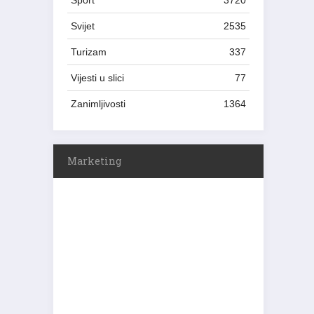
Sport
3720
Svijet
2535
Turizam
337
Vijesti u slici
77
Zanimljivosti
1364
Marketing