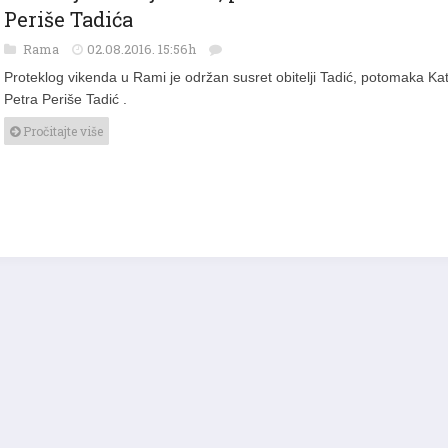
Druženje obitelji Tadić, potomaka Kate i Petra
Periše Tadića
Rama
02.08.2016. 15:56h
Proteklog vikenda u Rami je održan susret obitelji Tadić, potomaka Kat
Petra Periše Tadić .
Pročitajte više