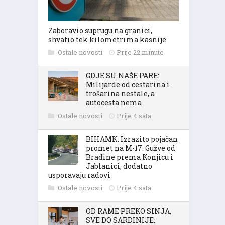
Zaboravio suprugu na granici,
shvatio tek kilometrima kasnije
Ostale novosti
Prije 22 minute
GDJE SU NAŠE PARE:
Milijarde od cestarina i
trošarina nestale, a
autocesta nema
Ostale novosti
Prije 4 sata
BIHAMK: Izrazito pojačan
promet na M-17: Gužve od
Bradine prema Konjicu i
Jablanici, dodatno
usporavaju radovi
Ostale novosti
Prije 4 sata
OD RAME PREKO SINJA,
SVE DO SARDINIJE: