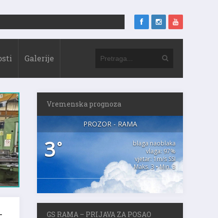
sti
Galerije
Vremenska prognoza
PROZOR - RAMA
3
°
blaga naoblaka
vlaga: 97%
vjetar: 1m/s SSI
Maks. 3 • Min. 3
GS RAMA – PRIJAVA ZA POSAO