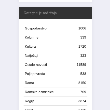
Kategorije sadržaja
Gospodarstvo
1006
Kolumne
339
Kultura
1720
Natječaji
323
Ostale novosti
11589
Poljoprivreda
538
Rama
8150
Ramske osmrtnice
769
Regija
3874