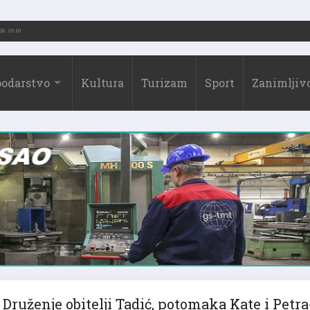
026.)
31.07.2026. 19:10
odarstvo
Kultura
Turizam
Sport
Zanimljivo