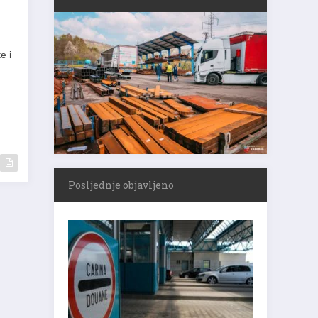
-
e i
Posljednje objavljeno