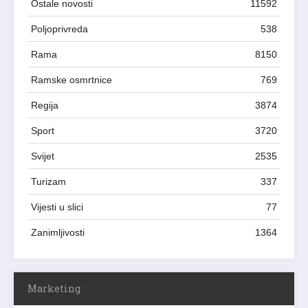
Ostale novosti
11592
Poljoprivreda
538
Rama
8150
Ramske osmrtnice
769
Regija
3874
Sport
3720
Svijet
2535
Turizam
337
Vijesti u slici
77
Zanimljivosti
1364
Marketing