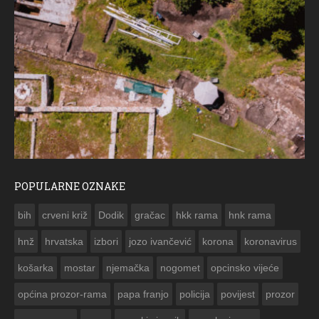
POPULARNE OZNAKE
ČE
bih
crveni križ
Dodik
gračac
hkk rama
hnk rama


hnž
hrvatska
izbori
jozo ivančević
korona
koronavirus
košarka
mostar
njemačka
nogomet
opcinsko vijeće
općina prozor-rama
papa franjo
policija
povijest
prozor