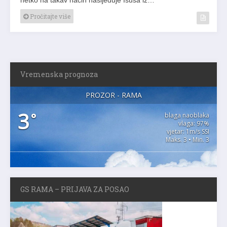
Pročitajte više
Vremenska prognoza
PROZOR - RAMA
3
°
blaga naoblaka
vlaga: 97%
vjetar: 1m/s SSI
Maks. 3 • Min. 3
GS RAMA – PRIJAVA ZA POSAO