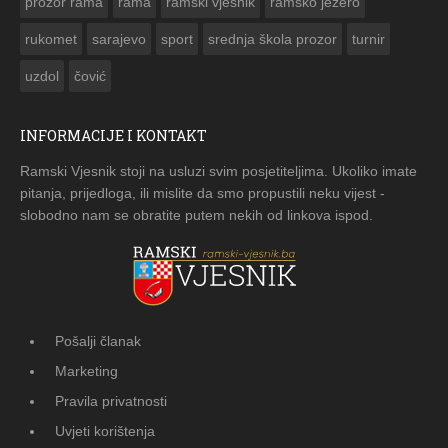
prozor rama
rama
ramski vjesnik
ramsko jezero
rukomet
sarajevo
sport
srednja škola prozor
turnir
uzdol
čović
INFORMACIJE I KONTAKT
Ramski Vjesnik stoji na usluzi svim posjetiteljima. Ukoliko imate
pitanja, prijedloga, ili mislite da smo propustili neku vijest -
slobodno nam se obratite putem nekih od linkova ispod.
Pošalji članak
Marketing
Pravila privatnosti
Uvjeti korištenja