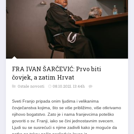
FRA IVAN ŠARČEVIĆ: Prvo biti
čovjek, a zatim Hrvat
Ostale novosti
08.10.2021. 13:44h
Sveti Franjo pripada onim ljudima i velikanima
čovječanstva kojima, što se više približimo, više otkrivamo
njihovo bogatstvo. Zato je i nama franjevcima poteško
govoriti o sv. Franji, iako se čini jednostavnim svecem.
Ljudi su se susrećući s njime zadivili kako je moguće da
netko na takav način nasljeduje Isusa iz…