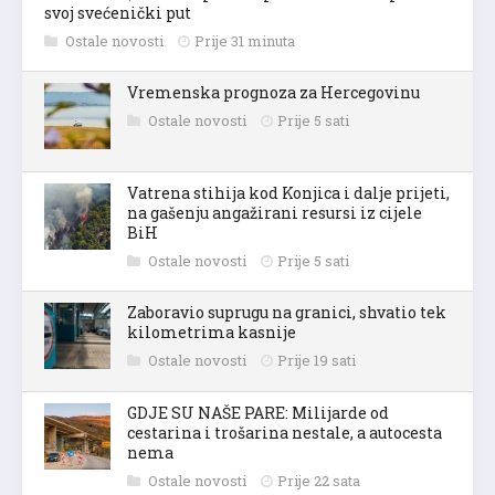
svoj svećenički put
Ostale novosti
Prije 31 minuta
Vremenska prognoza za Hercegovinu
Ostale novosti
Prije 5 sati
Vatrena stihija kod Konjica i dalje prijeti,
na gašenju angažirani resursi iz cijele
BiH
Ostale novosti
Prije 5 sati
Zaboravio suprugu na granici, shvatio tek
kilometrima kasnije
Ostale novosti
Prije 19 sati
GDJE SU NAŠE PARE: Milijarde od
cestarina i trošarina nestale, a autocesta
nema
Ostale novosti
Prije 22 sata