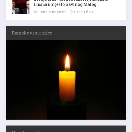
Lučića umjesto Savinog Malog
Ostale novosti
Prije 1 dan
Ramske osmrtnice