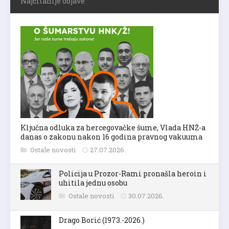
Najčitanije objave
Ključna odluka za hercegovačke šume, Vlada HNŽ-a
danas o zakonu nakon 16 godina pravnog vakuuma
Ostale novosti
27.07.2026.
Policija u Prozor-Rami pronašla heroin i
uhitila jednu osobu
Ostale novosti
30.07.2026.
Drago Borić (1973.-2026.)