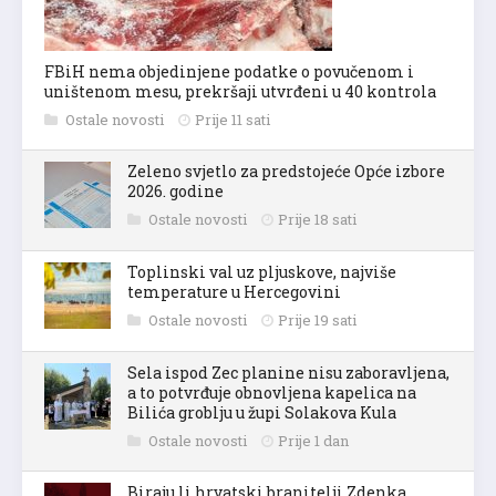
FBiH nema objedinjene podatke o povučenom i
uništenom mesu, prekršaji utvrđeni u 40 kontrola
Ostale novosti
Prije 11 sati
Zeleno svjetlo za predstojeće Opće izbore
2026. godine
Ostale novosti
Prije 18 sati
Toplinski val uz pljuskove, najviše
temperature u Hercegovini
Ostale novosti
Prije 19 sati
Sela ispod Zec planine nisu zaboravljena,
a to potvrđuje obnovljena kapelica na
Bilića groblju u župi Solakova Kula
Ostale novosti
Prije 1 dan
Biraju li hrvatski branitelji Zdenka