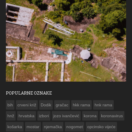
POPULARNE OZNAKE
ČE
bih
crveni križ
Dodik
gračac
hkk rama
hnk rama


hnž
hrvatska
izbori
jozo ivančević
korona
koronavirus
košarka
mostar
njemačka
nogomet
opcinsko vijeće