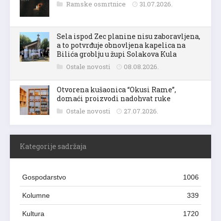
Ramske osmrtnice
31.07.2026.
Sela ispod Zec planine nisu zaboravljena,
a to potvrđuje obnovljena kapelica na
Bilića groblju u župi Solakova Kula
Ostale novosti
08.08.2026.
Otvorena kušaonica “Okusi Rame”,
domaći proizvodi nadohvat ruke
Ostale novosti
27.07.2026.
Kategorije sadržaja
Gospodarstvo
1006
Kolumne
339
Kultura
1720