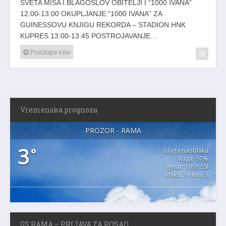
SVETA MISA I BLAGOSLOV OBITELJI I “1000 IVANA”
12:00-13:00 OKUPLJANJE “1000 IVANA” ZA
GUINESSOVU KNJIGU REKORDA – STADION HNK
KUPRES 13:00-13:45 POSTROJAVANJE…
Pročitajte više
Vremenska prognoza
PROZOR - RAMA
3
°
blaga naoblaka
vlaga: 97%
vjetar: 1m/s SSI
Maks. 3 • Min. 3
GS RAMA – PRIJAVA ZA POSAO