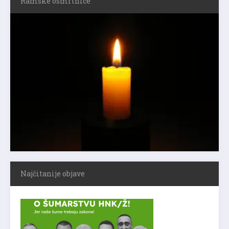
Ramske osmrtnice
Najčitanije objave