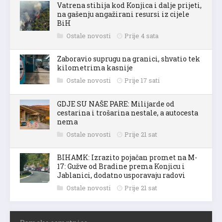
Vatrena stihija kod Konjica i dalje prijeti,
na gašenju angažirani resursi iz cijele
BiH
Ostale novosti
Prije 4 sata
Zaboravio suprugu na granici, shvatio tek
kilometrima kasnije
Ostale novosti
Prije 17 sati
GDJE SU NAŠE PARE: Milijarde od
cestarina i trošarina nestale, a autocesta
nema
Ostale novosti
Prije 21 sat
BIHAMK: Izrazito pojačan promet na M-
17: Gužve od Bradine prema Konjicu i
Jablanici, dodatno usporavaju radovi
Ostale novosti
Prije 21 sat