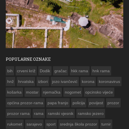
POPULARNE OZNAKE
ČE
bih
crveni križ
Dodik
gračac
hkk rama
hnk rama


hnž
hrvatska
izbori
jozo ivančević
korona
koronavirus
košarka
mostar
njemačka
nogomet
opcinsko vijeće
općina prozor-rama
papa franjo
policija
povijest
prozor
prozor rama
rama
ramski vjesnik
ramsko jezero
rukomet
sarajevo
sport
srednja škola prozor
turnir