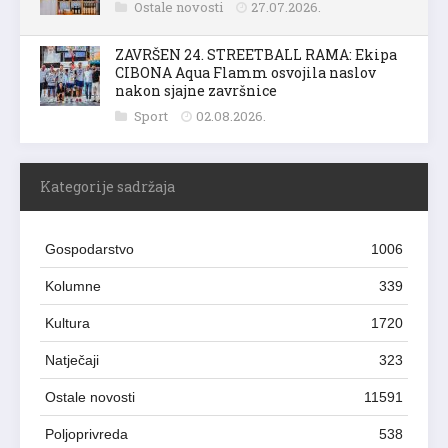
Ostale novosti
27.07.2026.
ZAVRŠEN 24. STREETBALL RAMA: Ekipa
CIBONA Aqua Flamm osvojila naslov
nakon sjajne završnice
Sport
02.08.2026.
Kategorije sadržaja
Gospodarstvo
1006
Kolumne
339
Kultura
1720
Natječaji
323
Ostale novosti
11591
Poljoprivreda
538