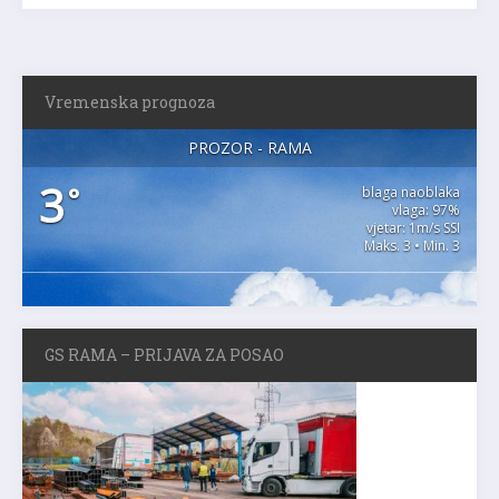
Vremenska prognoza
PROZOR - RAMA
3
°
blaga naoblaka
vlaga: 97%
vjetar: 1m/s SSI
Maks. 3 • Min. 3
GS RAMA – PRIJAVA ZA POSAO