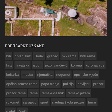
POPULARNE OZNAKE
ČE
bih
crveni križ
Dodik
gračac
hkk rama
hnk rama


hnž
hrvatska
izbori
jozo ivančević
korona
koronavirus
košarka
mostar
njemačka
nogomet
opcinsko vijeće
općina prozor-rama
papa franjo
policija
povijest
prozor
prozor rama
rama
ramski vjesnik
ramsko jezero
rukomet
sarajevo
sport
srednja škola prozor
turnir
uzdol
čović