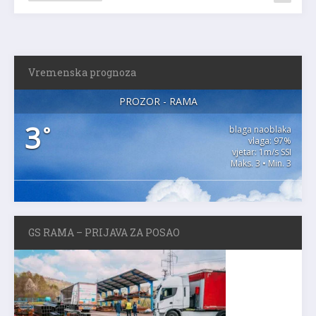
Vremenska prognoza
PROZOR - RAMA
3
°
blaga naoblaka
vlaga: 97%
vjetar: 1m/s SSI
Maks. 3 • Min. 3
GS RAMA – PRIJAVA ZA POSAO