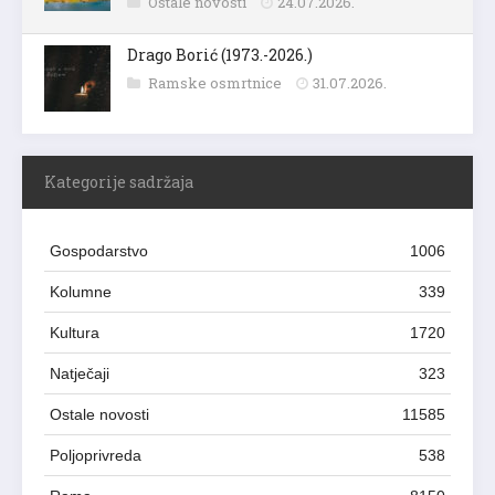
Ostale novosti
24.07.2026.
Drago Borić (1973.-2026.)
Ramske osmrtnice
31.07.2026.
Kategorije sadržaja
Gospodarstvo
1006
Kolumne
339
Kultura
1720
Natječaji
323
Ostale novosti
11585
Poljoprivreda
538