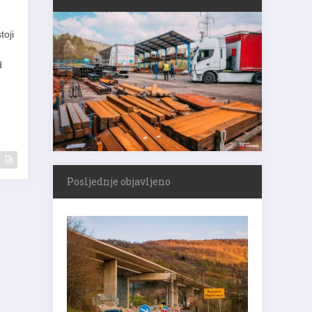
toji
d
Posljednje objavljeno