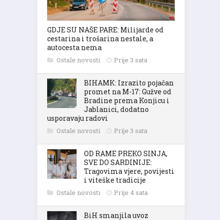
GDJE SU NAŠE PARE: Milijarde od
cestarina i trošarina nestale, a
autocesta nema
Ostale novosti
Prije 3 sata
BIHAMK: Izrazito pojačan
promet na M-17: Gužve od
Bradine prema Konjicu i
Jablanici, dodatno
usporavaju radovi
Ostale novosti
Prije 3 sata
OD RAME PREKO SINJA,
SVE DO SARDINIJE:
Tragovima vjere, povijesti
i viteške tradicije
Ostale novosti
Prije 4 sata
BiH smanjila uvoz