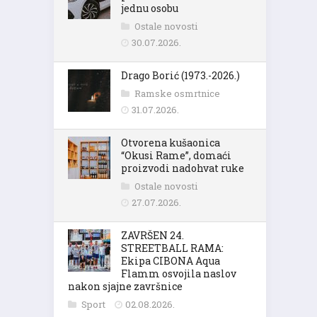
jednu osobu
Ostale novosti
30.07.2026.
Drago Borić (1973.-2026.)
Ramske osmrtnice
31.07.2026.
Otvorena kušaonica
“Okusi Rame”, domaći
proizvodi nadohvat ruke
Ostale novosti
27.07.2026.
ZAVRŠEN 24.
STREETBALL RAMA:
Ekipa CIBONA Aqua
Flamm osvojila naslov
nakon sjajne završnice
Sport
02.08.2026.