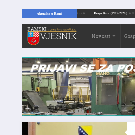
ajući temelje kuće, pronašao vrijedne arheološke ostatke
Drago Borić (1973.
Aktualno u Rami
24.07.2026. 13:51
Novosti
Gosp