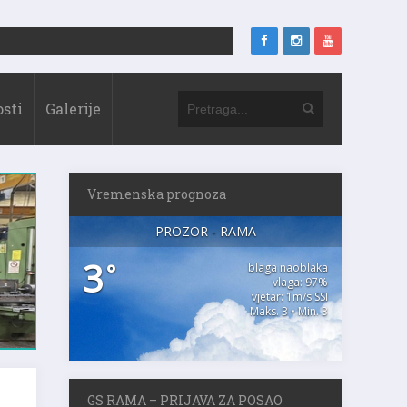
sti
Galerije
Vremenska prognoza
PROZOR - RAMA
3
°
blaga naoblaka
vlaga: 97%
vjetar: 1m/s SSI
Maks. 3 • Min. 3
GS RAMA – PRIJAVA ZA POSAO