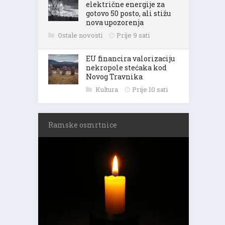
električne energije za
gotovo 50 posto, ali stižu
nova upozorenja
Ostale novosti
Prije 9 sati
EU financira valorizaciju
nekropole stećaka kod
Novog Travnika
Kultura
Prije 10 sati
Ramske osmrtnice