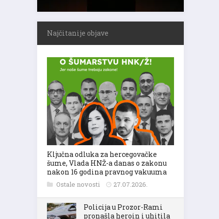
Najčitanije objave
Ključna odluka za hercegovačke
šume, Vlada HNŽ-a danas o zakonu
nakon 16 godina pravnog vakuuma
Ostale novosti
27.07.2026.
Policija u Prozor-Rami
pronašla heroin i uhitila