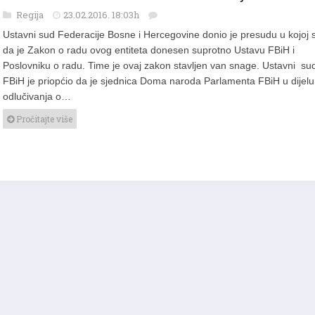
Ustavni sud F BiH: Zakon o radu nije ustavan
Regija
23.02.2016. 18:03h
Ustavni sud Federacije Bosne i Hercegovine donio je presudu u kojoj s
da je Zakon o radu ovog entiteta donesen suprotno Ustavu FBiH i
Poslovniku o radu. Time je ovaj zakon stavljen van snage. Ustavni su
FBiH je priopćio da je sjednica Doma naroda Parlamenta FBiH u dijelu
odlučivanja o…
Pročitajte više