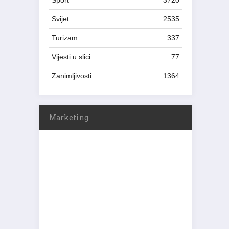
Sport
3720
Svijet
2535
Turizam
337
Vijesti u slici
77
Zanimljivosti
1364
Marketing