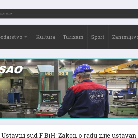
-2026.)
31.07.2026. 19:10
odarstvo
Kultura
Turizam
Sport
Zanimljivo