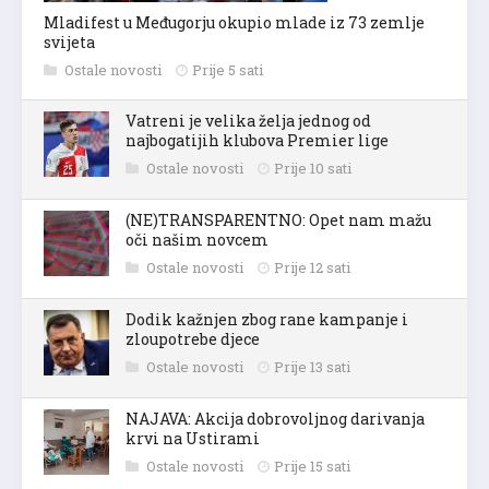
Mladifest u Međugorju okupio mlade iz 73 zemlje
svijeta
Ostale novosti
Prije 5 sati
Vatreni je velika želja jednog od
najbogatijih klubova Premier lige
Ostale novosti
Prije 10 sati
(NE)TRANSPARENTNO: Opet nam mažu
oči našim novcem
Ostale novosti
Prije 12 sati
Dodik kažnjen zbog rane kampanje i
zloupotrebe djece
Ostale novosti
Prije 13 sati
NAJAVA: Akcija dobrovoljnog darivanja
krvi na Ustirami
Ostale novosti
Prije 15 sati