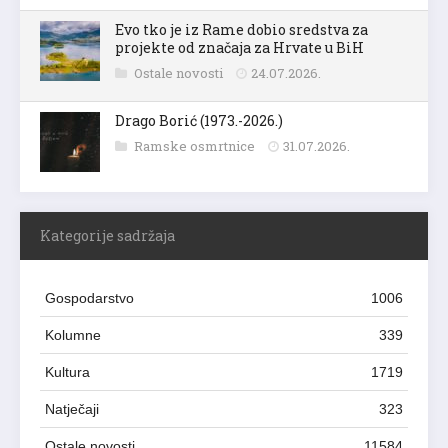
Evo tko je iz Rame dobio sredstva za
projekte od značaja za Hrvate u BiH
Ostale novosti
24.07.2026.
Drago Borić (1973.-2026.)
Ramske osmrtnice
31.07.2026.
Kategorije sadržaja
Gospodarstvo
1006
Kolumne
339
Kultura
1719
Natječaji
323
Ostale novosti
11584