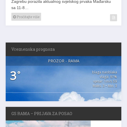
Zagrebu porazila aktualnog svjetskog prvaka Mađarsku
sa 11-8…
Pročitajte više
Vremenska prognoza
PROZOR - RAMA
3
°
blaga naoblaka
vlaga: 97%
vjetar: 1m/s SSI
Maks. 3 • Min. 3
GS RAMA – PRIJAVA ZA POSAO