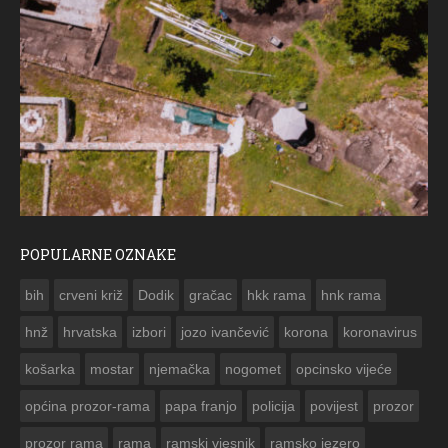
POPULARNE OZNAKE
ČESTIT
bih
crveni križ
Dodik
gračac
hkk rama
hnk rama


hnž
hrvatska
izbori
jozo ivančević
korona
koronavirus
košarka
mostar
njemačka
nogomet
opcinsko vijeće
općina prozor-rama
papa franjo
policija
povijest
prozor
prozor rama
rama
ramski vjesnik
ramsko jezero