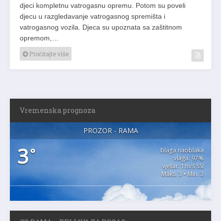
djeci kompletnu vatrogasnu opremu. Potom su poveli
djecu u razgledavanje vatrogasnog spremišta i
vatrogasnog vozila. Djeca su upoznata sa zaštitnom
opremom,…
Pročitajte više
Vremenska prognoza
PROZOR - RAMA
3
°
blaga naoblaka
vlaga: 97%
vjetar: 1m/s SSI
Maks. 3 • Min. 3