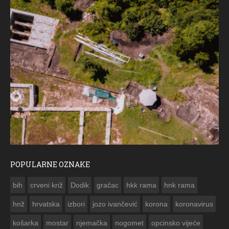
POPULARNE OZNAKE
ČESTIT
bih
crveni križ
Dodik
gračac
hkk rama
hnk rama


hnž
hrvatska
izbori
jozo ivančević
korona
koronavirus
košarka
mostar
njemačka
nogomet
opcinsko vijeće