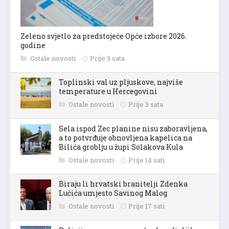
Zeleno svjetlo za predstojeće Opće izbore 2026.
godine
Ostale novosti
Prije 3 sata
Toplinski val uz pljuskove, najviše
temperature u Hercegovini
Ostale novosti
Prije 3 sata
Sela ispod Zec planine nisu zaboravljena,
a to potvrđuje obnovljena kapelica na
Bilića groblju u župi Solakova Kula
Ostale novosti
Prije 14 sati
Biraju li hrvatski branitelji Zdenka
Lučića umjesto Savinog Malog
Ostale novosti
Prije 17 sati