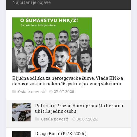
Najčitanije objave
Ključna odluka za hercegovačke šume, Vlada HNŽ-a
danas o zakonu nakon 16 godina pravnog vakuuma
Ostale novosti
27.07.2026.
Policija u Prozor-Rami pronašla heroin i
uhitila jednu osobu
Ostale novosti
30.07.2026.
Drago Borić (1973.-2026.)