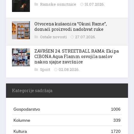
Ramske osmrtnice
31.07.2026.
Otvorena kušaonica “Okusi Rame”,
domaći proizvodi nadohvat ruke
Ostale novosti
27.07.2026.
ZAVRŠEN 24. STREETBALL RAMA: Ekipa
CIBONA Aqua Flamm osvojila naslov
nakon sjajne završnice
Sport
02.08.2026.
Kategorije sadržaja
Gospodarstvo
1006
Kolumne
339
Kultura
1720