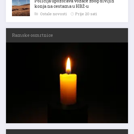
Policija upozorava vozače zbog divljih
konja na cestama u HBŽ-u
Ostale novosti
Prije 20 sati
Ramske osmrtnice