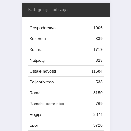
Kategorije sadržaja
Gospodarstvo
1006
Kolumne
339
Kultura
1719
Natječaji
323
Ostale novosti
11584
Poljoprivreda
538
Rama
8150
Ramske osmrtnice
769
Regija
3874
Sport
3720