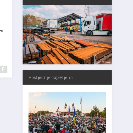
o
o i
Posljednje objavljeno