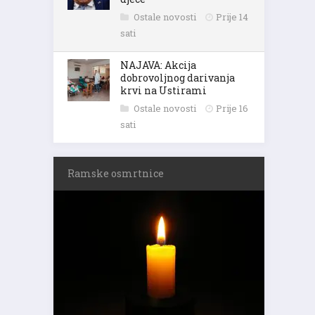
Ostale novosti
Prije 14
sati
NAJAVA: Akcija
dobrovoljnog darivanja
krvi na Ustirami
Ostale novosti
Prije 16
sati
Ramske osmrtnice