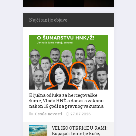
Najčitanije objave
Ključna odluka za hercegovačke
šume, Vlada HNŽ-a danas o zakonu
nakon 16 godina pravnog vakuuma
Ostale novosti
27.07.2026.
VELIKO OTKRIĆE U RAMI:
Kopajući temelje kuće,