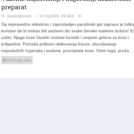
preparat
Zanimljivosti
07.02.2016. 09:46h
Taj nepravedno etiketiran i zapostavljen parafinski gel zapravo je tolik
koristan da bi trebao biti sastavni dio svake ženske toaletne torbice! Ev
zašto: Njega kose Vazelin možete koristiti i umjesto gelova za kosu i
brilijantina. Pomaže prilikom oblikovanja frizure, obuzdavanja
neposlušnih čuperaka i isušene, procvjetale kose. Osim toga, pruža…
Pročitajte više