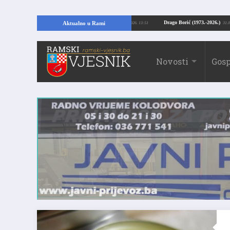
opajući temelje kuće, pronašao vrijedne arheološke ostatke
Drago Borić (1973
Aktualno u Rami
24.07.2026. 13:51
Novosti
Gosp