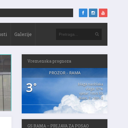
sti
Galerije
Vremenska prognoza
PROZOR - RAMA
3
°
blaga naoblaka
vlaga: 97%
vjetar: 1m/s SSI
Maks. 3 • Min. 3
GS RAMA – PRIJAVA ZA POSAO