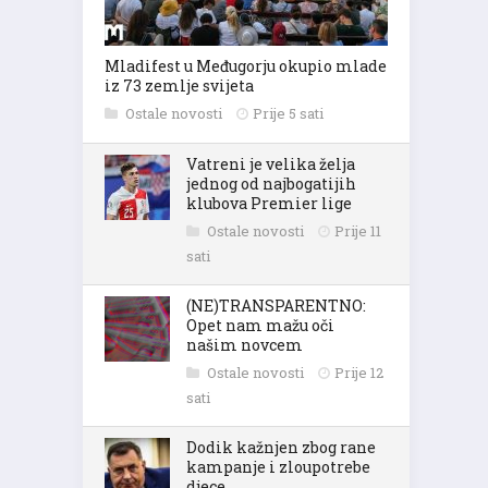
Mladifest u Međugorju okupio mlade
iz 73 zemlje svijeta
Ostale novosti
Prije 5 sati
Vatreni je velika želja
jednog od najbogatijih
klubova Premier lige
Ostale novosti
Prije 11
sati
(NE)TRANSPARENTNO:
Opet nam mažu oči
našim novcem
Ostale novosti
Prije 12
sati
Dodik kažnjen zbog rane
kampanje i zloupotrebe
djece