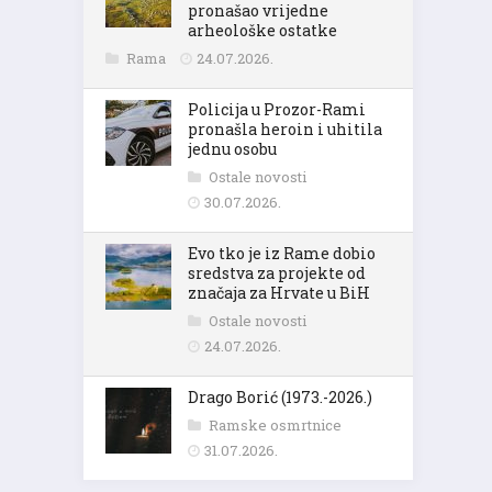
pronašao vrijedne
arheološke ostatke
Rama
24.07.2026.
Policija u Prozor-Rami
pronašla heroin i uhitila
jednu osobu
Ostale novosti
30.07.2026.
Evo tko je iz Rame dobio
sredstva za projekte od
značaja za Hrvate u BiH
Ostale novosti
24.07.2026.
Drago Borić (1973.-2026.)
Ramske osmrtnice
31.07.2026.