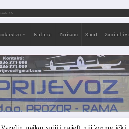
.-2026.)
31.07.2026. 19:10
odarstvo
Kultura
Turizam
Sport
Zanimljivo
Vazelin: najkorisniji i najjeftiniji kozmetički