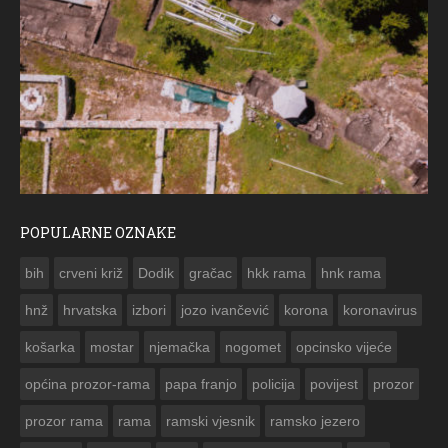
POPULARNE OZNAKE
ČE
bih
crveni križ
Dodik
gračac
hkk rama
hnk rama


hnž
hrvatska
izbori
jozo ivančević
korona
koronavirus
košarka
mostar
njemačka
nogomet
opcinsko vijeće
općina prozor-rama
papa franjo
policija
povijest
prozor
prozor rama
rama
ramski vjesnik
ramsko jezero