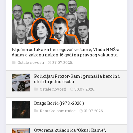
Ključna odluka za hercegovačke šume, Vlada HNŽ-a
danas o zakonu nakon 16 godina pravnog vakuuma
Ostale novosti
27.07.2026.
Policija u Prozor-Rami pronašla heroin i
uhitila jednu osobu
Ostale novosti
30.07.2026.
Drago Borić (1973.-2026.)
Ramske osmrtnice
31.07.2026.
Otvorena kušaonica “Okusi Rame”,