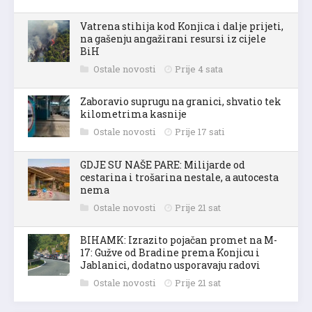
Vatrena stihija kod Konjica i dalje prijeti,
na gašenju angažirani resursi iz cijele
BiH
Ostale novosti
Prije 4 sata
Zaboravio suprugu na granici, shvatio tek
kilometrima kasnije
Ostale novosti
Prije 17 sati
GDJE SU NAŠE PARE: Milijarde od
cestarina i trošarina nestale, a autocesta
nema
Ostale novosti
Prije 21 sat
BIHAMK: Izrazito pojačan promet na M-
17: Gužve od Bradine prema Konjicu i
Jablanici, dodatno usporavaju radovi
Ostale novosti
Prije 21 sat