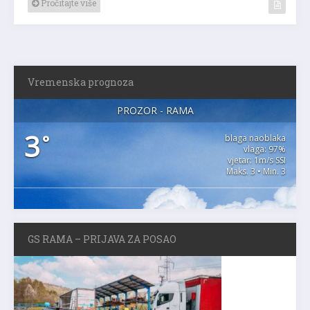
Pročitajte više
Vremenska prognoza
PROZOR - RAMA
3
°
blaga naoblaka
vlaga: 97%
vjetar: 1m/s SSI
Maks. 3 • Min. 3
GS RAMA – PRIJAVA ZA POSAO