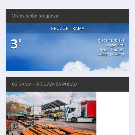
Vremenska prognoza
PROZOR - RAMA
3
°
blaga naoblaka
vlaga: 97%
vjetar: 1m/s SSI
Maks. 3 • Min. 3
GS RAMA – PRIJAVA ZA POSAO