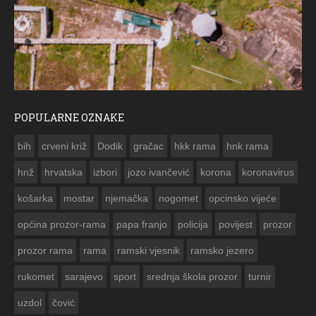
POPULARNE OZNAKE
ČEST
bih
crveni križ
Dodik
gračac
hkk rama
hnk rama


hnž
hrvatska
izbori
jozo ivančević
korona
koronavirus
košarka
mostar
njemačka
nogomet
opcinsko vijeće
općina prozor-rama
papa franjo
policija
povijest
prozor
prozor rama
rama
ramski vjesnik
ramsko jezero
rukomet
sarajevo
sport
srednja škola prozor
turnir
uzdol
čović