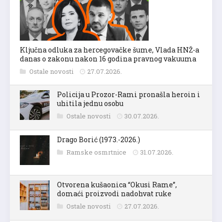
Ključna odluka za hercegovačke šume, Vlada HNŽ-a
danas o zakonu nakon 16 godina pravnog vakuuma
Ostale novosti
27.07.2026.
Policija u Prozor-Rami pronašla heroin i
uhitila jednu osobu
Ostale novosti
30.07.2026.
Drago Borić (1973.-2026.)
Ramske osmrtnice
31.07.2026.
Otvorena kušaonica “Okusi Rame”,
domaći proizvodi nadohvat ruke
Ostale novosti
27.07.2026.