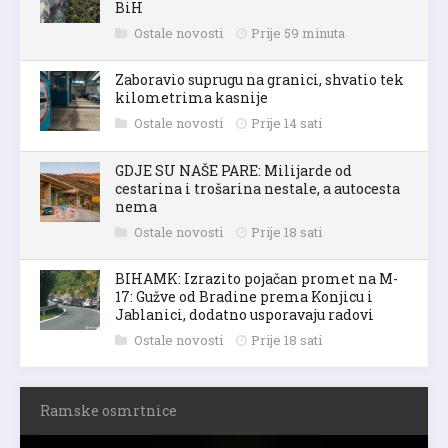
BiH
Ostale novosti
Prije 59 minuta
Zaboravio suprugu na granici, shvatio tek
kilometrima kasnije
Ostale novosti
Prije 14 sati
GDJE SU NAŠE PARE: Milijarde od
cestarina i trošarina nestale, a autocesta
nema
Ostale novosti
Prije 18 sati
BIHAMK: Izrazito pojačan promet na M-
17: Gužve od Bradine prema Konjicu i
Jablanici, dodatno usporavaju radovi
Ostale novosti
Prije 18 sati
Ramske osmrtnice