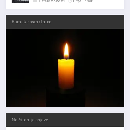
Ostale novosti
Prije 17 sati
Ramske osmrtnice
Najčitanije objave