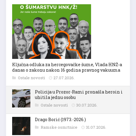
Ključna odluka za hercegovačke šume, Vlada HNŽ-a
danas o zakonu nakon 16 godina pravnog vakuuma
Ostale novosti
27.07.2026.
Policija u Prozor-Rami pronašla heroin i
uhitila jednu osobu
Ostale novosti
30.07.2026.
Drago Borić (1973.-2026.)
Ramske osmrtnice
31.07.2026.