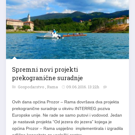
Spremni novi projekti
prekogranične suradnje
Gospodarstvo
,
Rama
09.06.2016. 13:22h
Ovih dana općina Prozor – Rama dovršava dva projekta
prekogranične suradnje u okviru INTERREG poziva
Europske unije. Ne rade se samo putovi i vodovod. Jedan
je nastavak projekta “Od jezera do jezera” kojega je
općina Prozor – Rama uspješno implementirala i izgradila
odlične kapacitete za veslački centar.