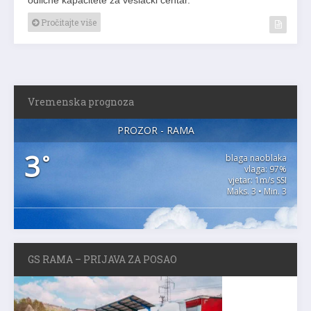
Pročitajte više
Vremenska prognoza
PROZOR - RAMA
3
°
blaga naoblaka
vlaga: 97%
vjetar: 1m/s SSI
Maks. 3 • Min. 3
GS RAMA – PRIJAVA ZA POSAO