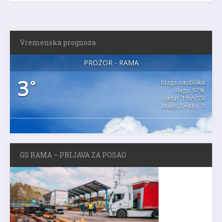
Vremenska prognoza
PROZOR - RAMA
3
°
blaga naoblaka
vlaga: 97%
vjetar: 1m/s SSI
Maks. 3 • Min. 3
GS RAMA – PRIJAVA ZA POSAO