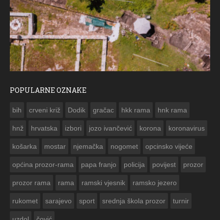
POPULARNE OZNAKE
ČE
bih
crveni križ
Dodik
gračac
hkk rama
hnk rama


hnž
hrvatska
izbori
jozo ivančević
korona
koronavirus
košarka
mostar
njemačka
nogomet
opcinsko vijeće
općina prozor-rama
papa franjo
policija
povijest
prozor
prozor rama
rama
ramski vjesnik
ramsko jezero
rukomet
sarajevo
sport
srednja škola prozor
turnir
uzdol
čović