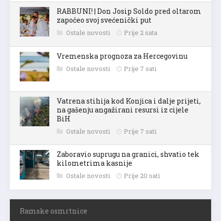
RABBUNI! | Don Josip Soldo pred oltarom
započeo svoj svećenički put
Ostale novosti
Prije 2 sata
Vremenska prognoza za Hercegovinu
Ostale novosti
Prije 7 sati
Vatrena stihija kod Konjica i dalje prijeti,
na gašenju angažirani resursi iz cijele
BiH
Ostale novosti
Prije 7 sati
Zaboravio suprugu na granici, shvatio tek
kilometrima kasnije
Ostale novosti
Prije 20 sati
Ramske osmrtnice