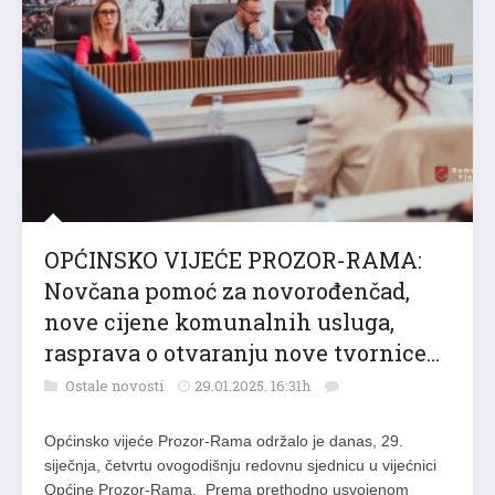
OPĆINSKO VIJEĆE PROZOR-RAMA:
Novčana pomoć za novorođenčad,
nove cijene komunalnih usluga,
rasprava o otvaranju nove tvornice…
Ostale novosti
29.01.2025. 16:31h
Općinsko vijeće Prozor-Rama održalo je danas, 29.
siječnja, četvrtu ovogodišnju redovnu sjednicu u vijećnici
Općine Prozor-Rama. Prema prethodno usvojenom