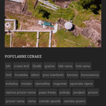
POPULARNE OZNAKE
ČESTITKA RAMSKOG VJESNIKA ZA USKRS 2023. GODINE
bih
crveni križ
Dodik
gračac
hkk rama
hnk rama


hnž
hrvatska
izbori
jozo ivančević
korona
koronavirus
košarka
mostar
njemačka
nogomet
opcinsko vijeće
općina prozor-rama
papa franjo
policija
povijest
prozor
prozor rama
rama
ramski vjesnik
ramsko jezero