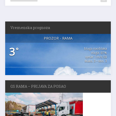
Vremenska prognoza
PROZOR - RAMA
3
°
blaga naoblaka
vlaga: 97%
vjetar: 1m/s SSI
Maks. 3 • Min. 3
GS RAMA – PRIJAVA ZA POSAO