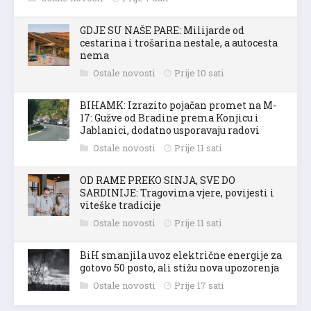
GDJE SU NAŠE PARE: Milijarde od
cestarina i trošarina nestale, a autocesta
nema
Ostale novosti
Prije 10 sati
BIHAMK: Izrazito pojačan promet na M-
17: Gužve od Bradine prema Konjicu i
Jablanici, dodatno usporavaju radovi
Ostale novosti
Prije 11 sati
OD RAME PREKO SINJA, SVE DO
SARDINIJE: Tragovima vjere, povijesti i
viteške tradicije
Ostale novosti
Prije 11 sati
BiH smanjila uvoz električne energije za
gotovo 50 posto, ali stižu nova upozorenja
Ostale novosti
Prije 17 sati