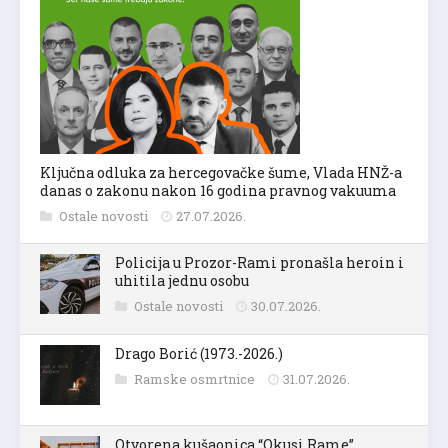
Ključna odluka za hercegovačke šume, Vlada HNŽ-a
danas o zakonu nakon 16 godina pravnog vakuuma
Ostale novosti
27.07.2026.
Policija u Prozor-Rami pronašla heroin i
uhitila jednu osobu
Ostale novosti
30.07.2026.
Drago Borić (1973.-2026.)
Ramske osmrtnice
31.07.2026.
Otvorena kušaonica “Okusi Rame”,