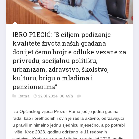
IBRO PLECIĆ: “S ciljem podizanje
kvalitete života naših građana
donijet ćemo brojne odluke vezane za
privredu, socijalnu politiku,
urbanizam, zdravstvo, školstvo,
kulturu, brigu o mladima i
penzionerima”
Rama
22.01.2024. 08:49h
Iza Općinskog vijeća Prozor-Rama još je jedna godina
rada, kao i prethodnih i ovih je radila aktivno, održavajući
u pravili minimalno jednu sjednicu mjesečno, a po potrebi
i više. Kroz 2023. godinu održano je 11 redovnih
sjednica. Kratko se na rad vijeća u protekloj 2023. godini