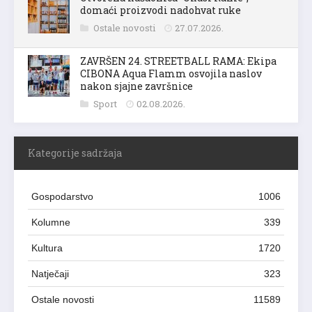
domaći proizvodi nadohvat ruke
Ostale novosti
27.07.2026.
ZAVRŠEN 24. STREETBALL RAMA: Ekipa
CIBONA Aqua Flamm osvojila naslov
nakon sjajne završnice
Sport
02.08.2026.
Kategorije sadržaja
Gospodarstvo
1006
Kolumne
339
Kultura
1720
Natječaji
323
Ostale novosti
11589