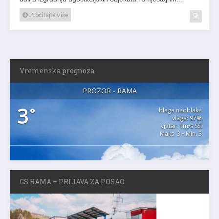
Pročitajte više
Vremenska prognoza
PROZOR - RAMA
3
°
blaga naoblaka
vlaga: 97%
vjetar: 1m/s SSI
Maks. 3 • Min. 3
GS RAMA – PRIJAVA ZA POSAO