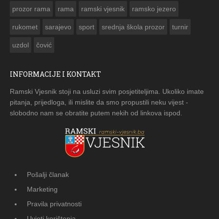
prozor rama
rama
ramski vjesnik
ramsko jezero
rukomet
sarajevo
sport
srednja škola prozor
turnir
uzdol
čović
INFORMACIJE I KONTAKT
Ramski Vjesnik stoji na usluzi svim posjetiteljima. Ukoliko imate
pitanja, prijedloga, ili mislite da smo propustili neku vijest -
slobodno nam se obratite putem nekih od linkova ispod.
Pošalji članak
Marketing
Pravila privatnosti
Uvjeti korištenja