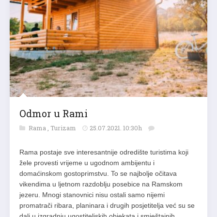
Odmor u Rami
Rama
,
Turizam
25.07.2021. 10:30h
Rama postaje sve interesantnije odredište turistima koji
žele provesti vrijeme u ugodnom ambijentu i
domaćinskom gostoprimstvu. To se najbolje očitava
vikendima u ljetnom razdoblju posebice na Ramskom
jezeru. Mnogi stanovnici nisu ostali samo nijemi
promatrači ribara, planinara i drugih posjetitelja već su se
dali u izgradnju ugostiteljskih objekata i smještajnih…