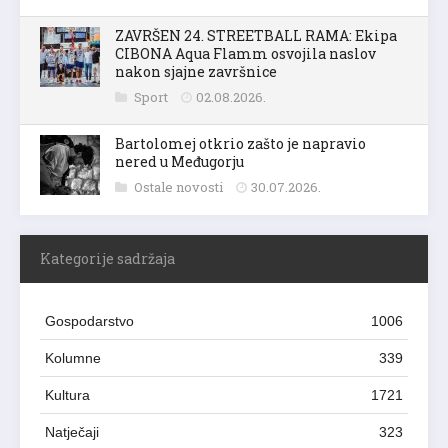
ZAVRŠEN 24. STREETBALL RAMA: Ekipa
CIBONA Aqua Flamm osvojila naslov
nakon sjajne završnice
Sport
02.08.2026.
Bartolomej otkrio zašto je napravio
nered u Međugorju
Ostale novosti
30.07.2026.
Kategorije sadržaja
Gospodarstvo
1006
Kolumne
339
Kultura
1721
Natječaji
323