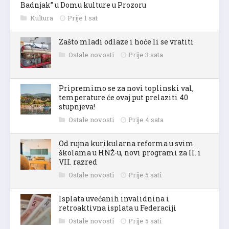
Badnjak” u Domu kulture u Prozoru
Kultura
Prije 1 sat
Zašto mladi odlaze i hoće li se vratiti
Ostale novosti
Prije 3 sata
Pripremimo se za novi toplinski val,
temperature će ovaj put prelaziti 40
stupnjeva!
Ostale novosti
Prije 4 sata
Od rujna kurikularna reforma u svim
školama u HNŽ-u, novi programi za II. i
VII. razred
Ostale novosti
Prije 5 sati
Isplata uvećanih invalidnina i
retroaktivna isplata u Federaciji
Ostale novosti
Prije 5 sati