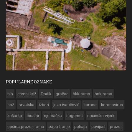
POPULARNE OZNAKE
ČE
bih
crveni križ
Dodik
gračac
hkk rama
hnk rama


hnž
hrvatska
izbori
jozo ivančević
korona
koronavirus
košarka
mostar
njemačka
nogomet
opcinsko vijeće
općina prozor-rama
papa franjo
policija
povijest
prozor