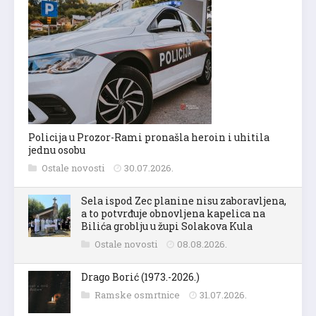
Policija u Prozor-Rami pronašla heroin i uhitila
jednu osobu
Ostale novosti
30.07.2026.
Sela ispod Zec planine nisu zaboravljena,
a to potvrđuje obnovljena kapelica na
Bilića groblju u župi Solakova Kula
Ostale novosti
08.08.2026.
Drago Borić (1973.-2026.)
Ramske osmrtnice
31.07.2026.