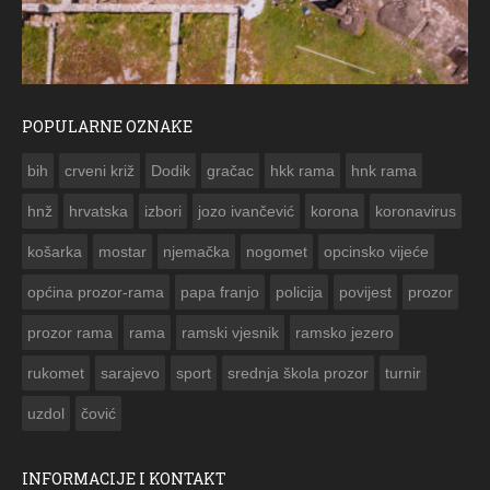
POPULARNE OZNAKE
ČESTITKA RAMSKOG VJESNIKA ZA US
bih
crveni križ
Dodik
gračac
hkk rama
hnk rama


hnž
hrvatska
izbori
jozo ivančević
korona
koronavirus
košarka
mostar
njemačka
nogomet
opcinsko vijeće
općina prozor-rama
papa franjo
policija
povijest
prozor
prozor rama
rama
ramski vjesnik
ramsko jezero
rukomet
sarajevo
sport
srednja škola prozor
turnir
uzdol
čović
INFORMACIJE I KONTAKT