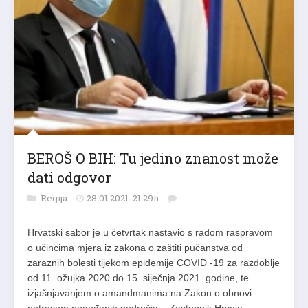
BEROŠ O BIH: Tu jedino znanost može
dati odgovor
Regija
28.01.2021. 21:29h
Hrvatski sabor je u četvrtak nastavio s radom raspravom
o učincima mjera iz zakona o zaštiti pučanstva od
zaraznih bolesti tijekom epidemije COVID -19 za razdoblje
od 11. ožujka 2020 do 15. siječnja 2021. godine, te
izjašnjavanjem o amandmanima na Zakon o obnovi
potresom pogođenih područja. Zastupnik Hrvoje