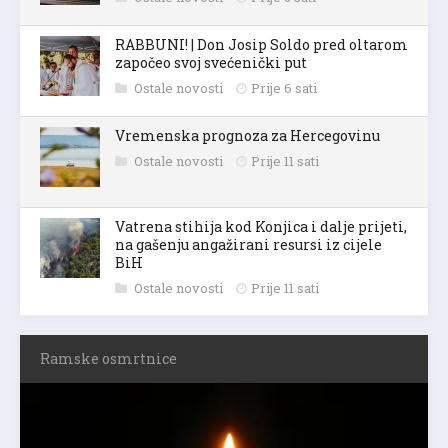
RABBUNI! | Don Josip Soldo pred oltarom
započeo svoj svećenički put
Ostale novosti
Prije 6 sati
Vremenska prognoza za Hercegovinu
Ostale novosti
Prije 11 sati
Vatrena stihija kod Konjica i dalje prijeti,
na gašenju angažirani resursi iz cijele
BiH
Ostale novosti
Prije 11 sati
Ramske osmrtnice