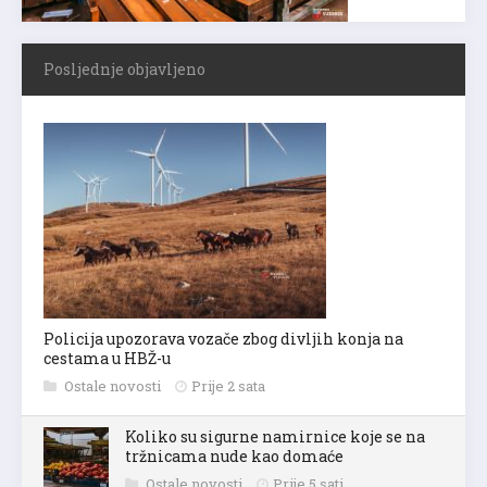
Posljednje objavljeno
Policija upozorava vozače zbog divljih konja na
cestama u HBŽ-u
Ostale novosti
Prije 2 sata
Koliko su sigurne namirnice koje se na
tržnicama nude kao domaće
Ostale novosti
Prije 5 sati