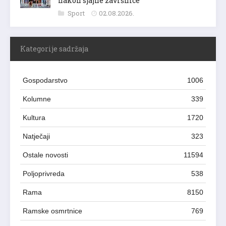
nakon sjajne završnice
Sport
02.08.2026.
Kategorije sadržaja
Gospodarstvo
1006
Kolumne
339
Kultura
1720
Natječaji
323
Ostale novosti
11594
Poljoprivreda
538
Rama
8150
Ramske osmrtnice
769