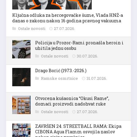
Ključna odluka za hercegovačke šume, Vlada HNŽ-a
danas o zakonu nakon 16 godina pravnog vakuuma
Ostale novosti
27.07.2026.
Policija u Prozor-Rami pronašla heroin i
uhitila jednu osobu
Ostale novosti
30.07.2026.
Drago Borić (1973.-2026.)
Ramske osmrtnice
31.07.2026.
Otvorena kušaonica “Okusi Rame”,
domaći proizvodi nadohvat ruke
Ostale novosti
27.07.2026.
ZAVRŠEN 24. STREETBALL RAMA: Ekipa
CIBONA Aqua Flamm osvojila naslov