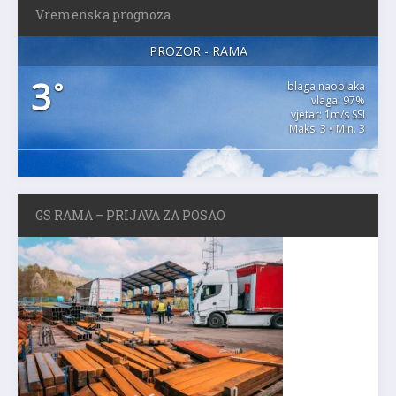
Vremenska prognoza
PROZOR - RAMA
3
°
blaga naoblaka
vlaga: 97%
vjetar: 1m/s SSI
Maks. 3 • Min. 3
GS RAMA – PRIJAVA ZA POSAO