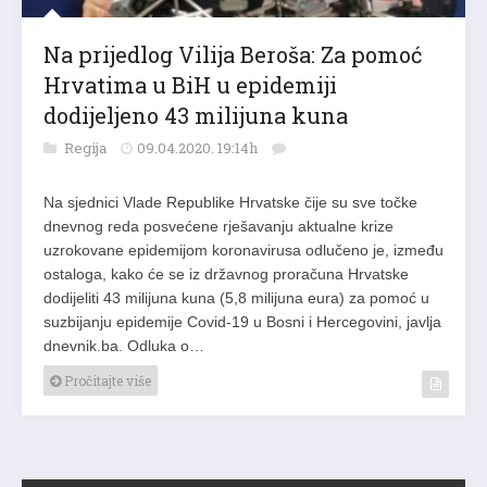
Na prijedlog Vilija Beroša: Za pomoć
Hrvatima u BiH u epidemiji
dodijeljeno 43 milijuna kuna
Regija
09.04.2020. 19:14h
Na sjednici Vlade Republike Hrvatske čije su sve točke
dnevnog reda posvećene rješavanju aktualne krize
uzrokovane epidemijom koronavirusa odlučeno je, između
ostaloga, kako će se iz državnog proračuna Hrvatske
dodijeliti 43 milijuna kuna (5,8 milijuna eura) za pomoć u
suzbijanju epidemije Covid-19 u Bosni i Hercegovini, javlja
dnevnik.ba. Odluka o…
Pročitajte više