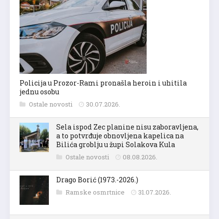
Policija u Prozor-Rami pronašla heroin i uhitila
jednu osobu
Ostale novosti
30.07.2026.
Sela ispod Zec planine nisu zaboravljena,
a to potvrđuje obnovljena kapelica na
Bilića groblju u župi Solakova Kula
Ostale novosti
08.08.2026.
Drago Borić (1973.-2026.)
Ramske osmrtnice
31.07.2026.