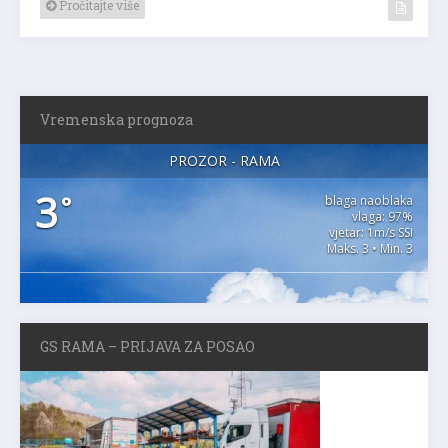
Pročitajte više
Vremenska prognoza
PROZOR - RAMA
3
°
blaga naoblaka
vlaga: 97%
vjetar: 1m/s SSI
Maks. 3 • Min. 3
GS RAMA – PRIJAVA ZA POSAO