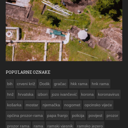
POPULARNE OZNAKE
ČE
bih
crveni križ
Dodik
gračac
hkk rama
hnk rama


hnž
hrvatska
izbori
jozo ivančević
korona
koronavirus
košarka
mostar
njemačka
nogomet
opcinsko vijeće
općina prozor-rama
papa franjo
policija
povijest
prozor
prozor rama
rama
ramski vjesnik
ramsko jezero