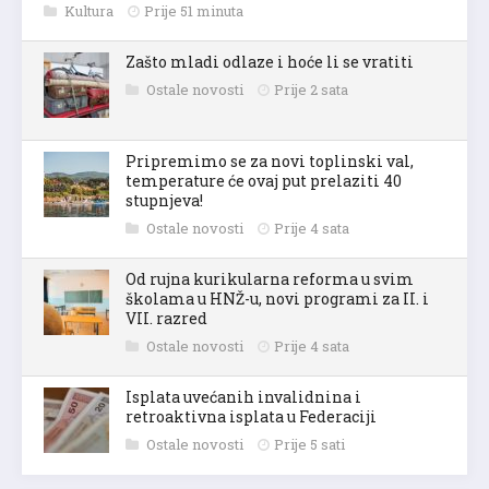
Kultura
Prije 51 minuta
Zašto mladi odlaze i hoće li se vratiti
Ostale novosti
Prije 2 sata
Pripremimo se za novi toplinski val,
temperature će ovaj put prelaziti 40
stupnjeva!
Ostale novosti
Prije 4 sata
Od rujna kurikularna reforma u svim
školama u HNŽ-u, novi programi za II. i
VII. razred
Ostale novosti
Prije 4 sata
Isplata uvećanih invalidnina i
retroaktivna isplata u Federaciji
Ostale novosti
Prije 5 sati