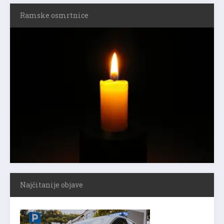
Ramske osmrtnice
Najčitanije objave