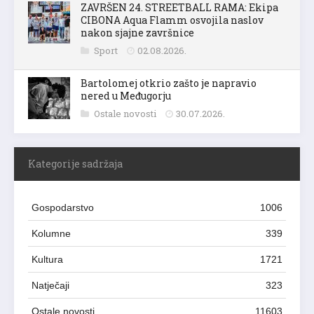
ZAVRŠEN 24. STREETBALL RAMA: Ekipa
CIBONA Aqua Flamm osvojila naslov
nakon sjajne završnice
Sport
02.08.2026.
Bartolomej otkrio zašto je napravio
nered u Međugorju
Ostale novosti
30.07.2026.
Kategorije sadržaja
Gospodarstvo
1006
Kolumne
339
Kultura
1721
Natječaji
323
Ostale novosti
11603