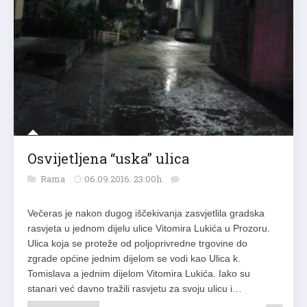
Osvijetljena “uska” ulica
Rama
06.09.2016. 23:00h
Večeras je nakon dugog iščekivanja zasvjetlila gradska
rasvjeta u jednom dijelu ulice Vitomira Lukića u Prozoru.
Ulica koja se proteže od poljoprivredne trgovine do
zgrade općine jednim dijelom se vodi kao Ulica k.
Tomislava a jednim dijelom Vitomira Lukića. Iako su
stanari već davno tražili rasvjetu za svoju ulicu i…