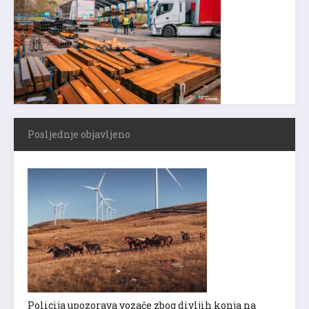
Posljednje objavljeno
Policija upozorava vozače zbog divljih konja na