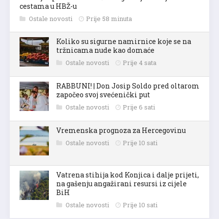
cestama u HBŽ-u
Ostale novosti
Prije 58 minuta
Koliko su sigurne namirnice koje se na
tržnicama nude kao domaće
Ostale novosti
Prije 4 sata
RABBUNI! | Don Josip Soldo pred oltarom
započeo svoj svećenički put
Ostale novosti
Prije 6 sati
Vremenska prognoza za Hercegovinu
Ostale novosti
Prije 10 sati
Vatrena stihija kod Konjica i dalje prijeti,
na gašenju angažirani resursi iz cijele
BiH
Ostale novosti
Prije 10 sati