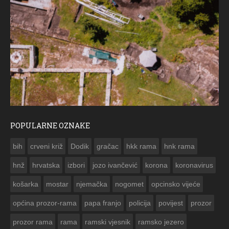
POPULARNE OZNAKE
ČE
bih
crveni križ
Dodik
gračac
hkk rama
hnk rama


hnž
hrvatska
izbori
jozo ivančević
korona
koronavirus
košarka
mostar
njemačka
nogomet
opcinsko vijeće
općina prozor-rama
papa franjo
policija
povijest
prozor
prozor rama
rama
ramski vjesnik
ramsko jezero