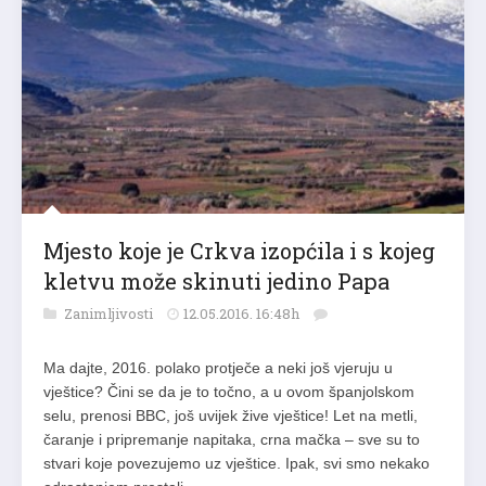
Mjesto koje je Crkva izopćila i s kojeg
kletvu može skinuti jedino Papa
Zanimljivosti
12.05.2016. 16:48h
Ma dajte, 2016. polako protječe a neki još vjeruju u
vještice? Čini se da je to točno, a u ovom španjolskom
selu, prenosi BBC, još uvijek žive vještice! Let na metli,
čaranje i pripremanje napitaka, crna mačka – sve su to
stvari koje povezujemo uz vještice. Ipak, svi smo nekako
odrastanjem prestali…