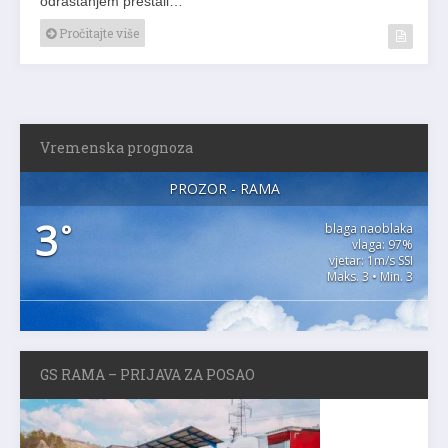
Pročitajte više
Vremenska prognoza
PROZOR - RAMA
3
°
blaga naoblaka
vlaga: 97%
vjetar: 1m/s SSI
Maks. 3 • Min. 3
GS RAMA – PRIJAVA ZA POSAO