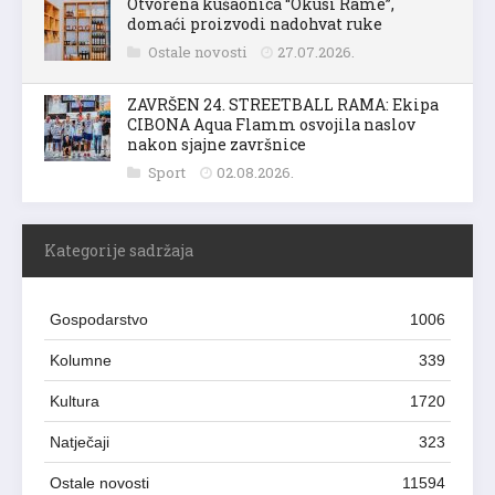
Otvorena kušaonica “Okusi Rame”,
domaći proizvodi nadohvat ruke
Ostale novosti
27.07.2026.
ZAVRŠEN 24. STREETBALL RAMA: Ekipa
CIBONA Aqua Flamm osvojila naslov
nakon sjajne završnice
Sport
02.08.2026.
Kategorije sadržaja
Gospodarstvo
1006
Kolumne
339
Kultura
1720
Natječaji
323
Ostale novosti
11594