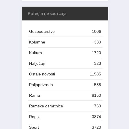
Kategorije sadržaja
Gospodarstvo
1006
Kolumne
339
Kultura
1720
Natječaji
323
Ostale novosti
11585
Poljoprivreda
538
Rama
8150
Ramske osmrtnice
769
Regija
3874
Sport
3720