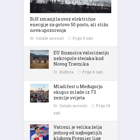
BiH smanjila uvoz električne
energije za gotovo 50 posto, ali stižu
nova upozorenja
Ostale novosti
Prije 5 sati
EU financira valorizaciju
nekropole stećaka kod
Novog Travnika
Kultura
Prije 6 sati
Mladifest u Međugorju
okupio mlade iz 73
zemlje svijeta
Ostale novosti
Prije 19
sati
Vatreni je velika želja
jednog od najbogatijih
klubova Premier lige