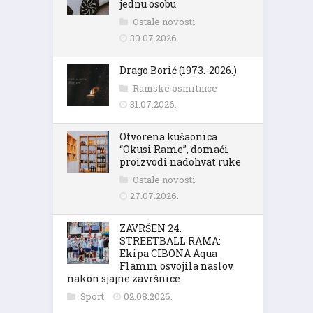
jednu osobu
Ostale novosti
30.07.2026.
Drago Borić (1973.-2026.)
Ramske osmrtnice
31.07.2026.
Otvorena kušaonica
“Okusi Rame”, domaći
proizvodi nadohvat ruke
Ostale novosti
27.07.2026.
ZAVRŠEN 24.
STREETBALL RAMA:
Ekipa CIBONA Aqua
Flamm osvojila naslov
nakon sjajne završnice
Sport
02.08.2026.