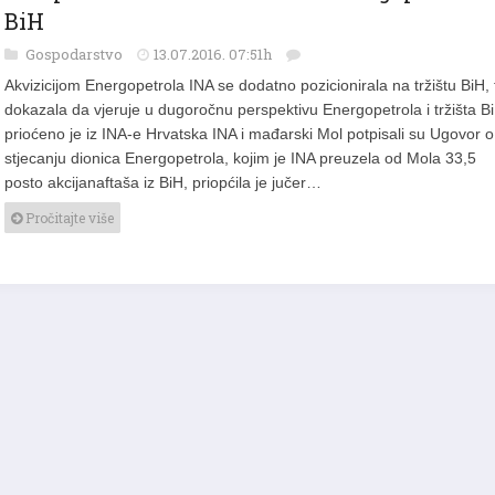
BiH
Gospodarstvo
13.07.2016. 07:51h
Akvizicijom Energopetrola INA se dodatno pozicionirala na tržištu BiH, 
dokazala da vjeruje u dugoročnu perspektivu Energopetrola i tržišta B
prioćeno je iz INA-e Hrvatska INA i mađarski Mol potpisali su Ugovor o
stjecanju dionica Energopetrola, kojim je INA preuzela od Mola 33,5
posto akcijanaftaša iz BiH, priopćila je jučer…
Pročitajte više