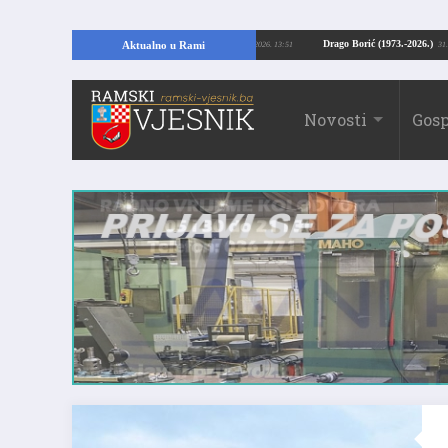
opajući temelje kuće, pronašao vrijedne arheološke ostatke
Drago Borić (197
Aktualno u Rami
24.07.2026. 13:51
Novosti
Gosp