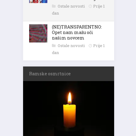
Ostale novosti
Prije 1
dan
(NE)TRANSPARENTNO:
Opet nam mažu oči
našim novcem
Ostale novosti
Prije 1
dan
Ramske osmrtnice