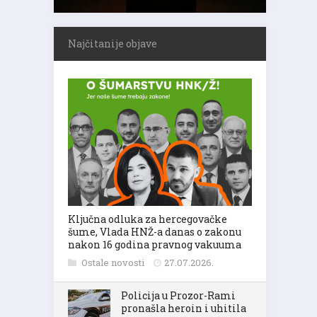
Najčitanije objave
Ključna odluka za hercegovačke
šume, Vlada HNŽ-a danas o zakonu
nakon 16 godina pravnog vakuuma
Ostale novosti
27.07.2026.
Policija u Prozor-Rami
pronašla heroin i uhitila