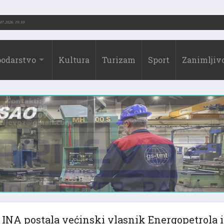
3.-2026.)
31.07.2026. 19:10
odarstvo
Kultura
Turizam
Sport
Zanimljivo
INA postala većinski vlasnik Energopetrola i