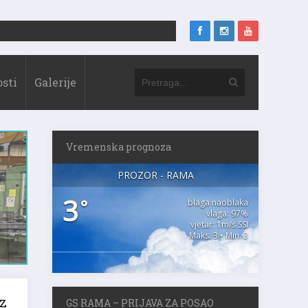
sti
Galerije
Vremenska prognoza
PROZOR - RAMA
3
°
blaga naoblaka
vlaga: 97%
vjetar: 1m/s SSI
Maks. 3 • Min. 3
z
GS RAMA – PRIJAVA ZA POSAO