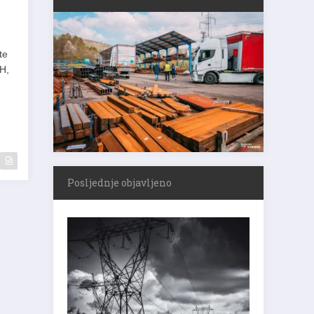
te
iH,
Posljednje objavljeno