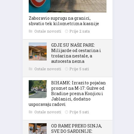
Zaboravio suprugu na granici,
shvatio tek kilometrima kasnije
Ostale novosti
Prije 2 sata
GDJE SU NAŠE PARE:
Milijarde od cestarina i
trošarina nestale, a
autocesta nema
Ostale novosti
Prije 5 sati
BIHAMK: Izrazito pojačan
promet na M-17: Gužve od
Bradine prema Konjicu i
Jablanici, dodatno
usporavaju radovi
Ostale novosti
Prije 5 sati
OD RAME PREKO SINJA,
SVE DO SARDINIJE: