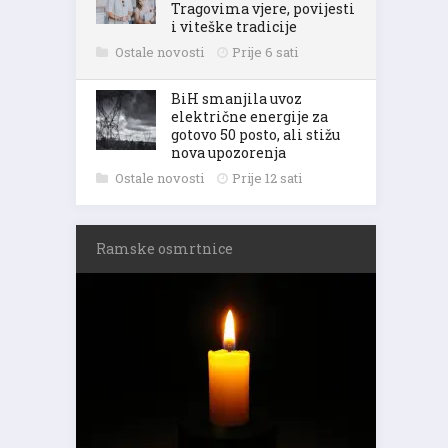
Tragovima vjere, povijesti
i viteške tradicije
Ostale novosti
Prije 6 sati
BiH smanjila uvoz
električne energije za
gotovo 50 posto, ali stižu
nova upozorenja
Ostale novosti
Prije 12 sati
Ramske osmrtnice