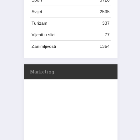
Sport
3720
Svijet
2535
Turizam
337
Vijesti u slici
77
Zanimljivosti
1364
Marketing