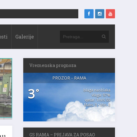
sti
Galerije
Vremenska prognoza
PROZOR - RAMA
3
°
blaga naoblaka
vlaga: 97%
vjetar: 1m/s SSI
Maks. 3 • Min. 3
GS RAMA – PRIJAVA ZA POSAO