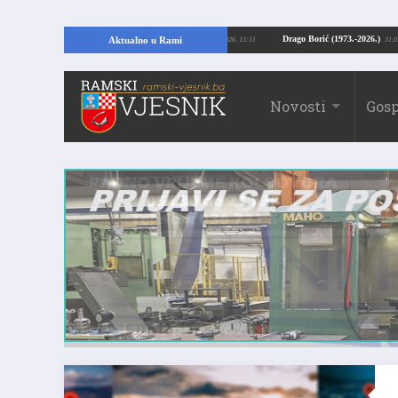
opajući temelje kuće, pronašao vrijedne arheološke ostatke
Drago Borić (197
Aktualno u Rami
24.07.2026. 13:51
Novosti
Gosp