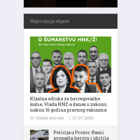
Najčitanije objave
Ključna odluka za hercegovačke
šume, Vlada HNŽ-a danas o zakonu
nakon 16 godina pravnog vakuuma
Ostale novosti
27.07.2026.
Policija u Prozor-Rami
pronašla heroin i uhitila