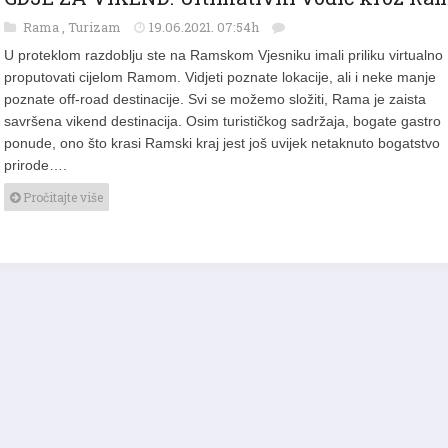
GDJE ZA VIKEND: Ultimativni vodič kroz Ra
Rama
,
Turizam
19.06.2021. 07:54h
U proteklom razdoblju ste na Ramskom Vjesniku imali priliku virtualno
proputovati cijelom Ramom. Vidjeti poznate lokacije, ali i neke manje
poznate off-road destinacije. Svi se možemo složiti, Rama je zaista
savršena vikend destinacija. Osim turističkog sadržaja, bogate gastro
ponude, ono što krasi Ramski kraj jest još uvijek netaknuto bogatstvo
prirode….
Pročitajte više