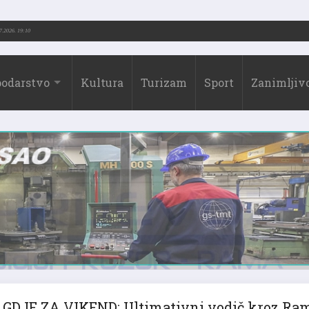
3.-2026.)
31.07.2026. 19:10
odarstvo
Kultura
Turizam
Sport
Zanimljivo