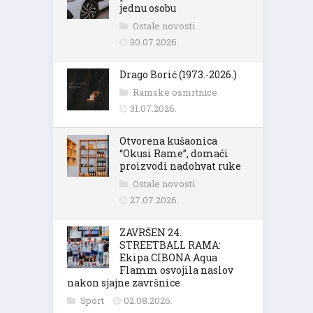
jednu osobu
Ostale novosti
30.07.2026.
Drago Borić (1973.-2026.)
Ramske osmrtnice
31.07.2026.
Otvorena kušaonica
“Okusi Rame”, domaći
proizvodi nadohvat ruke
Ostale novosti
27.07.2026.
ZAVRŠEN 24.
STREETBALL RAMA:
Ekipa CIBONA Aqua
Flamm osvojila naslov
nakon sjajne završnice
Sport
02.08.2026.