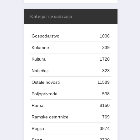
Kategorije sadržaja
Gospodarstvo
1006
Kolumne
339
Kultura
1720
Natječaji
323
Ostale novosti
11589
Poljoprivreda
538
Rama
8150
Ramske osmrtnice
769
Regija
3874