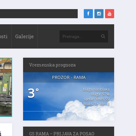
sti
Galerije
Vremenska prognoza
PROZOR - RAMA
3
°
blaga naoblaka
vlaga: 97%
vjetar: 1m/s SSI
Maks. 3 • Min. 3
GS RAMA – PRIJAVA ZA POSAO