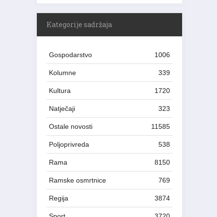
Kategorije sadržaja
Gospodarstvo
1006
Kolumne
339
Kultura
1720
Natječaji
323
Ostale novosti
11585
Poljoprivreda
538
Rama
8150
Ramske osmrtnice
769
Regija
3874
Sport
3720