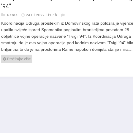
Obilježena 28. obljetnica vojne operacije “Tvig
’94”
Rama
24.01.2022. 11:05h
Koordinacija Udruga proisteklih iz Domovinskog rata položila je vijence
upalila svijeće ispred Spomenika poginulim braniteljima povodom 28.
obljetnice vojne operacije nazvane “Tvigi ’94”. Iz Koordinacija Udruga
smatraju da je ova vojna operacija pod kodnim nazivom “Tvigi ’94” bil
briljantna te da je na prostorima Rame napokon donijela stanje mira…
Pročitajte više