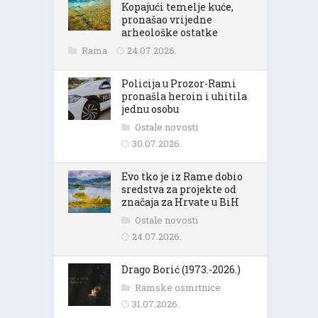
Kopajući temelje kuće,
pronašao vrijedne
arheološke ostatke
Rama
24.07.2026.
Policija u Prozor-Rami
pronašla heroin i uhitila
jednu osobu
Ostale novosti
30.07.2026.
Evo tko je iz Rame dobio
sredstva za projekte od
značaja za Hrvate u BiH
Ostale novosti
24.07.2026.
Drago Borić (1973.-2026.)
Ramske osmrtnice
31.07.2026.