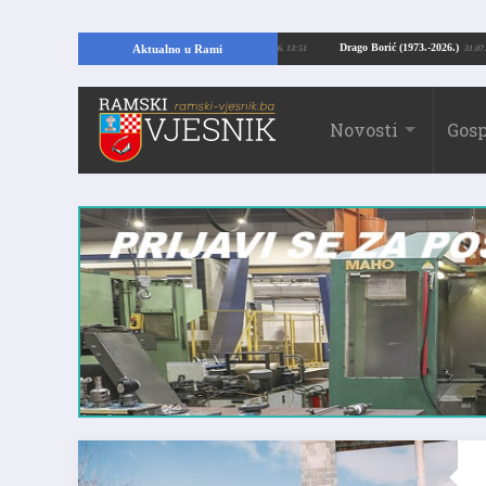
pajući temelje kuće, pronašao vrijedne arheološke ostatke
Drago Borić (1973.
Aktualno u Rami
24.07.2026. 13:51
Novosti
Gosp