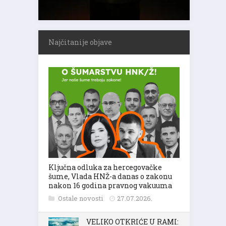
Najčitanije objave
Ključna odluka za hercegovačke
šume, Vlada HNŽ-a danas o zakonu
nakon 16 godina pravnog vakuuma
Ostale novosti
27.07.2026.
VELIKO OTKRIĆE U RAMI: