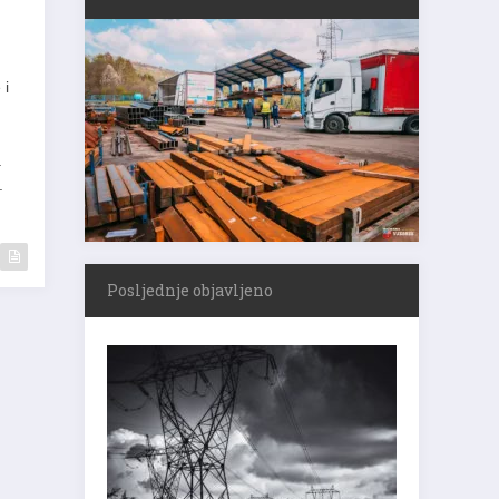
i
 i
a
.
Posljednje objavljeno