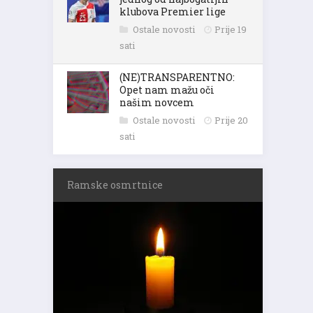
klubova Premier lige
Ostale novosti
Prije 19
sati
(NE)TRANSPARENTNO:
Opet nam mažu oči
našim novcem
Ostale novosti
Prije 20
sati
Ramske osmrtnice