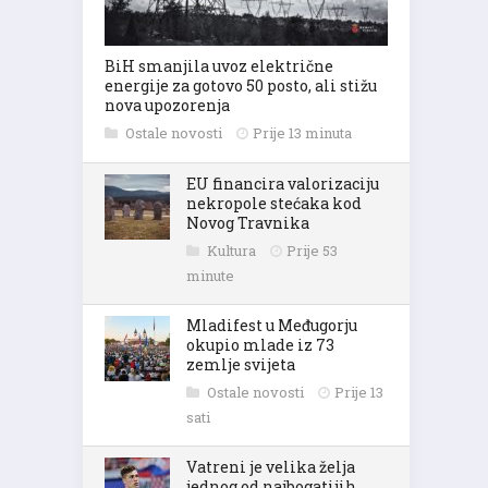
BiH smanjila uvoz električne
energije za gotovo 50 posto, ali stižu
nova upozorenja
Ostale novosti
Prije 13 minuta
EU financira valorizaciju
nekropole stećaka kod
Novog Travnika
Kultura
Prije 53
minute
Mladifest u Međugorju
okupio mlade iz 73
zemlje svijeta
Ostale novosti
Prije 13
sati
Vatreni je velika želja
jednog od najbogatijih