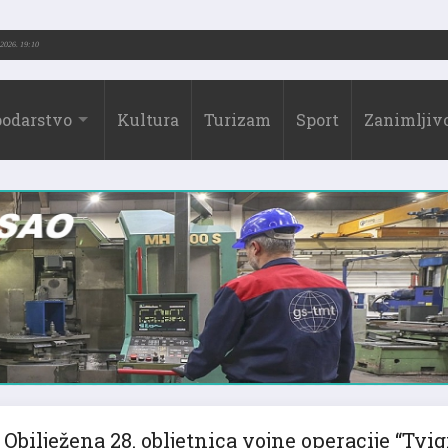
-2026.)
31.07.2026. 19:10
odarstvo
Kultura
Turizam
Sport
Zanimljivo