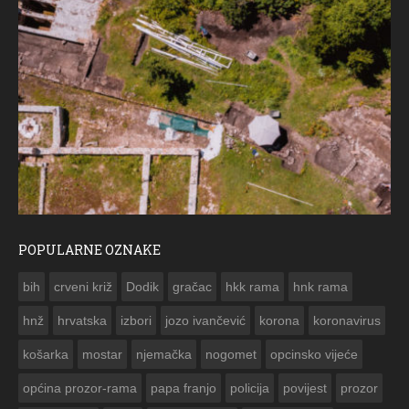
POPULARNE OZNAKE
ČE
bih
crveni križ
Dodik
gračac
hkk rama
hnk rama


hnž
hrvatska
izbori
jozo ivančević
korona
koronavirus
košarka
mostar
njemačka
nogomet
opcinsko vijeće
općina prozor-rama
papa franjo
policija
povijest
prozor