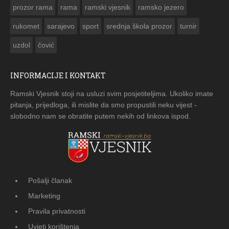
prozor rama
rama
ramski vjesnik
ramsko jezero
rukomet
sarajevo
sport
srednja škola prozor
turnir
uzdol
čović
INFORMACIJE I KONTAKT
Ramski Vjesnik stoji na usluzi svim posjetiteljima. Ukoliko imate
pitanja, prijedloga, ili mislite da smo propustili neku vijest -
slobodno nam se obratite putem nekih od linkova ispod.
Pošalji članak
Marketing
Pravila privatnosti
Uvjeti korištenja