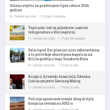
Zeleno svjetlo za predstojeće Opće izbore 2026.
godine
Ostale novosti
Prije 13 minuta
Toplinski val uz pljuskove, najviše
temperature u Hercegovini
Ostale novosti
Prije 36 minuta
Sela ispod Zec planine nisu zaboravljena,
a to potvrđuje obnovljena kapelica na
Bilića groblju u župi Solakova Kula
Ostale novosti
Prije 11 sati
Biraju li hrvatski branitelji Zdenka
Lučića umjesto Savinog Malog
Ostale novosti
Prije 15 sati
Policija upozorava vozače zbog divljih
konja na cestama u HBŽ-u
Ostale novosti
Prije 17 sati