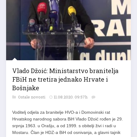
Vlado Džoić: Ministarstvo branitelja
FBiH ne tretira jednako Hrvate i
Bošnjake
Ostale novosti
11.08.2020. 09:57h
Voditelj odjela za branitelje HVO-a i Domovinski rat
Hrvatskog narodnog sabora BiH Vlado Džoić rođen je 29.
srpnja 1963. u Orašju, a od 1999. s obitelji živi i radi u
Mostaru. Član je HDZ-a BiH od osnivanja, a glavni tajnik