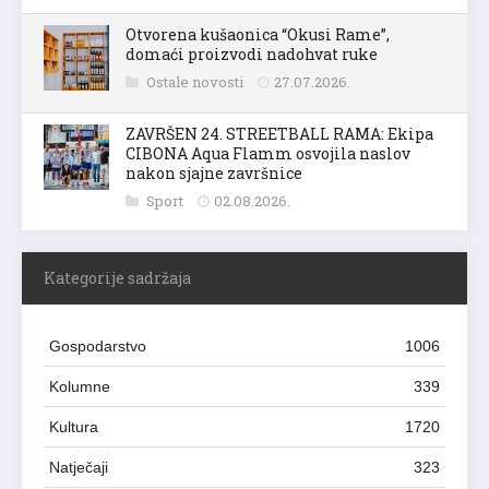
Otvorena kušaonica “Okusi Rame”,
domaći proizvodi nadohvat ruke
Ostale novosti
27.07.2026.
ZAVRŠEN 24. STREETBALL RAMA: Ekipa
CIBONA Aqua Flamm osvojila naslov
nakon sjajne završnice
Sport
02.08.2026.
Kategorije sadržaja
Gospodarstvo
1006
Kolumne
339
Kultura
1720
Natječaji
323