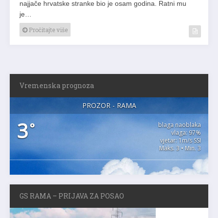
najjače hrvatske stranke bio je osam godina. Ratni mu
je…
Pročitajte više
Vremenska prognoza
PROZOR - RAMA
3
°
blaga naoblaka
vlaga: 97%
vjetar: 1m/s SSI
Maks. 3 • Min. 3
GS RAMA – PRIJAVA ZA POSAO