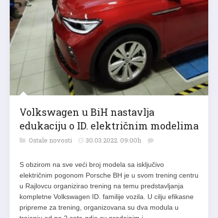
Volkswagen u BiH nastavlja
edukaciju o ID. električnim modelima
Ostale novosti
30.03.2022. 09:00h
S obzirom na sve veći broj modela sa isključivo
električnim pogonom Porsche BH je u svom trening centru
u Rajlovcu organizirao trening na temu predstavljanja
kompletne Volkswagen ID. familije vozila. U cilju efikasne
pripreme za trening, organizovana su dva modula u
trajanju od po 2 sata gdje su prodajnim i…