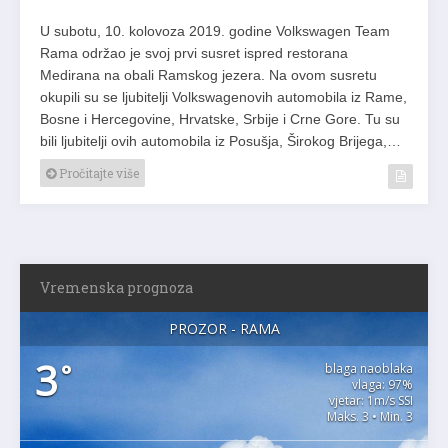
U subotu, 10. kolovoza 2019. godine Volkswagen Team
Rama održao je svoj prvi susret ispred restorana
Medirana na obali Ramskog jezera. Na ovom susretu
okupili su se ljubitelji Volkswagenovih automobila iz Rame,
Bosne i Hercegovine, Hrvatske, Srbije i Crne Gore. Tu su
bili ljubitelji ovih automobila iz Posušja, Širokog Brijega,…
Pročitajte više
Vremenska prognoza
PROZOR - RAMA
3
°
blaga naoblaka
vlaga: 97%
vjetar: 1m/s SSI
Maks. 3 • Min. 3