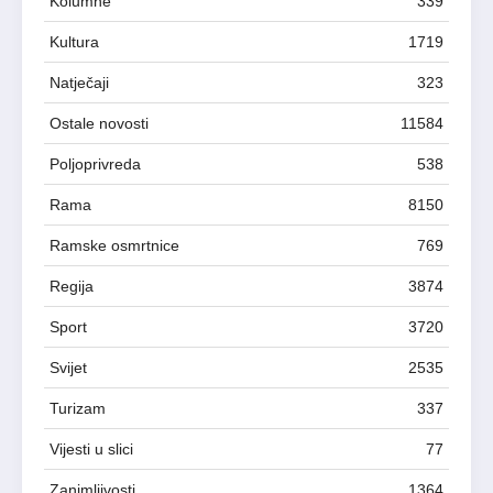
Kolumne
339
Kultura
1719
Natječaji
323
Ostale novosti
11584
Poljoprivreda
538
Rama
8150
Ramske osmrtnice
769
Regija
3874
Sport
3720
Svijet
2535
Turizam
337
Vijesti u slici
77
Zanimljivosti
1364