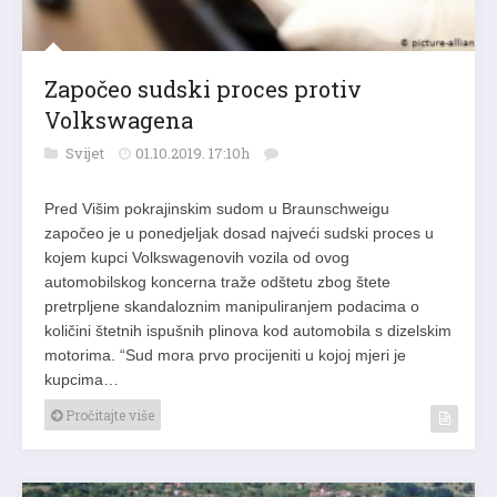
Započeo sudski proces protiv
Volkswagena
Svijet
01.10.2019. 17:10h
Pred Višim pokrajinskim sudom u Braunschweigu
započeo je u ponedjeljak dosad najveći sudski proces u
kojem kupci Volkswagenovih vozila od ovog
automobilskog koncerna traže odštetu zbog štete
pretrpljene skandaloznim manipuliranjem podacima o
količini štetnih ispušnih plinova kod automobila s dizelskim
motorima. “Sud mora prvo procijeniti u kojoj mjeri je
kupcima…
Pročitajte više