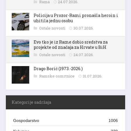
Rama
24.07.2026.
Policija u Prozor-Rami pronašla heroin i
uhitila jednu osobu
Ostale novosti
30.07.2026.
Evo tko je iz Rame dobio sredstva za
projekte od značaja za Hrvate u BiH
Ostale novosti
24.07.2026.
Drago Borić (1973.-2026.)
Ramske osmrtnice
31.07.2026.
Kategorije sadržaja
Gospodarstvo
1006