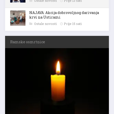
Ostale novosti
Prije 13 sati
NAJAVA: Akcija dobrovoljnog darivanja
krvi na Ustirami
Ostale novosti
Prije 15 sati
Ramske osmrtnice